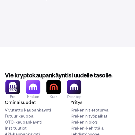
Vie kryptokaupankäyntisi uudelle tasolle.
Pro
Kraken
Krak
Desktop
Ominaisuudet
Yritys
Vivutettu kaupankäynti
Krakenin tietoturva
Futuurikauppa
Krakenin työpaikat
OTC-kaupankäynti
Krakenin blogi
Instituutiot
Kraken-kehittäjä
API-kaupankäynti
Lehdistöhuone