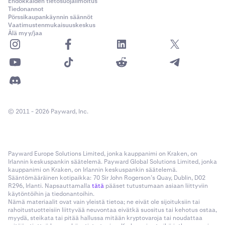
Ehdokkaiden tietosuojailmoitus
Tiedonannot
Pörssikaupankäynnin säännöt
Vaatimustenmukaisuuskeskus
Älä myy/jaa
© 2011 - 2026 Payward, Inc.
Payward Europe Solutions Limited, jonka kauppanimi on Kraken, on
Irlannin keskuspankin säätelemä. Payward Global Solutions Limited, jonka
kauppanimi on Kraken, on Irlannin keskuspankin säätelemä.
Sääntömääräinen kotipaikka: 70 Sir John Rogerson’s Quay, Dublin, D02
R296, Irlanti. Napsauttamalla
tätä
pääset tutustumaan asiaan liittyviin
käytöntöihin ja tiedonantoihin.
Nämä materiaalit ovat vain yleistä tietoa; ne eivät ole sijoituksiin tai
rahoitustuotteisiin liittyvää neuvontaa eivätkä suositus tai kehotus ostaa,
myydä, steikata tai pitää hallussa mitään kryptovaroja tai noudattaa