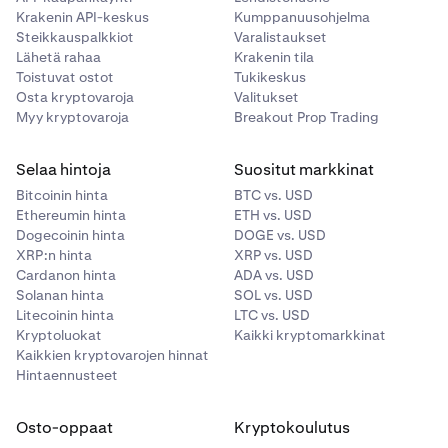
Krakenin API-keskus
Kumppanuusohjelma
Steikkauspalkkiot
Varalistaukset
Lähetä rahaa
Krakenin tila
Toistuvat ostot
Tukikeskus
Osta kryptovaroja
Valitukset
Myy kryptovaroja
Breakout Prop Trading
Selaa hintoja
Suositut markkinat
Bitcoinin hinta
BTC vs. USD
Ethereumin hinta
ETH vs. USD
Dogecoinin hinta
DOGE vs. USD
XRP:n hinta
XRP vs. USD
Cardanon hinta
ADA vs. USD
Solanan hinta
SOL vs. USD
Litecoinin hinta
LTC vs. USD
Kryptoluokat
Kaikki kryptomarkkinat
Kaikkien kryptovarojen hinnat
Hintaennusteet
Osto-oppaat
Kryptokoulutus