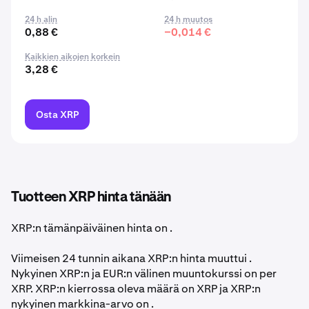
24 h alin
24 h muutos
0,88 €
−0,014 €
Kaikkien aikojen korkein
3,28 €
Osta XRP
Tuotteen XRP hinta tänään
XRP:n tämänpäiväinen hinta on
.
Viimeisen 24 tunnin aikana XRP:n hinta muuttui .
Nykyinen XRP:n ja EUR:n välinen muuntokurssi on per
XRP. XRP:n kierrossa oleva määrä on XRP ja XRP:n
nykyinen markkina-arvo on
.