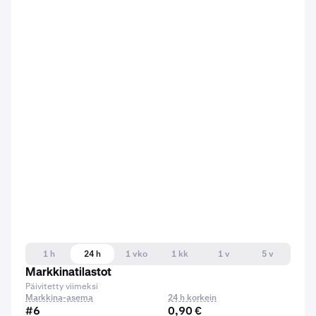
1 h
24 h
1 vko
1 kk
1 v
5 v
Markkinatilastot
Päivitetty viimeksi
Markkina-asema
24 h korkein
#6
0,90 €