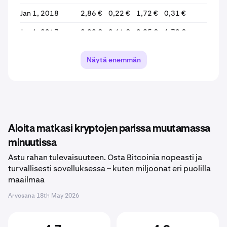
Jan 1, 2018
2,86 €
0,22 €
1,72 €
0,31 €
Jan 1, 2017
2,20 €
0,11 €
0,35 €
1,72 €
+
Näytä enemmän
Aloita matkasi kryptojen parissa muutamassa
minuutissa
Astu rahan tulevaisuuteen. Osta Bitcoinia nopeasti ja
turvallisesti sovelluksessa – kuten miljoonat eri puolilla
maailmaa
Arvosana
18th May 2026