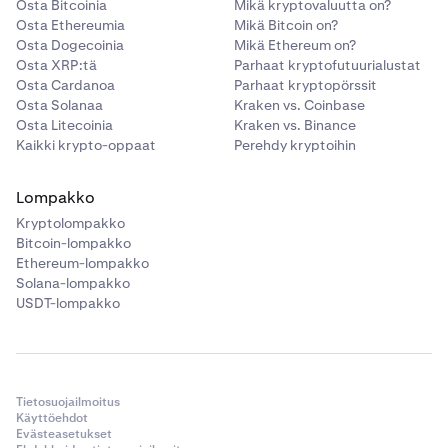
Osta Bitcoinia
Mikä kryptovaluutta on?
Osta Ethereumia
Mikä Bitcoin on?
Osta Dogecoinia
Mikä Ethereum on?
Osta XRP:tä
Parhaat kryptofutuurialustat
Osta Cardanoa
Parhaat kryptopörssit
Osta Solanaa
Kraken vs. Coinbase
Osta Litecoinia
Kraken vs. Binance
Kaikki krypto-oppaat
Perehdy kryptoihin
Lompakko
Kryptolompakko
Bitcoin-lompakko
Ethereum-lompakko
Solana-lompakko
USDT-lompakko
Tietosuojailmoitus
Käyttöehdot
Evästeasetukset