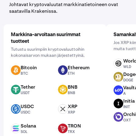
valitsemalla One Time (Kerran) ja määrittämällä
Johtavat kryptovaluutat markkinatietoineen ovat
haluamasi aikataulu: päivittäin, viikoittain tai
saatavilla Krakenissa.
kuukausittain.
Markkina-arvoltaan suurimmat
Samankalt
tuotteet
Jos XRP kiin
muita tuott
Tutustu suurimpiin kryptovaluuttoihin
kokonaisarvon mukaan järjestettyinä.
Worl
WLD
Bitcoin
Ethereum
WLD
BTC
ETH
BTC
ETH
Doge
DOGE
DOGE
Tether
BNB
Vault
USDT
BNB
A
USDT
BNB
A
Initia
INIT
USDC
XRP
INIT
USDC
XRP
USDC
XRP
Orch
OXT
OXT
Solana
TRON
SOL
TRX
SOL
TRX