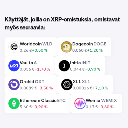
Käyttäjät, joilla on XRP-omistuksia, omistavat
myös seuraavia:
Worldcoin
WLD
Dogecoin
DOGE
WLD
DOGE
0,26 €
+0,50 %
0,060 €
+1,20 %
Vaulta
A
Initia
INIT
A
INIT
0,056 €
−1,70 %
0,044 €
+0,90 %
Orchid
OXT
XL1
XL1
OXT
XL1
0,0089 €
−3,50 %
0,00016 €
+7,10 %
Ethereum Classic
ETC
Wemix
WEMIX
ETC
WEMIX
5,60 €
−0,90 %
0,17 €
−3,60 %