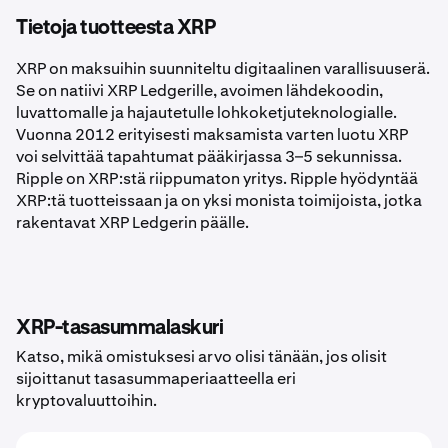
Tietoja tuotteesta XRP
XRP on maksuihin suunniteltu digitaalinen varallisuuserä.
Se on natiivi XRP Ledgerille, avoimen lähdekoodin,
luvattomalle ja hajautetulle lohkoketjuteknologialle.
Vuonna 2012 erityisesti maksamista varten luotu XRP
voi selvittää tapahtumat pääkirjassa 3–5 sekunnissa.
Ripple on XRP:stä riippumaton yritys. Ripple hyödyntää
XRP:tä tuotteissaan ja on yksi monista toimijoista, jotka
rakentavat XRP Ledgerin päälle.
XRP-tasasummalaskuri
Katso, mikä omistuksesi arvo olisi tänään, jos olisit
sijoittanut tasasummaperiaatteella eri
kryptovaluuttoihin.