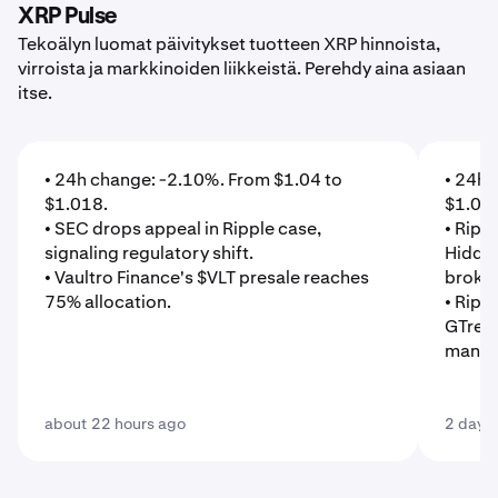
XRP Pulse
Tekoälyn luomat päivitykset tuotteen XRP hinnoista,
virroista ja markkinoiden liikkeistä. Perehdy aina asiaan
itse.
• 24h change: -2.10%. From $1.04 to
• 24h 
$1.018.
$1.04
• SEC drops appeal in Ripple case,
• Rippl
signaling regulatory shift.
Hidden
• Vaultro Finance's $VLT presale reaches
broker
75% allocation.
• Rippl
GTreas
manage
about 22 hours ago
2 days