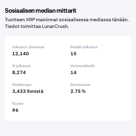
Sosiaalisen median mittarit
Tuotteen XRP maininnat sosiaalisessa mediassa tänään.
Tiedot toimittaa LunarCrush.
Julkaisut yhteensä
Reddit-julkaisut
12,140
15
X-julkaisut
Uutisartikkelit
8,274
14
Osallistujat
Dominanssi
3,433 ihmistä
2.75 %
Suosio
#6