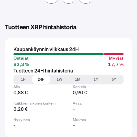
Tuotteen XRP hintahistoria
Kaupankäynnin vilkkaus 24H
Ostajat
Myyjät
82,3 %
17,7 %
Tuotteen 24H hintahistoria
1H
24H
1W
1M
1Y
5Y
Alin
Korkein
0,88 €
0,90 €
Kaikkien aikojen korkein
Avaa
3,28 €
-
Nykyinen
Muutos
-
-