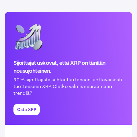
Sijoittajat uskovat, että XRP on tänään
nousujohteinen.
90 % sijoittajista suhtautuu tänään luottavaisesti
tuotteeseen XRP. Oletko valmis seuraamaan
trendiä?
Osta XRP