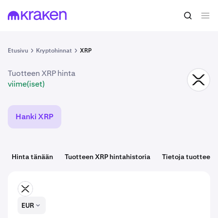
viime(iset)
Osta XRP
Etusivu
Kryptohinnat
XRP
Tuotteen XRP hinta
XRP
viime(iset)
Hanki XRP
Hinta tänään
Tuotteen XRP hintahistoria
Tietoja tuottees
XRP
EUR