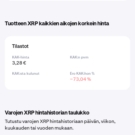
Tuotteen XRP kaikkien aikojen korkein hinta
Tilastot
KAK-hinta
KAK:n pvm
3,28 €
KAK:sta kulunut
Ero KAK:hon %
−73,04 %
Varojen XRP hintahistorian taulukko
Tutustu varojen XRP hintahistoriaan päivän, viikon,
kuukauden tai vuoden mukaan.