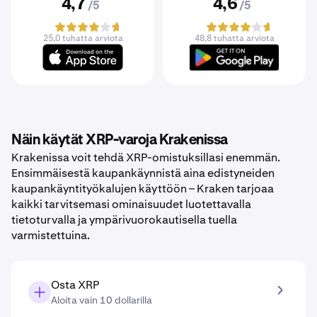
4,7
4,6
/5
/5
25,0 tuhatta arviota
48,8 tuhatta arviota
Näin käytät XRP-varoja Krakenissa
Krakenissa voit tehdä XRP-omistuksillasi enemmän.
Ensimmäisestä kaupankäynnistä aina edistyneiden
kaupankäyntityökalujen käyttöön – Kraken tarjoaa
kaikki tarvitsemasi ominaisuudet luotettavalla
tietoturvalla ja ympärivuorokautisella tuella
varmistettuina.
Osta XRP
Aloita vain 10 dollarilla