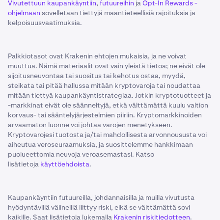
Vivutettuun kaupankäyntiin
,
futuureihin
ja
Opt-In Rewards -
ohjelmaan
sovelletaan tiettyjä maantieteellisiä rajoituksia ja
kelpoisuusvaatimuksia.
Palkkiotasot ovat Krakenin ehtojen mukaisia, ja ne voivat
muuttua. Nämä materiaalit ovat vain yleistä tietoa; ne eivät ole
sijoitusneuvontaa tai suositus tai kehotus ostaa, myydä,
steikata tai pitää hallussa mitään kryptovaroja tai noudattaa
mitään tiettyä kaupankäyntistrategiaa. Jotkin kryptotuotteet ja
-markkinat eivät ole säänneltyjä, etkä välttämättä kuulu valtion
korvaus- tai sääntelyjärjestelmien piiriin. Kryptomarkkinoiden
arvaamaton luonne voi johtaa varojen menetykseen.
Kryptovarojesi tuotosta ja/tai mahdollisesta arvonnoususta voi
aiheutua veroseuraamuksia, ja suosittelemme hankkimaan
puolueettomia neuvoja veroasemastasi. Katso
lisätietoja
käyttöehdoista
.
Kaupankäyntiin futuureilla, johdannaisilla ja muilla vivutusta
hyödyntävillä välineillä liittyy riski, eikä se välttämättä sovi
kaikille. Saat lisätietoja lukemalla
Krakenin riskitiedotteen
.