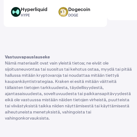
Hyperliquid
Dogecoin
HYPE
DOGE
HYPE
DOGE
Vastuuvapauslauseke
Nämä materiaalit ovat vain yleistä tietoa; ne eivät ole
sijoitusneuvontaa tai suositus tai kehotus ostaa, myydä tai pitää
hallussa mitään kryptovaroja tai noudattaa mitään tiettyä
kaupankäyntistrategiaa. Kraken ei esitä mitään väitteitä
tällaisten tietojen tarkkuudesta, täydellisyydestä,
ajantasaisuudesta, soveltuvuudesta tai paikkansapitävyydestä
eikä ole vastuussa mistään näiden tietojen virheistä, puutteista
tai viivästyksistä taikka niiden näyttämisestä tai käyttämisestä
aiheutuneista menetyksistä, vahingoista tai
vahingonkorvauksista.