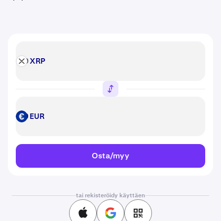
XRP
XRP
EUR
EUR
Osta/myy
tai rekisteröidy käyttäen