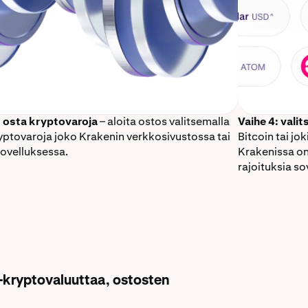
: osta kryptovaroja
– aloita ostos valitsemalla
Vaihe 4: vali
yptovaroja joko Krakenin verkkosivustossa tai
Bitcoin tai jo
sovelluksessa.
Krakenissa on 
rajoituksia so
C-kryptovaluuttaa, ostosten