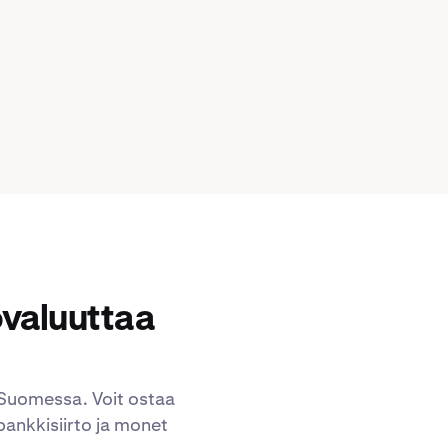
ovaluuttaa
ö Suomessa. Voit ostaa
pankkisiirto ja monet