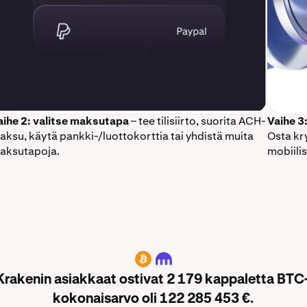
aihe 2: valitse maksutapa
– tee tilisiirto, suorita ACH-
Vaihe 3
aksu, käytä pankki-/luottokorttia tai yhdistä muita
Osta kr
aksutapoja.
mobiili
BTC
 Krakenin asiakkaat ostivat 2 179 kappaletta BT
kokonaisarvo oli 122 285 453 €.