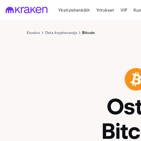
Yksityishenkilöt
Yritykset
VIP
Kum
Etusivu
Osta kryptovaroja
Bitcoin
BTC
Os
Bitc