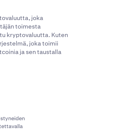
tovaluutta, joka
ttäjän toimesta
ttu kryptovaluutta. Kuten
rjestelmä, joka toimii
tcoinia ja sen taustalla
istyneiden
ettavalla