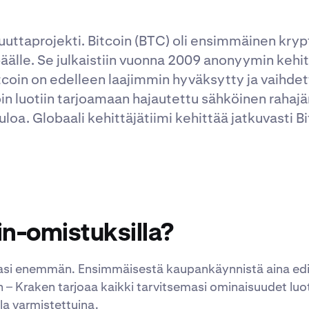
uuttaprojekti. Bitcoin (BTC) oli ensimmäinen kryp
äälle. Se julkaistiin vuonna 2009 anonyymin kehi
tcoin on edelleen laajimmin hyväksytty ja vaihde
in luotiin tarjoamaan hajautettu sähköinen rahajä
loa. Globaali kehittäjätiimi kehittää jatkuvasti Bi
in-omistuksilla?
llasi enemmän. Ensimmäisestä kaupankäynnistä aina ed
– Kraken tarjoaa kaikki tarvitsemasi ominaisuudet luot
lla varmistettuina.