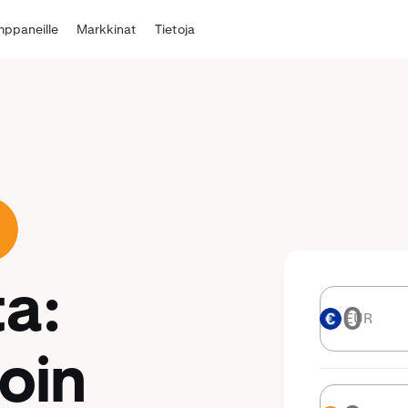
ppaneille
Markkinat
Tietoja
ta:
EUR
EUR
oin