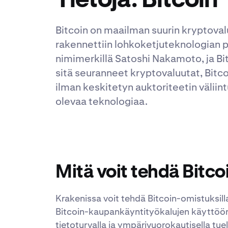
Tietoja: Bitcoin
Bitcoin on maailman suurin kryptoval
rakennettiin lohkoketjuteknologian p
nimimerkillä Satoshi Nakamoto, ja Bi
sitä seuranneet kryptovaluutat, Bitco
ilman keskitetyn auktoriteetin väliintu
olevaa teknologiaa.
Mitä voit tehdä Bitco
Krakenissa voit tehdä Bitcoin-omistuksi
Bitcoin-kaupankäyntityökalujen käyttöön 
tietoturvalla ja ympärivuorokautisella tue