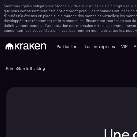
Mentions ligales obligatoires: Monnaie virtuelle, risques riels. En crypto seul
que vous investissez peut être entièrement perdu; les monnaies virtuelles ne
d’initiés n’a été mis en place sur le marché des monnaies virtuelles; les monn
développée très récemment et être encore insuffisamment testée; en cas de pe
définitivement perdues; l’acceptation des monnaies virtuelles comme moyen de 
concernant les risques liés à un investissement en monnaies virtuelles, nous
Particuliers
Les entreprises
VIP
A
Prime
Garde
Staking
Prime
Garde
Staking
Une 