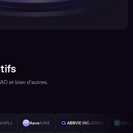
tifs
AO et bien d’autres.
Stock
AAPLx
Aave
AAVE
ABBVIE INC.
ABBVx
A
AAVE
ABBVX
ABTX