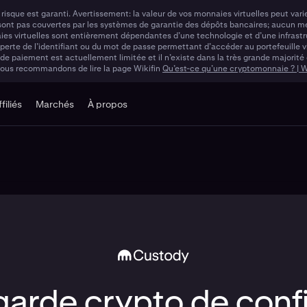
 le risque est garanti. Avertissement: la valeur de vos monnaies virtuelles peut 
 sont pas couvertes par les systèmes de garantie des dépôts bancaires; aucun m
aies virtuelles sont entièrement dépendantes d’une technologie et d’une infrastr
rte de l’identifiant ou du mot de passe permettant d’accéder au portefeuille vir
paiement est actuellement limitée et il n’existe dans la très grande majorité d
 vous recommandons de lire la page Wikifin
Qu’est-ce qu’une cryptomonnaie ? | Wi
ffiliés
Marchés
À propos
garde crypto de conf