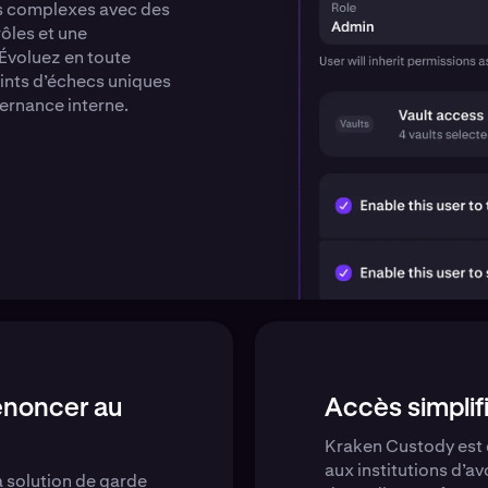
s complexes avec des
rôles et une
 Évoluez en toute
oints d’échecs uniques
ernance interne.
enoncer au
Accès simplif
Kraken Custody est 
aux institutions d’av
la solution de garde