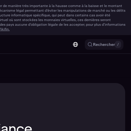
varier de manière très importante à la hausse comme à la baisse et le montant
écanisme légal permettant d’éviter les manipulations de marché ou les délits
ucture informatique spécifique, qui peut dans certains cas avoir été
tuel où sont stockées les monnaies virtuelles, ces dernières seront
es pays aucune d’obligation légale de les accepter; pour plus d’informations
kifin.
Rechercher
/
iance