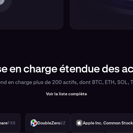
se en charge étendue des ac
d en charge plus de 200 actifs, dont BTC, ETH, SOL, T
Voir la liste complète
rax Share
FXS
DoubleZero
2Z
Apple Inc. Common 
2Z
AAPLX