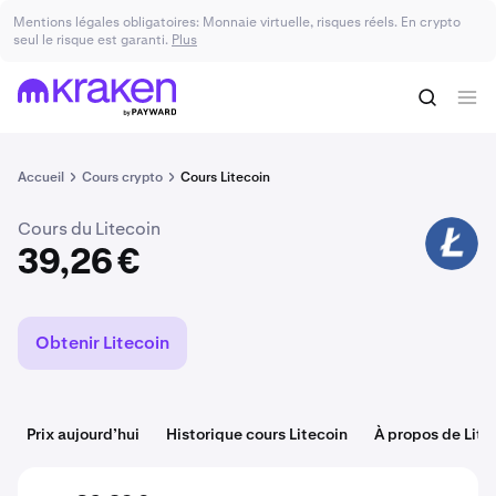
Mentions légales obligatoires: Monnaie virtuelle, risques réels. En crypto
Acheter du LTC
39,26 €
seul le risque est garanti.
Plus
Accueil
Cours crypto
Cours Litecoin
Cours du Litecoin
LTC
39,26 €
Obtenir Litecoin
Prix aujourd’hui
Historique cours Litecoin
À propos de Lite