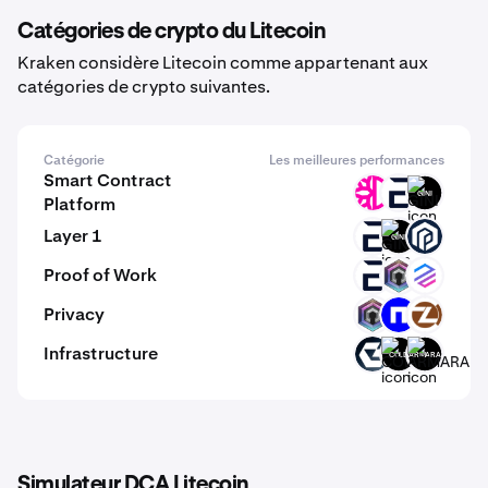
Catégories de crypto du Litecoin
Kraken considère Litecoin comme appartenant aux
catégories de crypto suivantes.
Catégorie
Les meilleures performances
Smart Contract
DFI
EVR
GINI
Platform
Layer 1
EVR
GINI
PAW
Proof of Work
EVR
DERO
LAX
Privacy
DERO
NIL
ZCL
Infrastructure
GB
COLD
ARMARA
Simulateur DCA Litecoin