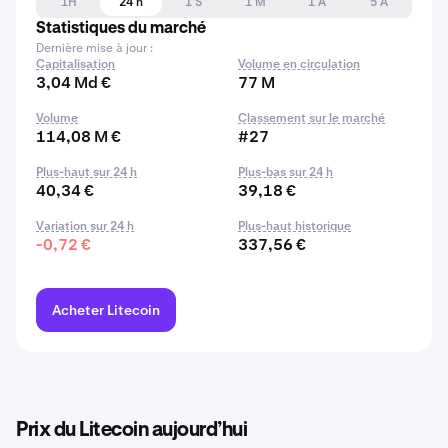
1H
24 h
1 S
1 M
1 A
5 A
Statistiques du marché
Dernière mise à jour :
Capitalisation
Volume en circulation
3,04 Md €
77 M
Volume
Classement sur le marché
114,08 M €
#27
Plus-haut sur 24 h
Plus-bas sur 24 h
40,34 €
39,18 €
Variation sur 24 h
Plus-haut historique
-0,72 €
337,56 €
Acheter Litecoin
Prix du Litecoin aujourd’hui