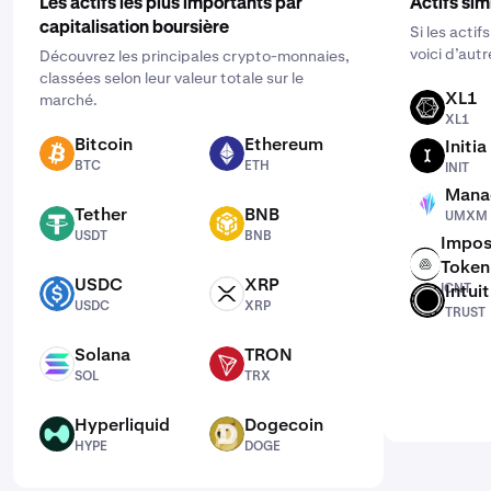
Les actifs les plus importants par
Actifs sim
capitalisation boursière
Si les actif
voici d’aut
Découvrez les principales crypto-monnaies,
classées selon leur valeur totale sur le
XL1
marché.
XL1
XL1
Bitcoin
Ethereum
Initia
BTC
ETH
INIT
BTC
ETH
INIT
Mana
UMXM
Tether
BNB
UMXM
USDT
BNB
USDT
BNB
Impos
Token
ICNT
USDC
XRP
ICNT
Intui
USDC
XRP
TRUST
USDC
XRP
TRUST
Solana
TRON
SOL
TRX
SOL
TRX
Hyperliquid
Dogecoin
HYPE
DOGE
HYPE
DOGE