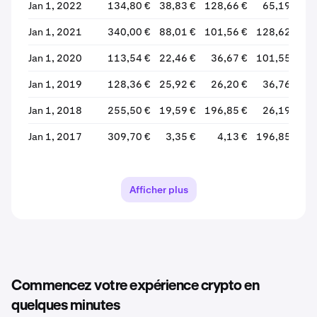
Jan 1, 2022
134,80 €
38,83 €
128,66 €
65,19 €
Jan 1, 2021
340,00 €
88,01 €
101,56 €
128,62 €
Jan 1, 2020
113,54 €
22,46 €
36,67 €
101,55 €
Jan 1, 2019
128,36 €
25,92 €
26,20 €
36,76 €
Jan 1, 2018
255,50 €
19,59 €
196,85 €
26,19 €
Jan 1, 2017
309,70 €
3,35 €
4,13 €
196,85 €
+
Jan 1, 2016
5,90 €
2,45 €
3,21 €
4,09 €
Jan 1, 2015
7,99 €
1,00 €
2,28 €
3,17 €
Afficher plus
Jan 1, 2014
23,99 €
2,05 €
17,68 €
2,25 €
Jan 1, 2013
45,00 €
1,00 €
2,13 €
17,52 €
Commencez votre expérience crypto en
quelques minutes