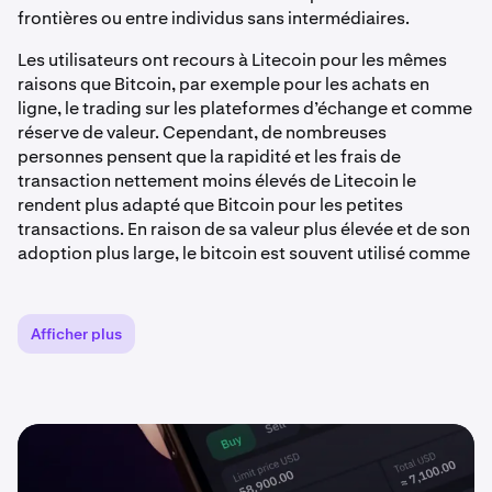
frontières ou entre individus sans intermédiaires.
Les utilisateurs ont recours à Litecoin pour les mêmes
raisons que Bitcoin, par exemple pour les achats en
ligne, le trading sur les plateformes d’échange et comme
réserve de valeur. Cependant, de nombreuses
personnes pensent que la rapidité et les frais de
transaction nettement moins élevés de Litecoin le
rendent plus adapté que Bitcoin pour les petites
transactions. En raison de sa valeur plus élevée et de son
adoption plus large, le bitcoin est souvent utilisé comme
réserve de valeur.
Pendant de nombreuses années, le litecoin a continué à
Afficher plus
se classer parmi les principales crypto-monnaies en
termes de capitalisation boursière.
Qui a créé le Litecoin ?