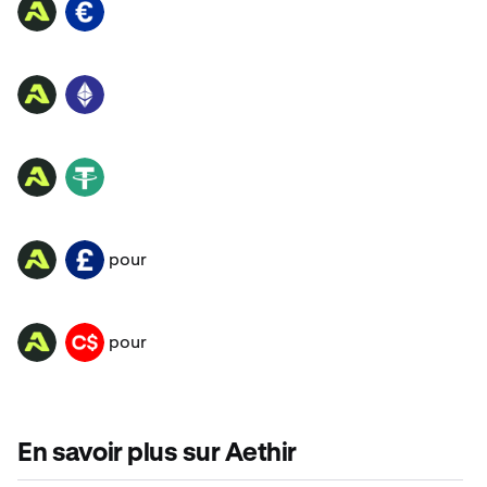
ATH
EUR
ATH
ETH
ATH
USDT
pour
ATH
GBP
pour
ATH
CAD
En savoir plus sur Aethir