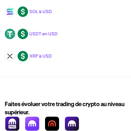
SOL à USD
SOL
USD
USDT en USD
USDT
USD
XRP à USD
XRP
USD
Faites évoluer votre trading de crypto au niveau
supérieur.