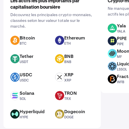
Les actifs les plus importants par
Crypto-m
capitalisation boursière
Ne manquez
actifs les 
Découvrez les principales crypto-monnaies,
classées selon leur valeur totale sur le
Yala
marché.
YALA
YALA
Bitcoin
Ethereum
PIPE
BTC
ETH
PIPE
BTC
ETH
PIPE
Moon
MF
Tether
BNB
MF
USDT
BNB
USDT
BNB
Liqui
LSSOL
LSSOL
USDC
XRP
Fract
USDC
XRP
WFB
USDC
XRP
WFB
Solana
TRON
SOL
TRX
SOL
TRX
Hyperliquid
Dogecoin
HYPE
DOGE
HYPE
DOGE