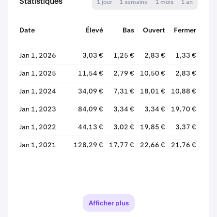
Statistiques
1 jour
1 semaine
1 mois
1 an
Date
Élevé
Bas
Ouvert
Fermer
Va
Jan 1, 2026
3,03 €
1,25 €
2,83 €
1,33 €
-5
Jan 1, 2025
11,54 €
2,79 €
10,50 €
2,83 €
-7
Jan 1, 2024
34,09 €
7,31 €
18,01 €
10,88 €
-3
Jan 1, 2023
84,09 €
3,34 €
3,34 €
19,70 €
+48
Jan 1, 2022
44,13 €
3,02 €
19,85 €
3,37 €
-8
Jan 1, 2021
128,29 €
17,77 €
22,66 €
21,76 €
-
Afficher plus