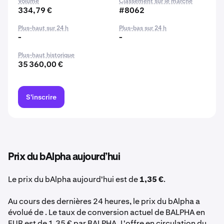
Volume
Classement sur le marché
334,79 €
#8062
Plus-haut sur 24 h
Plus-bas sur 24 h
-
-
Plus-haut historique
35 360,00 €
S'inscrire
Prix du bAlpha aujourd’hui
Le prix du bAlpha aujourd'hui est de
1,35 €
.
Au cours des dernières 24 heures, le prix du bAlpha a
évolué de . Le taux de conversion actuel de BALPHA en
EUR est de 1,35 € par BALPHA. L'offre en circulation du