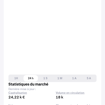
1H
24 h
1 S
1 M
1 A
5 A
Statistiques du marché
Dernière mise à jour :
Capitalisation
Volume en circulation
24,22 k €
18 k