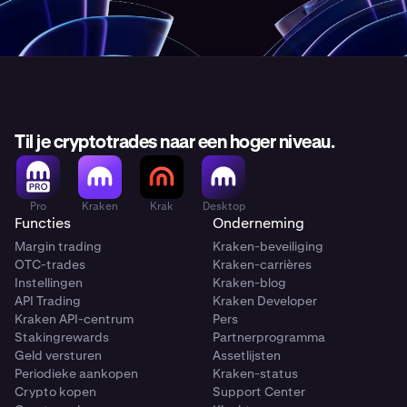
Til je cryptotrades naar een hoger niveau.
Pro
Kraken
Krak
Desktop
Functies
Onderneming
Margin trading
Kraken-beveiliging
OTC-trades
Kraken-carrières
Instellingen
Kraken-blog
API Trading
Kraken Developer
Kraken API-centrum
Pers
Stakingrewards
Partnerprogramma
Geld versturen
Assetlijsten
Periodieke aankopen
Kraken-status
Crypto kopen
Support Center