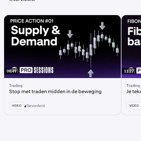
08:49
11:27
Trading
Trading
Stop met traden midden in de beweging
Je tek
Gevorderd
VIDEO
VIDEO