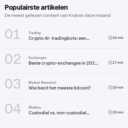
Populairste artikelen
De meest gelezen content van Kraken deze maand
01
Trading
Crypto AI- tradingbots: een
16 min
complete gids
02
Exchanges
Beste crypto-exchanges in 2026:
17 min
Wat je moet weten voordat je
gaat traden
03
Market Research
Wie bezit het meeste bitcoin?
10 min
04
Wallets
Custodial vs. non-custodial
10 min
wallets: Wie bewaart jouw
crypto?