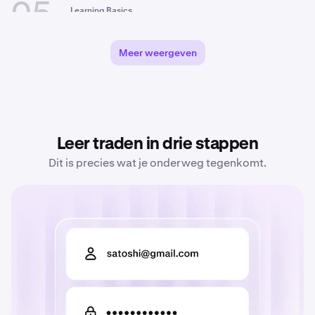
05
Learning Basics
Wat is Bitcoin (BTC)? een
12 min
complete gids
Meer weergeven
06
Learning Basics
Wat is cryptocurrency?
10 min
07
Trading
Leer traden in drie stappen
De beste platforms voor crypto-
19 min
futures in 2026
Dit is precies wat je onderweg tegenkomt.
08
Trading
Dollar-cost averaging: De
10 min
complete gids voor DCA in crypto