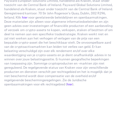
Payward European Solutions Limited, handelend als Kraken, staat onder
toezicht van de Central Bank of Ireland. Payward Global Solutions Limited,
handelend als Kraken, staat onder toezicht van de Central Bank of Ireland.
Geregistreerd kantoor: 70 Sir John Rogerson’s Quay, Dublin, D02 R296,
Ierland. Klik
hier
voor gerelateerde beleidslijnen en openbaarmakingen.
Deze materialen zijn alleen voor algemene informatiedoeleinden en zijn
geen advies over investeringen of financiële producten of een aanbeveling
of verzoek om crypto-assets te kopen, verkopen, staken of bezitten of om
deel te nemen aan een specifieke tradestrategie. Kraken werkt niet en
zal niet werken aan het verhogen of verlagen van de prijs van een
bepaalde crypto-asset die het beschikbaar stelt. De onvoorspelbare aard
van de cryptoactivamarkten kan leiden tot verlies van geld. Er kan
belasting verschuldigd zijn over elk rendement en/of over elke
waardestijging van je crypto-assets en je dient onafhankelijk advies in te
winnen over jouw belastingpositie. Er kunnen geografische beperkingen
van toepassing zijn. Sommige cryptoproducten en -markten zijn niet
gereguleerd. De regelgevende status van Kraken voor zijn verschillende
producten en diensten verschilt per rechtsgebied en het is mogelijk dat je
niet beschermd wordt door compensatie van de overheid en/of
regelgevende beschermingsregelingen. Zie de Juridische
openbaarmakingen voor elk rechtsgebied (
hier
).