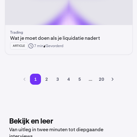
Trading
Wat je moet doen als je liquidatie nadert
7 min
Gevorderd
ARTICLE
1
2
3
4
5
...
20
Bekijk en leer
Van uitleg in twee minuten tot diepgaande
interviews.