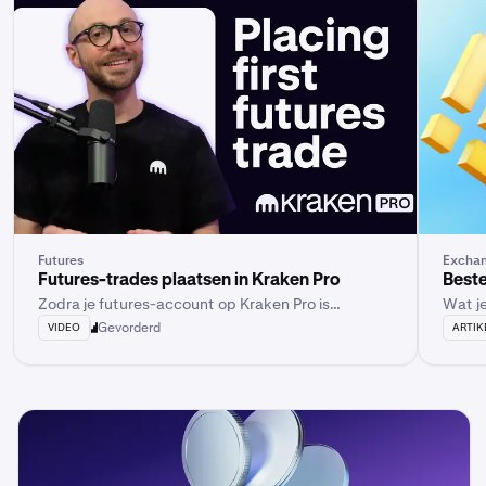
Futures
Excha
Futures-trades plaatsen in Kraken Pro
Best
Zodra je futures-account op Kraken Pro is
Wat j
geactiveerd en je geld hebt gestort, kun je je
Gevorderd
VIDEO
ARTIK
eerste futures-trade plaatsen.