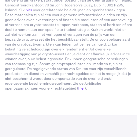
handelend als Kraken, staat onder toezicht van de Central Bank of Ireland.
Geregistreerd kantoor: 70 Sir John Rogerson’s Quay, Dublin, D02 R296,
Ierland. Klik
hier
voor gerelateerde beleidslijnen en openbaarmakingen.
Deze materialen zijn alleen voor algemene informatiedoeleinden en zijn
geen advies over investeringen of financiële producten of een aanbeveling
of verzoek om crypto-assets te kopen, verkopen, staken of bezitten of om
deel te nemen aan een specifieke tradestrategie. Kraken werkt niet en
zal niet werken aan het verhogen of verlagen van de prijs van een
bepaalde crypto-asset die het beschikbaar stelt. De onvoorspelbare aard
van de cryptoactivamarkten kan leiden tot verlies van geld. Er kan
belasting verschuldigd zijn over elk rendement en/of over elke
waardestijging van je crypto-assets en je dient onafhankelijk advies in te
winnen over jouw belastingpositie. Er kunnen geografische beperkingen
van toepassing zijn. Sommige cryptoproducten en -markten zijn niet
gereguleerd. De regelgevende status van Kraken voor zijn verschillende
producten en diensten verschilt per rechtsgebied en het is mogelijk dat je
niet beschermd wordt door compensatie van de overheid en/of
regelgevende beschermingsregelingen. Zie de Juridische
openbaarmakingen voor elk rechtsgebied (
hier
).