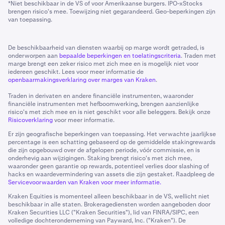
*Niet beschikbaar in de VS of voor Amerikaanse burgers. IPO-xStocks
brengen risico's mee. Toewijzing niet gegarandeerd. Geo-beperkingen zijn
van toepassing.
De beschikbaarheid van diensten waarbij op marge wordt getraded, is
onderworpen aan
bepaalde beperkingen en toelatingscriteria
. Traden met
marge brengt een zeker risico met zich mee en is mogelijk niet voor
iedereen geschikt. Lees voor meer informatie de
openbaarmakingsverklaring over marges van Kraken
.
Traden in derivaten en andere financiële instrumenten, waaronder
financiële instrumenten met hefboomwerking, brengen aanzienlijke
risico's met zich mee en is niet geschikt voor alle beleggers. Bekijk onze
Risicoverklaring
voor meer informatie.
Er zijn geografische beperkingen van toepassing. Het verwachte jaarlijkse
percentage is een schatting gebaseerd op de gemiddelde stakingrewards
die zijn opgebouwd over de afgelopen periode, vóór commissie, en is
onderhevig aan wijzigingen. Staking brengt risico's met zich mee,
waaronder geen garantie op rewards, potentieel verlies door slashing of
hacks en waardevermindering van assets die zijn gestaket. Raadpleeg de
Servicevoorwaarden van Kraken voor meer informatie.
Kraken Equities is momenteel alleen beschikbaar in de VS, wellicht niet
beschikbaar in alle staten. Brokeragediensten worden aangeboden door
Kraken Securities LLC ("Kraken Securities"), lid van FINRA/SIPC, een
volledige dochteronderneming van Payward, Inc. ("Kraken"). De