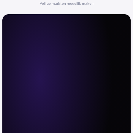
Veilige markten mogelijk maken
Het commandocentrum voor
actieve traders
Trade met hefboomwerking, diepe liquiditeit
en snelle executie in 600+ cryptoparen en
11.000+ aandelen en ETF's. Web, mobiele app
en API.
Nu aanmelden