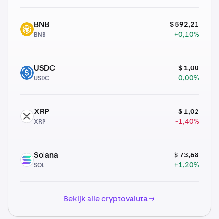
$ 592,21
BNB
BNB
+0,10%
BNB
$ 1,00
USDC
USDC
0,00%
USDC
$ 1,02
XRP
XRP
-1,40%
XRP
$ 73,68
Solana
SOL
+1,20%
SOL
Bekijk alle cryptovaluta