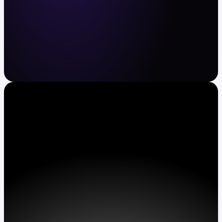
Crypto en aandelen, makkelijk
gemaakt
Koop en verkoop BTC, ETH, XRP, TSLA, AAPL
en meer. Automatiseer periodieke aankopen.
Verdien APY op assets.
Download Kraken