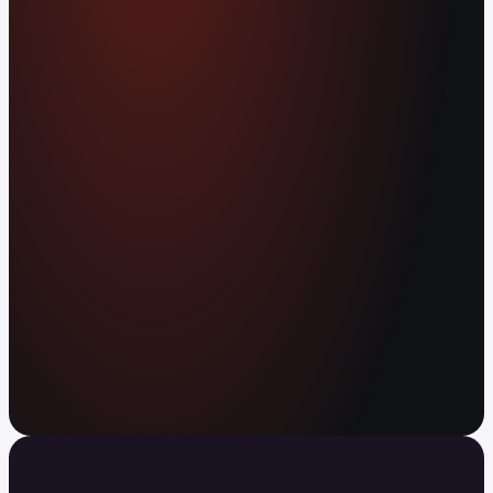
Betaal met je crypto of geld bij meer dan 80
mln. verkooppunten wereldwijd. Verdien APY
op je tegoed. Verstuur direct overal ter wereld,
zonder kosten.
Open je gratis account