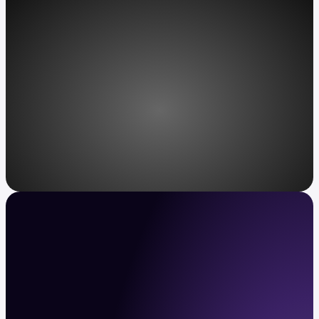
Toegang, opnieuw vormgegeven
Kraken VIP: ongeëvenaarde service voor
ultravermogende particulieren.