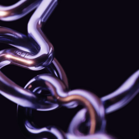
Snelle platformondersteuning
Direct hulp als iets stukgaat, vastloopt of direct
aandacht nodig heeft — geen wachtrijen, geen
wachttijd.
Privésessies met het team van Security
Analysts
Een persoonlijke 1-op-1-doorlichting van je
account, authenticatie en apparaatbeveiliging —
bedoeld om zwakke plekken te dichten waar
aanvallers op letten.
Uitnodigingen voor op maat gemaakte