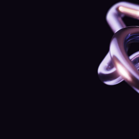
Een toegewijde relatiebeheerder
voor
persoonlijke, hoogwaardige service
Één persoon die weet hoe je tradet en wat je nodig
hebt — direct bereikbaar, zonder dat je van team
naar team wordt doorgestuurd.
Vroegtijdige toegang tot nieuwe
functies en productpreviews
Gebruik als een van de eersten nieuwe tools en
functies, nog voordat ze breder op het platform
beschikbaar komen.
Een directe lijn om de productroadmap