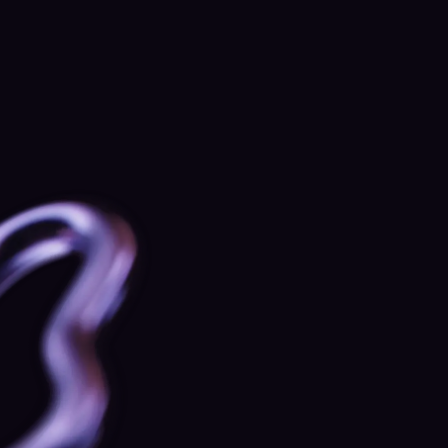
1:1-sessies met de Chief Economist
van Kraken
Privébriefings met zorgvuldig geselecteerde
marktinzichten en ruimte voor gesprek.
Discrete netwerkevenementen en VIP-
community-evenementen
Toegang tot een besloten netwerk van serieuze
traders en beleggers — events, introducties en
uitwisseling van inzichten.
Swag van wereldklasse