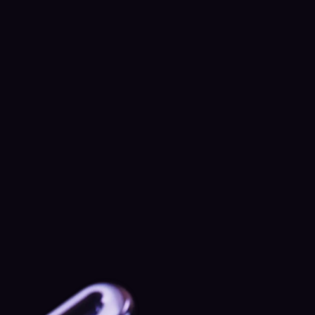
 te beheren.
Wat je ontvangt