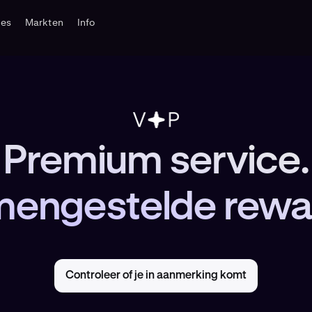
tes
Markten
Info
Premium service.
engestelde rewa
Controleer of je in aanmerking komt