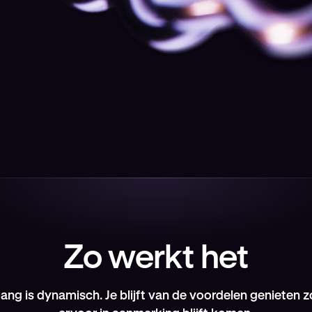
ervaringen
Toegang tot geselecteerde sportevenementen,
culturele evenementen en ervaringen via partners
voor VIP-leden.
Zo werkt het
ang is dynamisch. Je blijft van de voordelen genieten z