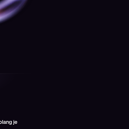
Premium Kraken-artikelen, exclusief voor VIP-
leden.
olang je