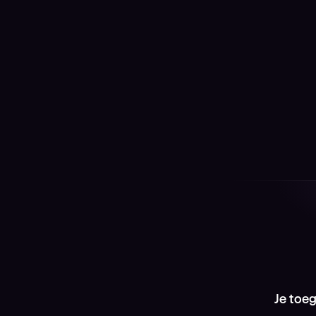
van Kraken te beïnvloeden
Praat rechtstreeks met onze productleiders, deel
je feedback en help vormgeven wat we hierna
bouwen.
Je toeg