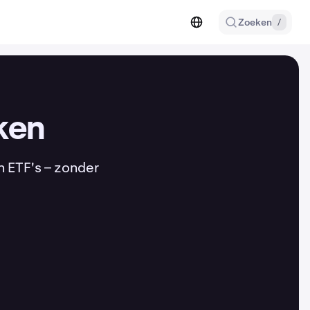
Zoeken
/
ken
n ETF's – zonder