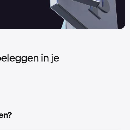
eleggen in je
.
en?