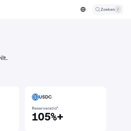
Zoeken
/
lt.
USDC
USDC
Reserveratio*
105%+