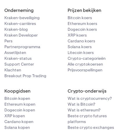
Onderneming
Prijzen bekijken
eerd,
Kraken-beveiliging
Bitcoin koers
ze beoordelingen
Kraken-carrières
Ethereum koers
 Proof-of-
 ons
Kraken-blog
Dogecoin koers
geen negatieve
Kraken Developer
XRP koers
l uw BTC-saldo
Pers
Cardano koers
gepositie. Uw
e
Partnerprogramma
Solana koers
t recente
Assetlijsten
Litecoin koers
 de datum van
Kraken-status
Crypto-categorieën
Support Center
Alle cryptokoersen
k die op unieke
Klachten
Prijsvoorspellingen
of of Reserves-
e werd
Breakout Prop Trading
tieve
l uw ETH-saldo
Koopgidsen
Crypto-onderwijs
rgeposities.
produceerd en
Bitcoin kopen
Wat is cryptocurrency?
Tot slot
Ethereum kopen
Wat is Bitcoin?
en met, de
Dogecoin kopen
Wat is ethereum?
es-beoordelingen
ssets van de
XRP kopen
Beste crypto futures
Cardano kopen
platforms
Solana kopen
Beste crypto exchanges
erves-