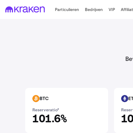
Particulieren
Bedrijven
VIP
Affilia
Be
BTC
E
BTC
ETH
Reserveratio*
Reser
101.6%
10