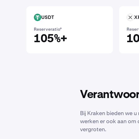
USDT
X
USDT
XRP
Reserveratio*
Reser
105%+
10
Verantwoor
Bij Kraken bieden we u 
werken er ook aan om 
vergroten.