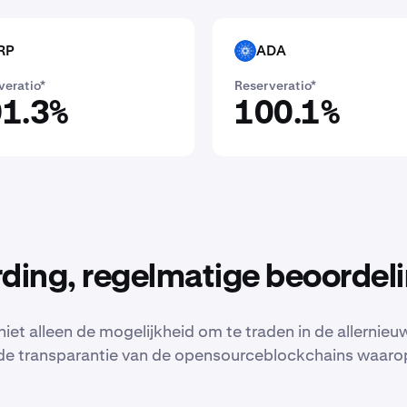
RP
ADA
ADA
veratio*
Reserveratio*
1.3%
100.1%
ding, regelmatige beoordel
niet alleen de mogelijkheid om te traden in de allernieu
de transparantie van de opensourceblockchains waarop