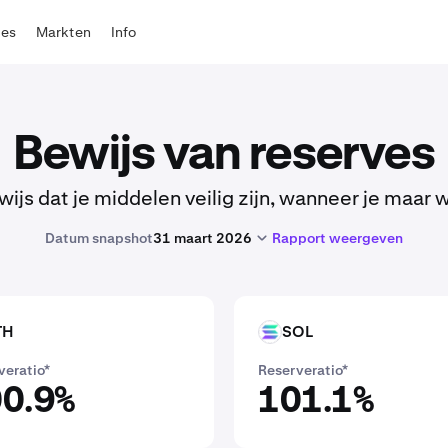
tes
Markten
Info
Bewijs van reserves
wijs dat je middelen veilig zijn, wanneer je maar wi
Datum snapshot
31 maart 2026
Rapport weergeven
TH
SOL
SOL
veratio*
Reserveratio*
0.9%
101.1%