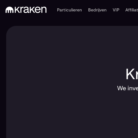
Particulieren
Bedrijven
VIP
Affilia
K
We inv