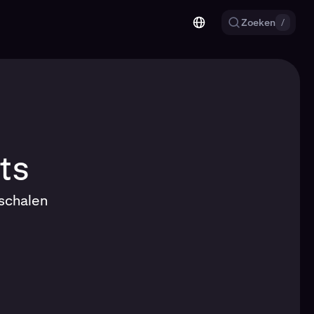
Zoeken
/
ts
schalen