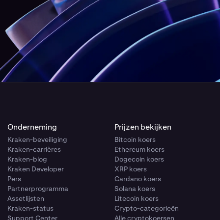
Onderneming
Prijzen bekijken
Kraken-beveiliging
Bitcoin koers
Kraken-carrières
Ethereum koers
Kraken-blog
Dogecoin koers
Kraken Developer
XRP koers
Pers
Cardano koers
Partnerprogramma
Solana koers
Assetlijsten
Litecoin koers
Kraken-status
Crypto-categorieën
Support Center
Alle cryptokoersen