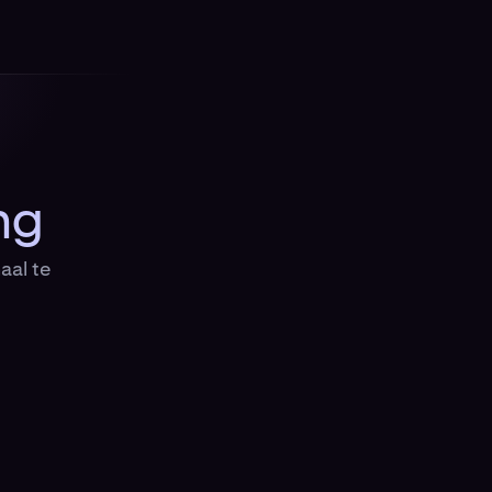
ng
aal te