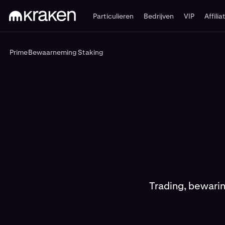
Particulieren
Bedrijven
VIP
Affilia
Prime
Bewaarneming
Staking
Prime
Bewaarneming
Staking
Trading, bewarin