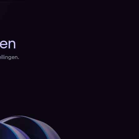
ten
llingen.