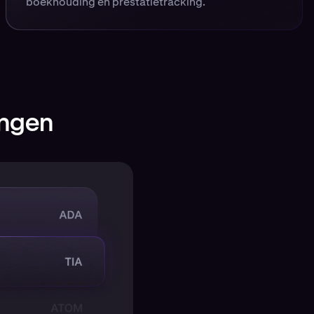
boekhouding en prestatietracking.
ingen