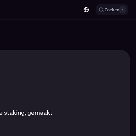
Zoeken
/
e staking, gemaakt