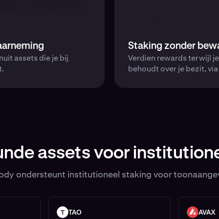
aarneming
Staking zonder bew
it assets die je bij
Verdien rewards terwijl j
.
behoudt over je bezit, vi
de assets voor institution
dy ondersteunt institutioneel staking voor toonaang
TAO
AVAX
TAO
AVAX