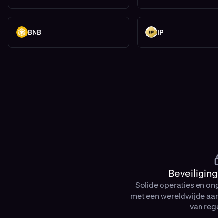
BNB
IP
BNB
IP
Beveiliging
Solide operaties en on
met een wereldwijde aa
van reg