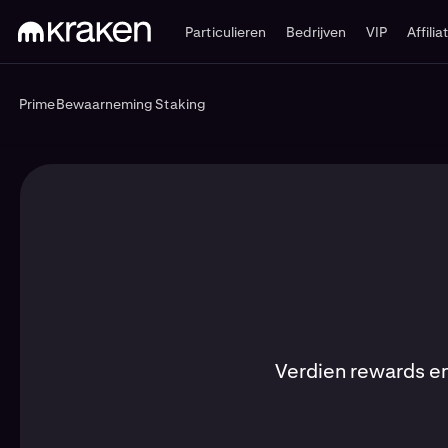
Particulieren
Bedrijven
VIP
Affilia
Prime
Bewaarneming
Staking
Prime
Bewaarneming
Staking
Verdien rewards e