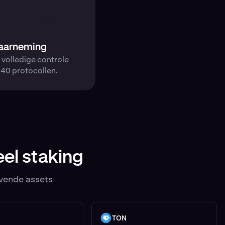
aarneming
e volledige controle
a 40 protocollen.
eel staking
evende assets
TON
TON