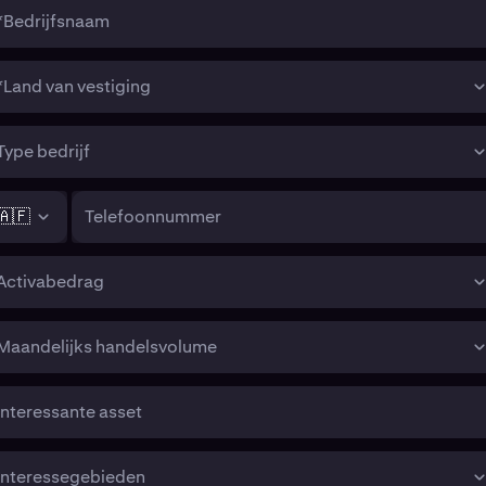
*Bedrijfsnaam
*Land van vestiging
Type bedrijf
🇦🇫
Telefoonnummer
Activabedrag
Maandelijks handelsvolume
Interessante asset
Interessegebieden