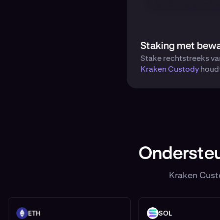
Staking met bew
Stake rechtstreeks vanu
Kraken Custody
houdt
Ondersteun
Kraken Custo
ETH
SOL
ETH
SOL