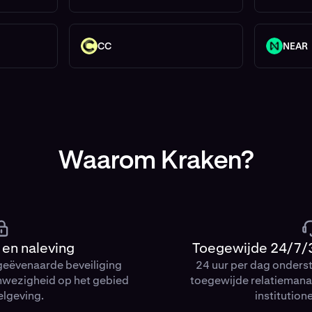
CC
NEAR
CC
NEAR
Waarom Kraken?
 en naleving
Toegewijde 24/7/
geëvenaarde beveiliging
24 uur per dag onders
nwezigheid op het gebied
toegewijde relatiemanag
elgeving.
institution