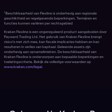
buiten het platform, in tegenstelling tot
margetrading, wat een variabele rente heeft en
1
Beschikbaarheid van Flexline is onderhevig aan regionale
alleen gebruikt wordt om te traden.
geschiktheid en regelgevende beperkingen. Termijnen en
functies kunnen variëren per rechtsgebied
Kraken Flexline is een ongereguleerd product aangeboden door
Payward Trading Ltd. Het gebruik van Kraken Flexline brengt
risico's met zich mee, kan fiscale implicaties hebben en kan
resulteren in verlies van kapitaal. Geleende assets zijn
onderhevig aan opnamelimieten. De beschikbaarheid van
Kraken Flexline is onderworpen aan bepaalde beperkingen en
toelatingscriteria. Bekijk de volledige voorwaarden op
www.kraken.com/legal
.