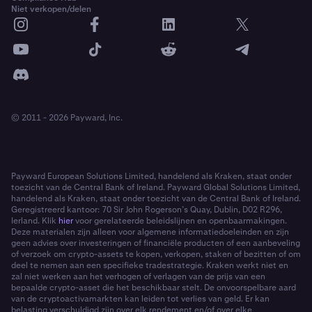
Niet verkopen/delen
© 2011 - 2026 Payward, Inc.
Payward European Solutions Limited, handelend als Kraken, staat onder
toezicht van de Central Bank of Ireland. Payward Global Solutions Limited,
handelend als Kraken, staat onder toezicht van de Central Bank of Ireland.
Geregistreerd kantoor: 70 Sir John Rogerson’s Quay, Dublin, D02 R296,
Ierland. Klik
hier
voor gerelateerde beleidslijnen en openbaarmakingen.
Deze materialen zijn alleen voor algemene informatiedoeleinden en zijn
geen advies over investeringen of financiële producten of een aanbeveling
of verzoek om crypto-assets te kopen, verkopen, staken of bezitten of om
deel te nemen aan een specifieke tradestrategie. Kraken werkt niet en
zal niet werken aan het verhogen of verlagen van de prijs van een
bepaalde crypto-asset die het beschikbaar stelt. De onvoorspelbare aard
van de cryptoactivamarkten kan leiden tot verlies van geld. Er kan
belasting verschuldigd zijn over elk rendement en/of over elke