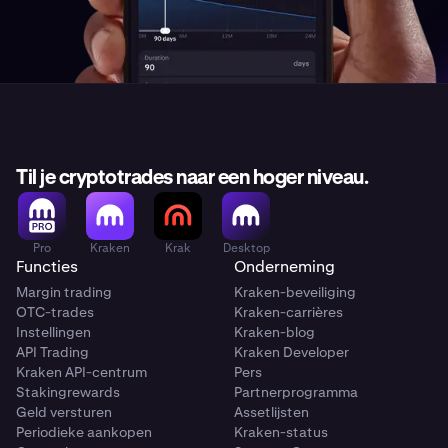
Til je cryptotrades naar een hoger niveau.
Pro
Kraken
Krak
Desktop
Functies
Onderneming
Margin trading
Kraken-beveiliging
OTC-trades
Kraken-carrières
Instellingen
Kraken-blog
API Trading
Kraken Developer
Kraken API-centrum
Pers
Stakingrewards
Partnerprogramma
Geld versturen
Assetlijsten
Periodieke aankopen
Kraken-status