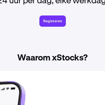
24 uur per dag, elke werkdag
Registeren
Waarom xStocks?