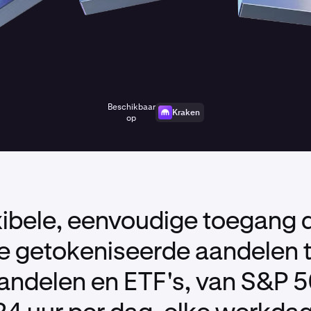
Beschikbaar
Kraken
op
xibele, eenvoudige toegang d
je getokeniseerde aandelen 
ndelen en ETF's, van S&P 