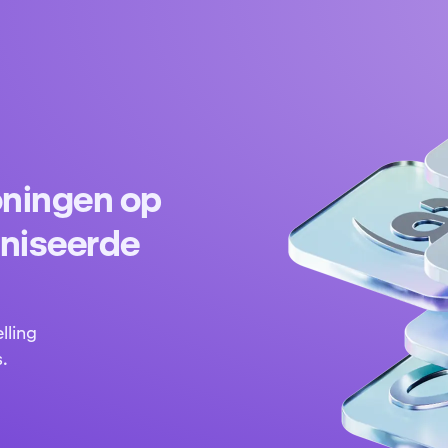
oningen op
niseerde
lling
.