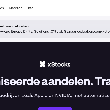
tes
Markten
Info
teit aangeboden
ward Europe Digital Solutions (CY) Ltd. Ga naar
eu.kraken.com/xsto
seerde aandelen. Tr
bedrijven zoals Apple en NVIDIA, met automatis