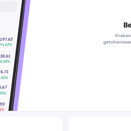
Be
Kraken 
getokeniseer