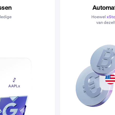
issen
Automat
lledige
Hoewel
xSt
van dezel