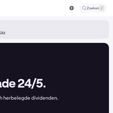
Zoeken
/
cks
ade 24/5.
ch herbelegde dividenden.