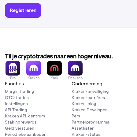
Registreren
Til je cryptotrades naar een hoger niveau.
Pro
Kraken
Krak
Desktop
Functies
Onderneming
Margin trading
Kraken-beveiliging
OTC-trades
Kraken-carrières
Instellingen
Kraken-blog
API Trading
Kraken Developer
Kraken API-centrum
Pers
Stakingrewards
Partnerprogramma
Geld versturen
Assetlijsten
Periodieke aankopen
Kraken-status