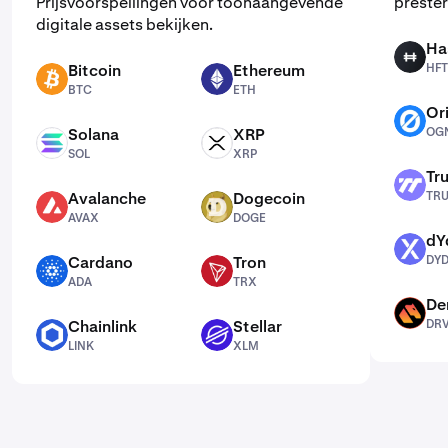
Prijsvoorspellingen voor toonaangevende
prester
digitale assets bekijken.
Ha
HFT
Bitcoin
Ethereum
HFT
BTC
ETH
BTC
ETH
Or
OGN
Solana
XRP
OG
SOL
XRP
SOL
XRP
Tr
TRU
Avalanche
Dogecoin
TR
AVAX
DOGE
AVAX
DOGE
dY
DYDX
Cardano
Tron
DY
ADA
TRX
ADA
TRX
De
DRV
Chainlink
Stellar
DR
LINK
XLM
LINK
XLM