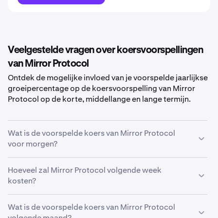
Veelgestelde vragen over koersvoorspellingen
van Mirror Protocol
Ontdek de mogelijke invloed van je voorspelde jaarlijkse
groeipercentage op de koersvoorspelling van Mirror
Protocol op de korte, middellange en lange termijn.
Wat is de voorspelde koers van Mirror Protocol
voor morgen?
Met jouw voorspelde groeipercentage van
Hoeveel zal Mirror Protocol volgende week
5%
, wordt de
koersvoorspelling van Mirror Protocol voor morgen
kosten?
geschat op
€ 0,0024
.
Met jouw voorspelde groeipercentage van
Wat is de voorspelde koers van Mirror Protocol
5%
, zal de
geschatte koers van
volgende maand?
Mirror Protocol
volgende week