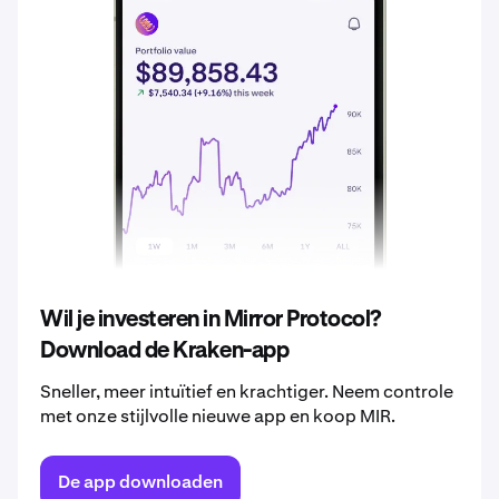
2036
€ 0,0040
2037
€ 0,0042
2038
€ 0,0044
2039
€ 0,0046
2040
€ 0,0048
Wil je investeren in Mirror Protocol?
Download de Kraken-app
Sneller, meer intuïtief en krachtiger. Neem controle
met onze stijlvolle nieuwe app en koop MIR.
De app downloaden