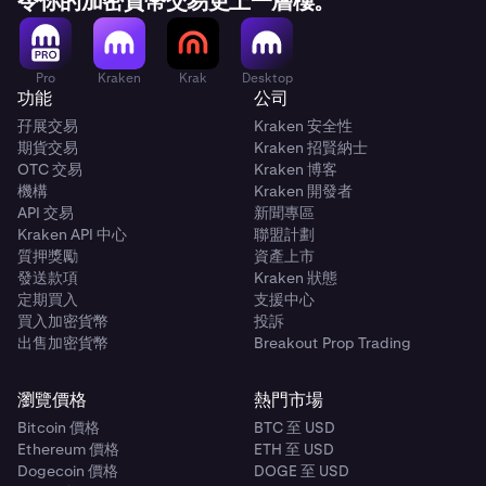
令你的加密貨幣交易更上一層樓。
Pro
Kraken
Krak
Desktop
功能
公司
孖展交易
Kraken 安全性
期貨交易
Kraken 招賢納士
OTC 交易
Kraken 博客
機構
Kraken 開發者
API 交易
新聞專區
Kraken API 中心
聯盟計劃
質押獎勵
資產上市
發送款項
Kraken 狀態
定期買入
支援中心
買入加密貨幣
投訴
出售加密貨幣
Breakout Prop Trading
瀏覽價格
熱門市場
Bitcoin 價格
BTC 至 USD
Ethereum 價格
ETH 至 USD
Dogecoin 價格
DOGE 至 USD