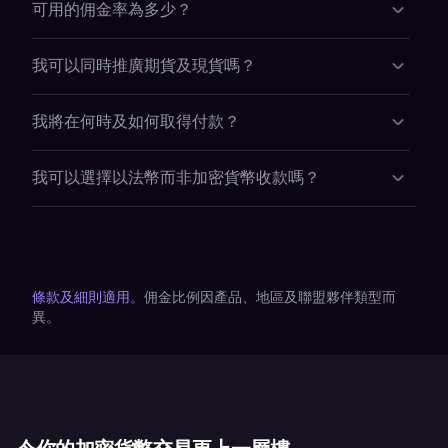
Impact 申請。
可用的佣金率為多少？
註冊的用戶，其在 Kraken Consumer、Pro（現貨、槓桿、期
貨）、Kraken Prop、Krak 及 Kraken DEX 上的合資格活動均
佣金比例因產品及夥伴而異。內部計劃的頂級創作者可獲高達
可為您帶來佣金。佣金比例及結構（收益分成、CPA）將於加
我可以同時推廣期貨及現貨嗎？
*
*
50%
的合資格交易量收益分成；Kraken Prop 佣金為 25%
；
入時按個別夥伴協商釐定。
Krak 每次開卡可獲高達 $40。Kraken 理財即將推出。最終佣
可以，而且不止於此。獲批准的夥伴可推廣任何合資格的
金安排將於加入時按個別夥伴協商釐定。
我將在何時及如何取得付款？
Kraken 產品：現貨、槓桿、期貨、Kraken Prop、Krak（扣賬
卡）及 Kraken DEX，Kraken 理財亦即將推出。您可就推薦用
內部計劃的創作者以 USDC 收取佣金，直接發放至其 Kraken
戶在所有產品上的活動賺取佣金，而非僅限於首次充值。
我可以選擇以法幣而非加密貨幣收款嗎？
帳戶。預設按月結算，達到佣金發放門檻後亦可隨時提取。透
過 Impact.com 渠道合作的代理商可選擇以法幣或 USDC 收
可以。如您希望以當地貨幣收款至銀行帳戶，請透過我們的
款，並依 Impact 標準結算時程發放。
Impact 合作夥伴註冊 Kraken 聯盟計劃。Impact 渠道最適合
媒體網絡、內容網站及傳統聯盟夥伴。內部計劃的大多數創作
者偏好 USDC，因為速度更快、流程更簡便，但法幣選項同樣
全面支援。
條款及細則適用。
佣金比例因產品、地區及聯盟夥伴類型而
異。