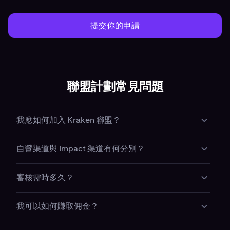
提交你的申請
聯盟計劃常見問題
我應如何加入 Kraken 聯盟？
如欲成為 Kraken 聯盟夥伴，請透過本頁表格提交申請。請告
自營渠道與 Impact 渠道有何分別？
訴我們您的受眾、內容平台及目標。我們的合作夥伴團隊會審
核每份申請，並按您的覆蓋規模度身制定商務條款。大部分創
兩者均屬 Kraken 聯盟計劃，分別在於合作對象及收款方式。
作者透過自營計劃申請；代理機構及媒體網絡則透過
審核需時多久？
自營渠道適合創作者（YouTuber、播客主持人、電子報作者、
Impact.com 申請（詳見上方「兩種加入方式」）。
交易社群），可直接與我們的合作夥伴團隊對接，以 USDC 收
我們的合作夥伴團隊通常於 5 個工作天內回覆。審批時間因申
款。Impact 渠道適合媒體網絡、內容網站及傳統聯盟夥伴，
我可以如何賺取佣金？
請量及所需的額外核實資料而有所不同，但我們力求在上述期
透過我們的 Impact 合作夥伴以法幣付款至銀行帳戶。大部分
限內回覆每位申請人。
個人創作者較適合自營渠道；媒體及傳統聯盟夥伴則可透過
獲批准後，您將獲得專屬推薦連結及追蹤像素。透過您的連結