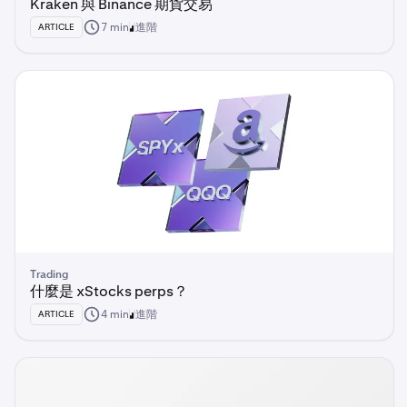
Kraken 與 Binance 期貨交易
7 min
進階
ARTICLE
Trading
什麼是 xStocks perps？
4 min
進階
ARTICLE