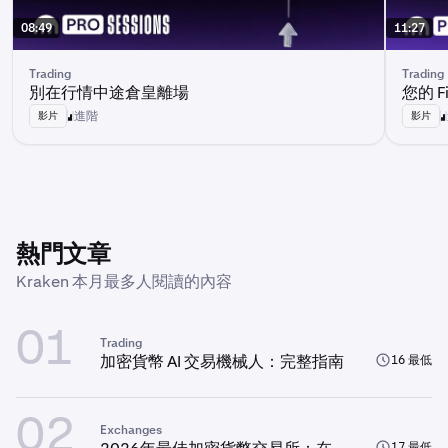
08:49
11:27
Trading
Trading
別在行情中途倉皇離場
您的 F
進階
影片
影片
熱門文章
Kraken 本月最多人閱讀的內容
01
Trading
加密貨幣 AI 交易機械人：完整指南
16 最低
02
Exchanges
17 最低