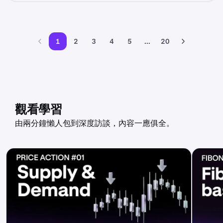
1
2
3
4
5
...
20
觀看學習
由兩分鐘懶人包到深度訪談，內容一應俱全。