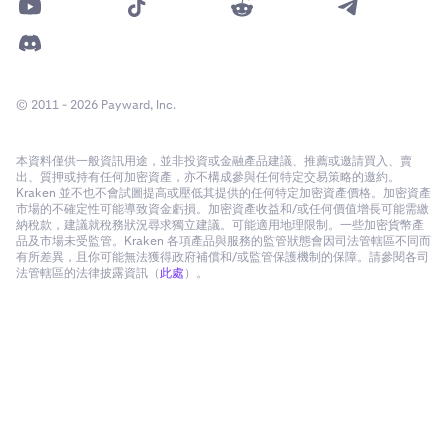
© 2011 - 2026 Payward, Inc.
本資料僅供一般資訊用途，並非投資或金融產品建議、推薦或邀請買入、賣
出、質押或持有任何加密資產，亦不構成參與任何特定交易策略的邀約。
Kraken 並不也不會試圖提高或壓低其提供的任何特定加密資產價格。加密資產
市場的不確定性可能導致資金虧損。加密資產收益和/或任何價值增長可能需繳
納稅款，建議就稅務狀況尋求獨立建議。可能適用地理限制。一些加密貨幣產
品及市場未受監管。Kraken 各項產品與服務的監管狀態會因司法管轄區不同而
有所差異，且你可能無法獲得政府補償和/或監管保護機制的保障。請參閱各司
法管轄區的法律披露資訊（
此處
）。