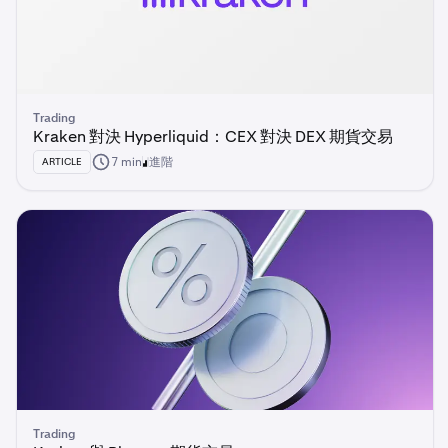
Trading
Kraken 對決 Hyperliquid：CEX 對決 DEX 期貨交易
7 min
進階
ARTICLE
Trading