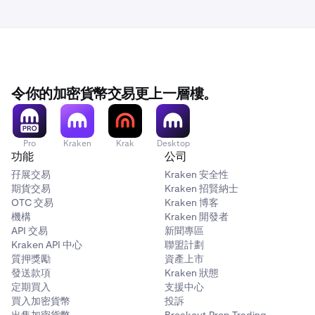
令你的加密貨幣交易更上一層樓。
Pro
Kraken
Krak
Desktop
功能
公司
孖展交易
Kraken 安全性
期貨交易
Kraken 招賢納士
OTC 交易
Kraken 博客
機構
Kraken 開發者
API 交易
新聞專區
Kraken API 中心
聯盟計劃
質押獎勵
資產上市
發送款項
Kraken 狀態
定期買入
支援中心
買入加密貨幣
投訴