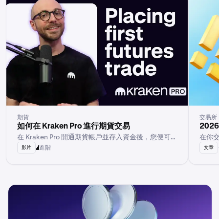
期貨
交易所
如何在 Kraken Pro 進行期貨交易
20
在 Kraken Pro 開通期貨帳戶並存入資金後，您便可
在你
以開始您的首筆期貨交易。
進階
影片
文章