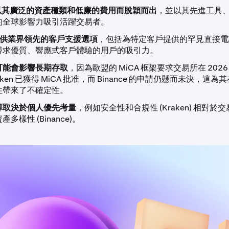
ce 以其廣泛的資產種類和低廉的費用而脫穎而出
，並以其先進工具
的全球影響力吸引活躍交易者。
n 提供業界領先的客戶支援選項
，包括為特定客戶提供的罕見直接電
尋求優質、響應式客戶體驗的用戶的吸引力。
可能會影響長期存取
，因為歐盟的 MiCA 框架要求交易所在 2026
ken 已獲得 MiCA 批准，而 Binance 的申請仍懸而未決，這
性帶來了不確定性。
擇取決於個人優先考量
，例如安全性和合規性 (Kraken) 相對於
多樣性 (Binance)。