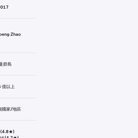
2017
peng Zhao
曼群島
75 億以上
 個國家/地區
 (4.8★)
id (4.7★)