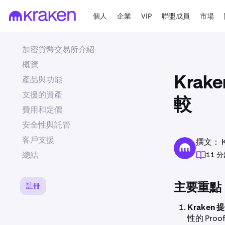
個人
企業
VIP
聯盟成員
市場
加密貨幣交易所介紹
概覽
產品與功能
Krak
支援的資產
較
費用和定價
安全性與託管
客戶支援
撰文： Kr
總結
11 
註冊
主要重點
Kraken
性的 Pro