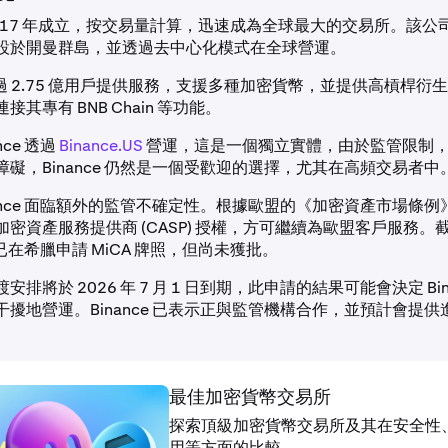
 於 2017 年成立，按交易量計算，迅速成為全球最大的交易所。該
設於開曼群島，並透過去中心化模式在全球營運。
 為超過 2.75 億用戶提供服務，支援多種加密貨幣，並提供高槓桿
連接其專有 BNB Chain 等功能。
nce 透過
Binance.US
營運，這是一個獨立實體，由於監管限制
礙，Binance 仍然是一個受歡迎的選擇，尤其在高頻交易者中
ance 面臨額外的監管不確定性。根據歐盟的《加密資產市場條例》(
密資產服務提供商 (CASP) 授權，方可繼續為歐盟客戶服務。
e 已在希臘申請 MiCA 牌照，但尚未獲批。
排將於 2026 年 7 月 1 日到期，此申請的結果可能會決定 Bin
擾地營運。Binance 已表示正與監管機構合作，並預計會提
最佳加密貨幣交易所
探索頂級加密貨幣交易所及其在安全性
用等方面的比較。