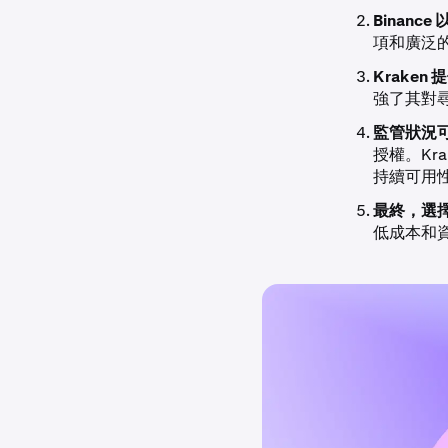
Binan
項和廣泛
Krake
強了其對
監管狀況
授權。Kra
持續可用
最終，選
低成本和資產