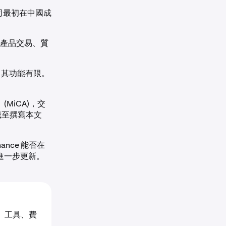
公司最初在中國成
衍生產品交易、質
，其功能有限。
。
MiCA)，交
截至撰寫本文
ance 能否在
供進一步更新。
、工具、費