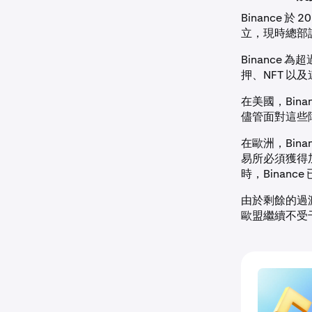
Binance
立，現時總部
Binance
押、NFT 以及
在美國，Bina
儘管面對這些障
在歐洲，Bin
易所必須獲得加
時，Binanc
由於剩餘的過渡安
歐盟繼續不受干