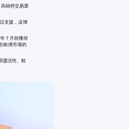
、高槓桿交易選
話支援，這增
 年 7 月前獲得
為其在歐洲市場的
交易靈活性、較