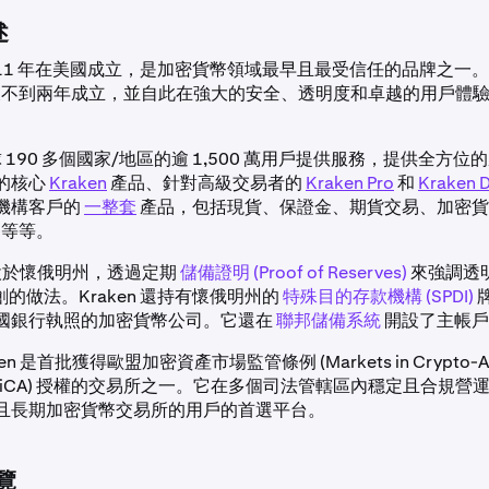
述
於 2011 年在美國成立，是加密貨幣領域最早且最受信任的品牌之一
 推出後不到兩年成立，並自此在強大的安全、透明度和卓越的用戶體
全球 190 多個國家/地區的逾 1,500 萬用戶提供服務，提供全方
的核心
Kraken
產品、針對高級交易者的
Kraken Pro
和
Kraken 
機構客戶的
一整套
產品，包括現貨、保證金、期貨交易、加密貨
易等等。
總部設於懷俄明州，透過定期
儲備證明 (Proof of Reserves)
來強調透
首創的做法。Kraken 還持有懷俄明州的
特殊目的存款機構 (SPDI)
國銀行執照的加密貨幣公司。它還在
聯邦儲備系統
開設了主帳戶
n 是首批獲得歐盟加密資產市場監管條例 (Markets in Crypto-As
ion, MiCA) 授權的交易所之一。它在多個司法管轄區內穩定且合規
且長期加密貨幣交易所的用戶的首選平台。
概覽