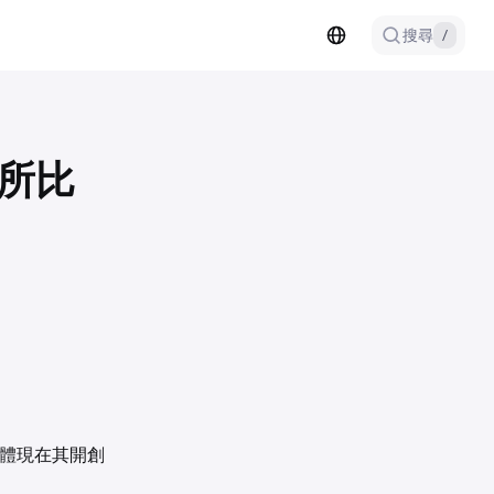
搜尋
/
易所比
體現在其開創