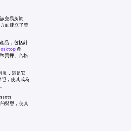
。該交易所於
驗方面建立了聲
位的產品，包括針
Desktop
產
幣質押、合格
明度，這是它
牌照，使其成為
。
sets
營運的聲譽，使其