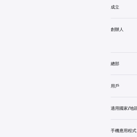
成立
創辦人
總部
用戶
適用國家/地
手機應用程式