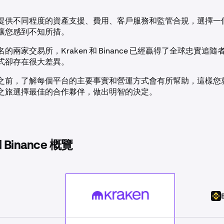
提供不同程度的資產支援、費用、客戶服務和監管合規，選擇一
讓您感到不知所措。
的兩家交易所，Kraken 和 Binance 已經贏得了全球忠實追
式卻存在很大差異。
之前，了解每個平台的主要事實和營運方式會有所幫助，這樣您
之旅選擇最佳的合作夥伴，做出明智的決定。
和 Binance 概覽
kraken_vs_binance__crypto_exchange_comparison][7d99d4143fe
Kraken