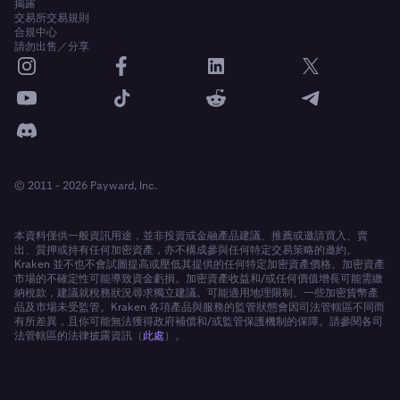
揭露
交易所交易規則
合規中心
請勿出售／分享
© 2011 - 2026 Payward, Inc.
本資料僅供一般資訊用途，並非投資或金融產品建議、推薦或邀請買入、賣
出、質押或持有任何加密資產，亦不構成參與任何特定交易策略的邀約。
Kraken 並不也不會試圖提高或壓低其提供的任何特定加密資產價格。加密資產
市場的不確定性可能導致資金虧損。加密資產收益和/或任何價值增長可能需繳
納稅款，建議就稅務狀況尋求獨立建議。可能適用地理限制。一些加密貨幣產
品及市場未受監管。Kraken 各項產品與服務的監管狀態會因司法管轄區不同而
有所差異，且你可能無法獲得政府補償和/或監管保護機制的保障。請參閱各司
法管轄區的法律披露資訊（
此處
）。