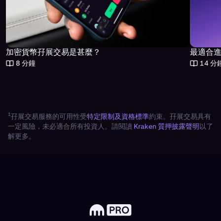
最適合
加密貨幣孖展交易是甚麼？
14 分
8 分鐘
1
孖展交易服務的可用性受
特定限制及資格標準
約束。孖展交易具有
一定風險，未必適合所有投資人。請閱讀
Kraken 質押披露聲明
以了
解更多。