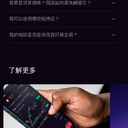
的槓桿進行做多或做淡交易。如果你的倉位被平倉，你
甚麼是清算價格？我該如何避免觸發它？
代幣對。每 4 小時開倉的倉位會收取相同費率的滾動費
的整個 Kraken 餘額可能會面臨風險。
用。你的利率在執行時鎖定，並在你確認之前顯示在訂
你的抵押品價值低於支持你持倉所需的水平時，將觸發
單表格上。
我可以使用哪些抵押品？
清算。你確認之前，Kraken 會在訂單表格上顯示你的
清算價格，並在你的持倉開放期間實時更新。設置止損
Kraken Pro 接受最多超過 48 種合資格的加密資產作為
可以為你提供自動底線，以便在你的持倉達到該點之前
我的地區是否提供現貨孖展交易？
抵押品——不僅僅是 USDC。
關閉。
孖展交易功能在不斷增長的地區提供服務。可用性依地
點有所不同。請檢查你的帳戶設置或我們的地區可用性
頁面，以確認你所在區域的訪問權限。
了解更多