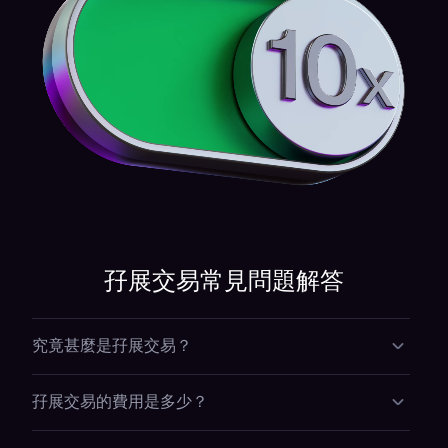
孖展交易常見問題解答
究竟甚麼是孖展交易？
孖展交易助你使用你現有的加密貨幣作為抵押進行交
孖展交易的費用是多少？
易。你交易的是實際的基礎資產，而非金融合約。在
1
Kraken Pro 上，你可以在選定的資產上以最多 10 倍
孖展的開倉費用在 0.01% 到 0.05% 之間，具體取決於