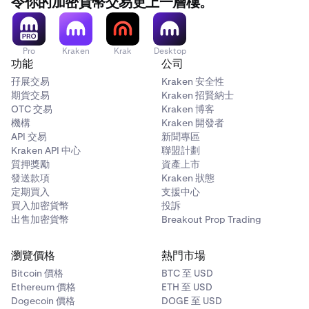
令你的加密貨幣交易更上一層樓。
Pro
Kraken
Krak
Desktop
功能
公司
孖展交易
Kraken 安全性
期貨交易
Kraken 招賢納士
OTC 交易
Kraken 博客
機構
Kraken 開發者
API 交易
新聞專區
Kraken API 中心
聯盟計劃
質押獎勵
資產上市
發送款項
Kraken 狀態
定期買入
支援中心
買入加密貨幣
投訴
出售加密貨幣
Breakout Prop Trading
瀏覽價格
熱門市場
Bitcoin 價格
BTC 至 USD
Ethereum 價格
ETH 至 USD
Dogecoin 價格
DOGE 至 USD