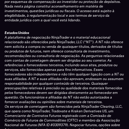
por esquemas de compensação ao investidor ou proteção de depósitos.
Nada nesta página constitui aconselhamento em matéria de
investimentos, questões jurídicas ou fiscais. O acesso está sujeito à
elegibilidade, à regulamentação local e aos termos de serviço da
entidade jurídica com a qual você está lidando.
Estados Unidos
A plataforma de negociação NinjaTrader e o material educacional
relacionado são oferecidos pela NinjaTrader, LLC (“NT”). A NT não oferece
nem solicita a compra ou venda de quaisquer títulos, derivados de títulos
ou produtos de futuros, nem oferece consultoria de investimento,
recomendações ou consultoria de negociação. As perguntas relacionadas
com contas de corretagem devem ser dirigidas ao seu corretor. As
referências a fornecedores terceiros, incluindo seus sites, produtos ou
serviços, são fornecidas apenas para fins informativos. Esses
fornecedores são independentes e não têm qualquer ligação com a NT ou
suas afiliadas. A NT e suas afiliadas não aprovam, endossam ou assumem
responsabilidade por qualquer conteúdo de terceiros. Quaisquer
preocupações relativas à precisão ou qualidade dos materiais fornecidos
pelos fornecedores devem ser dirigidas diretamente ao fornecedor em
questão. Os funcionários e afiliados da NT não estão autorizados a
fornecer avaliações ou opiniões sobre materiais de terceiros.
Os serviços de corretagem são fornecidos pela NinjaTrader Clearing, LLC,
que opera como NinjaTrader, Tradovate e Kraken Derivatives US, um
Comerciante de Contratos Futuros registrado com a Comissão de
Comércio de Futuros de Commodities (CFTC) e membro da Associação
Nacional de Futuros (NFA ID #0309379). Negociar futuros, opções sobre