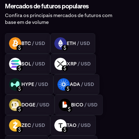
Mercados de futuros populares
Confira os principais mercados de futuros com
base em de volume
BTC
/ USD
ETH
/ USD
BTC
ETH
USD
USD
SOL
/ USD
XRP
/ USD
SOL
XRP
USD
USD
HYPE
/ USD
ADA
/ USD
HYPE
ADA
USD
USD
DOGE
/ USD
BICO
/ USD
DOGE
BICO
USD
USD
ZEC
/ USD
TAO
/ USD
ZEC
TAO
USD
USD