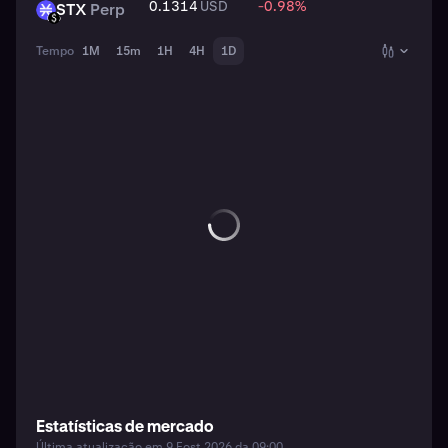
0.1314
USD
-0.98
%
STX
Perp
STX
USD
Tempo
1M
15m
1H
4H
1D
Estatísticas de mercado
Última atualização em 9 Eost 2026 da 09:00