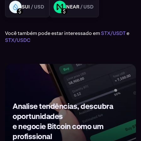
SUI
/ USD
NEAR
/ USD
SUI
NEAR
USD
USD
Você também pode estar interessado em
STX/USDT
e
STX/USDC
Analise tendências, descubra
oportunidades
e negocie Bitcoin como um
profissional