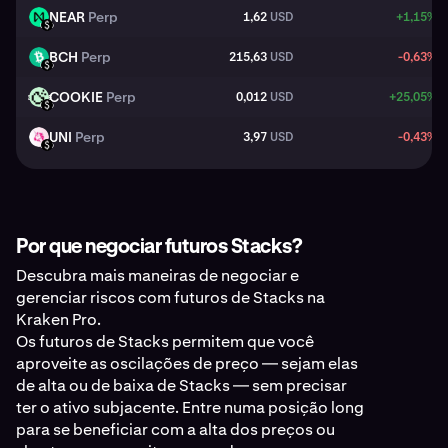
NEAR
Perp
1,62
USD
+1,15%
NEAR
USD
BCH
Perp
215,63
USD
-0,63%
BCH
USD
COOKIE
Perp
0,012
USD
+25,05%
COOKIE
USD
UNI
Perp
3,97
USD
-0,43%
UNI
USD
Por que negociar futuros Stacks?
Descubra mais maneiras de negociar e
gerenciar riscos com futuros de Stacks na
Kraken Pro.
Os futuros de Stacks permitem que você
aproveite as oscilações de preço — sejam elas
de alta ou de baixa de Stacks — sem precisar
ter o ativo subjacente. Entre numa posição long
para se beneficiar com a alta dos preços ou