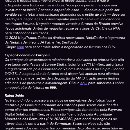
futuros e moeda estrangeira envolve riscos substanciais e não é
adequado para todos os investidores. Você pode perder mais que seu
investimento inicial. Apenas o capital de risco — dinheiro que pode ser
perdido sem afetar a estabilidade financeira ou o estilo de vida — deve ser
usado para negociação. O desempenho passado não é um indicador de
resultados futuros. Negociar moedas virtuais e futuros de Bitcoin envolve
riscos adicionais. Antes de negociar, revise os avisos da CFTC e da NFA
para entender esses riscos.
© 2025 NinjaTrader. Todos os direitos reservados. NinjaTrader e logomarca
da NinjaTrader. Reg. EUA Pat. e Tm. Desligado.
Clique
aqui
para saber mais sobre a negociação de futuros nos EUA.
Espaço Econômico Europeu
Os serviços de investimento relacionados a derivados de criptoativos são
prestados pela Payward Europe Digital Solutions (CY) Limited, autorizada
e regulamentada pela Comissão de Valores Mobiliários do Chipre (licença
342/17). A negociação de futuros está disponível apenas para clientes
que satisfaçam os testes de adequação da MiFID II; aplicam-se limites
adicionais de produtos e alavancagem.
Clique
aqui
para saber mais sobre
a negociação de futuros no EEE.
Reino Unido
No Reino Unido, o acesso a serviços de derivativos de criptoativos é
restrito a pessoas que atendam aos critérios para serem classificadas
como clientes profissionais. Esses serviços são fornecidos pela Payward
Digital Solutions Limited, os quais são licenciados pela Autoridade
Monetária das Bermudas (RN: 202403268) para conduzir negócios de
ativos digitais em e a partir de Bermudas. Esses serviços não são
regulamentados nem cobertos por medidas de proteção ao investidor no