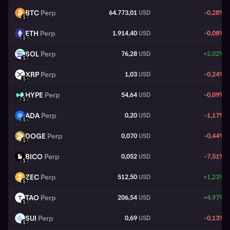
BTC
Perp
64.773,01
USD
-0,28%
BTC
USD
ETH
Perp
1.914,40
USD
-0,08%
ETH
USD
SOL
Perp
76,28
USD
+2,02%
SOL
USD
XRP
Perp
1,03
USD
-0,24%
XRP
USD
HYPE
Perp
54,64
USD
-0,09%
HYPE
USD
ADA
Perp
0,20
USD
-1,17%
ADA
USD
DOGE
Perp
0,070
USD
-0,44%
DOGE
USD
BICO
Perp
0,052
USD
-7,51%
BICO
USD
ZEC
Perp
512,50
USD
+1,23%
ZEC
USD
TAO
Perp
206,54
USD
+4,97%
TAO
USD
SUI
Perp
0,69
USD
-0,13%
SUI
USD