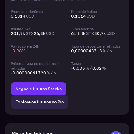
Preço de referência
Preço de índice
0.1314
USD
0.1314
USD
Volume 24h
Juros abertos
201,7k
STX
26,8k
USD
614,4k
STX
80,7k
USD
Variação em 24h
Taxa de depósitos e retiradas
-0.98
%
0,0000043718
% / h
Próxima taxa de depósitos e
Taxas
-0.006
% /
0.02
%
retiradas
-0,00000041720
% / h
Negocie futuros Stacks
Explore os futuros no Pro
Mercados de futuros