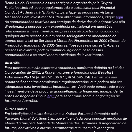
Reino Unido. O acesso a esses serviços é organizado pela Crypto
Facilities Limited, que é regulamentada e autorizada pela Financial
Conduct Authority (FRN: 757895) para fazer acordos com vistas a
transações em investimentos. Para obter mais informações, clique
aqui
..
As comunicações relativas aos serviços de derivados de criptoativos são
direcionada a pessoas com experiência profissional em questões
relacionadas a investimentos, empresas de alto patrimônio líquido ou
qualquer outra pessoa a quem possa ser legalmente direcionado de
acordo com a Lei de Serviços e Mercados Financeiros de 2000 (Ordem de
Promoção Financeira) de 2005 (juntas, "pessoas relevantes"). Apenas
pessoas relevantes podem confiar ou agir com base nessas
comunicações e se envolver em atividades de investimento.
Austrália
Para pessoas que são clientes atacadistas, conforme definido na Lei das
Corporações de 2001, a Kraken Futures é fornecida pela
Beaufort
Fiduciaries Pty Ltd
(ACN 162 139 871, AFSL 545124). Derivativos são
produtos financeiros complexos e regulamentados, que podem não ser
adequados para investidores inexperientes. Você pode perder todo o seu
investimento e deve procurar aconselhamento financeiro independente
antes de negociar. Clique
aqui
para saber mais sobre a negociação de
futuros na Austrália.
Outros países
Em jurisdições não listadas acima, a Kraken Futures é fornecida pela
Payward Digital Solutions Ltd., que é licenciada para conduzir negócios de
ativos digitais pela Autoridade Monetária das Bermudas. A negociação de
futuros, derivativos e outros instrumentos que usam alavancagem