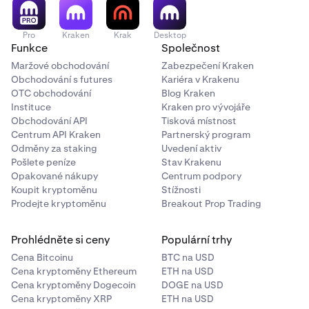
Pro
Kraken
Krak
Desktop
Funkce
Společnost
Maržové obchodování
Zabezpečení Kraken
Obchodování s futures
Kariéra v Krakenu
OTC obchodování
Blog Kraken
Instituce
Kraken pro vývojáře
Obchodování API
Tisková místnost
Centrum API Kraken
Partnerský program
Odměny za staking
Uvedení aktiv
Pošlete peníze
Stav Krakenu
Opakované nákupy
Centrum podpory
Koupit kryptoměnu
Stížnosti
Prodejte kryptoměnu
Breakout Prop Trading
Prohlédněte si ceny
Populární trhy
Cena Bitcoinu
BTC na USD
Cena kryptoměny Ethereum
ETH na USD
Cena kryptoměny Dogecoin
DOGE na USD
Cena kryptoměny XRP
ETH na USD