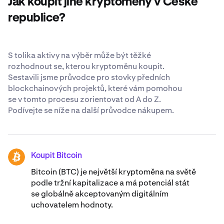
Jak koupit jiné kryptoměny v České
celosvětově uznávaných standardech zabezpečení
.
republice?
S tolika aktivy na výběr může být těžké
rozhodnout se, kterou kryptoměnu koupit.
Sestavili jsme průvodce pro stovky předních
blockchainových projektů, které vám pomohou
se v tomto procesu zorientovat od A do Z.
Podívejte se níže na další průvodce nákupem.
Koupit Bitcoin
BTC
Bitcoin (BTC) je největší kryptoměna na světě
podle tržní kapitalizace a má potenciál stát
se globálně akceptovaným digitálním
uchovatelem hodnoty.