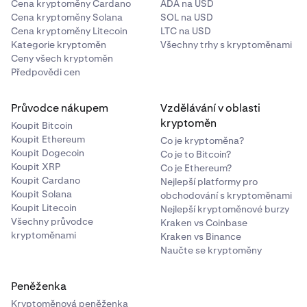
Cena kryptoměny Cardano
ADA na USD
Cena kryptoměny Solana
SOL na USD
Cena kryptoměny Litecoin
LTC na USD
Kategorie kryptoměn
Všechny trhy s kryptoměnami
Ceny všech kryptoměn
Předpovědi cen
Průvodce nákupem
Vzdělávání v oblasti
kryptoměn
Koupit Bitcoin
Koupit Ethereum
Co je kryptoměna?
Koupit Dogecoin
Co je to Bitcoin?
Koupit XRP
Co je Ethereum?
Koupit Cardano
Nejlepší platformy pro
Koupit Solana
obchodování s kryptoměnami
Koupit Litecoin
Nejlepší kryptoměnové burzy
Všechny průvodce
Kraken vs Coinbase
kryptoměnami
Kraken vs Binance
Naučte se kryptoměny
Peněženka
Kryptoměnová peněženka