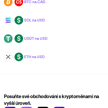
BTC na CAD
BTC
CAD
SOL na USD
SOL
USD
USDT na USD
USDT
USD
ETH na USD
XRP
USD
Posuňte své obchodování s kryptoměnami na
vyšší úroveň.