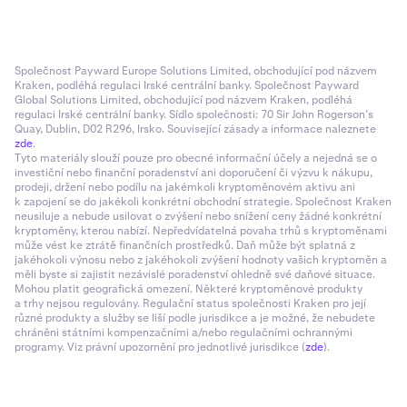
Společnost Payward Europe Solutions Limited, obchodující pod názvem
Kraken, podléhá regulaci Irské centrální banky. Společnost Payward
Global Solutions Limited, obchodující pod názvem Kraken, podléhá
regulaci Irské centrální banky. Sídlo společnosti: 70 Sir John Rogerson’s
Quay, Dublin, D02 R296, Irsko. Související zásady a informace naleznete
zde
.
Tyto materiály slouží pouze pro obecné informační účely a nejedná se o
investiční nebo finanční poradenství ani doporučení či výzvu k nákupu,
prodeji, držení nebo podílu na jakémkoli kryptoměnovém aktivu ani
k zapojení se do jakékoli konkrétní obchodní strategie. Společnost Kraken
neusiluje a nebude usilovat o zvýšení nebo snížení ceny žádné konkrétní
kryptoměny, kterou nabízí. Nepředvídatelná povaha trhů s kryptoměnami
může vést ke ztrátě finančních prostředků. Daň může být splatná z
jakéhokoli výnosu nebo z jakéhokoli zvýšení hodnoty vašich kryptoměn a
měli byste si zajistit nezávislé poradenství ohledně své daňové situace.
Mohou platit geografická omezení. Některé kryptoměnové produkty
a trhy nejsou regulovány. Regulační status společnosti Kraken pro její
různé produkty a služby se liší podle jurisdikce a je možné, že nebudete
chráněni státními kompenzačními a/nebo regulačními ochrannými
programy. Viz právní upozornění pro jednotlivé jurisdikce (
zde
).