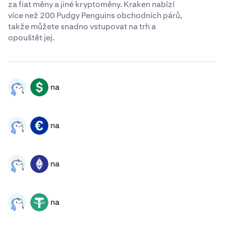
za fiat měny a jiné kryptoměny. Kraken nabízí
více než 200 Pudgy Penguins obchodních párů,
takže můžete snadno vstupovat na trh a
opouštět jej.
na
PENGU
USD
na
PENGU
EUR
na
PENGU
ETH
na
PENGU
USDT