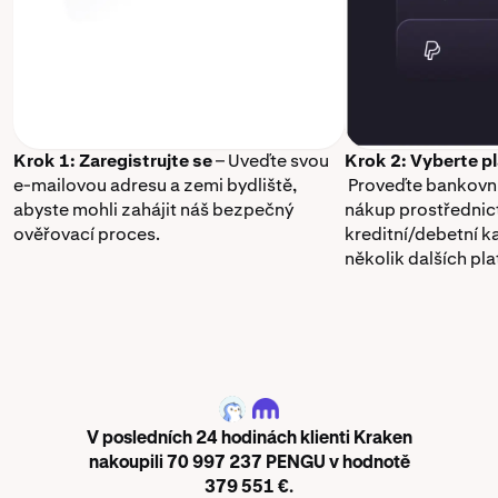
Krok 1: Zaregistrujte se
– Uveďte svou
Krok 2: Vyberte p
e-mailovou adresu a zemi bydliště,
Proveďte bankovní
abyste mohli zahájit náš bezpečný
nákup prostřednic
ověřovací proces.
kreditní/debetní k
několik dalších pl
PENGU
V posledních 24 hodinách klienti Kraken
nakoupili 70 997 237 PENGU v hodnotě
379 551 €.