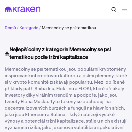
Domů
/
Kategorie
/
Memecoiny se psí tematikou
Nejlepší coiny z kategorie Memecoiny se psí
tematikou podle tržní kapitalizace
Memecoiny se psí tematikou jsou populární kryptoměny
inspirované internetovou kulturou a psími plemeny, které
si v krypto komunitě získávají popularitu. Mezi oblíbené
příklady patří Shiba Inu, Floki Inu a FLOKI, které přilákaly
investory díky virálním trendům a podpoře, jako jsou
tweety Elona Muska. Tyto tokeny se obchodují na
decentralizovaných burzách a fungují na hlavních sítích,
jako jsou Ethereum a Solana. I když nabízejí vysoké
výnosy a potenciál tržní kapitalizace, stále u nich existují
významná rizika, jako je cenová volatilita a spekulativní