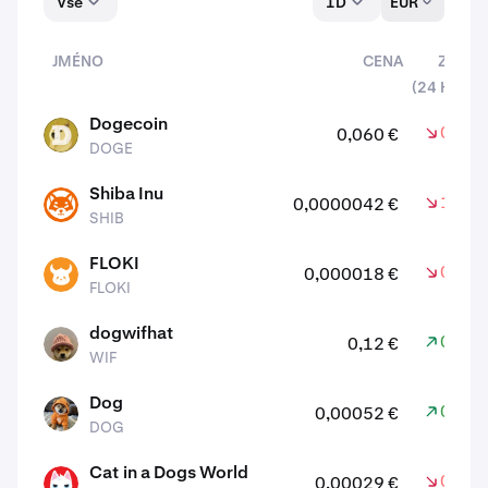
Vše
1D
EUR
JMÉNO
CENA
ZMĚNI
(24 HODIN
aktiv
Dogecoin
0,44 
0,060 €
DOGE
DOGE
Shiba Inu
1,65 
0,0000042 €
SHIB
SHIB
FLOKI
0,12 
0,000018 €
FLOKI
FLOKI
dogwifhat
0,42 
0,12 €
WIF
WIF
Dog
0,01 
0,00052 €
DOG
DOG
Cat in a Dogs World
0,31 
0,00029 €
MEW