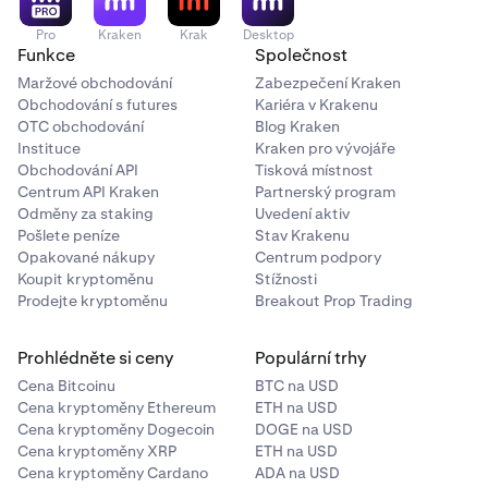
Riziko podvodu
: Podvodné projekty nebo Ponziho
Pro
Kraken
Krak
Desktop
schémata mohou vést ke ztrátě celé investice.
Funkce
Společnost
Technologické riziko
: Chyby nebo selhání
Maržové obchodování
Zabezpečení Kraken
technologie blockchainu by mohly ohrozit funkčnost
Obchodování s futures
Kariéra v Krakenu
nebo hodnotu kryptoměny.
OTC obchodování
Blog Kraken
Instituce
Kraken pro vývojáře
Riziko protistrany
: Pokud kryptoměnová burza nebo
Obchodování API
Tisková místnost
platforma zkrachuje nebo bude napadena hackery,
Centrum API Kraken
Partnerský program
můžete přijít o přístup k finančním prostředkům.
Odměny za staking
Uvedení aktiv
Pošlete peníze
Stav Krakenu
Riziko chytrých kontraktů
: Bezpečnostní nebo jiné
Opakované nákupy
Centrum podpory
chyby v chytrých kontraktech mohou být zneužity,
Koupit kryptoměnu
Stížnosti
což může vést ke ztrátě prostředků nebo selhání
Prodejte kryptoměnu
Breakout Prop Trading
kontraktu.
Prohlédněte si ceny
Populární trhy
Cena Bitcoinu
BTC na USD
Cena kryptoměny Ethereum
ETH na USD
Cena kryptoměny Dogecoin
DOGE na USD
Cena kryptoměny XRP
ETH na USD
Cena kryptoměny Cardano
ADA na USD