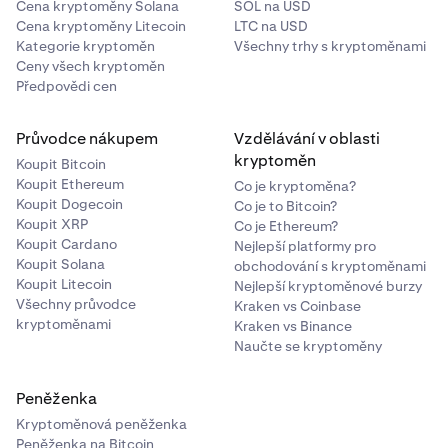
Cena kryptoměny Solana
SOL na USD
Cena kryptoměny Litecoin
LTC na USD
Kategorie kryptoměn
Všechny trhy s kryptoměnami
Ceny všech kryptoměn
Předpovědi cen
Průvodce nákupem
Vzdělávání v oblasti
kryptoměn
Koupit Bitcoin
Koupit Ethereum
Co je kryptoměna?
Koupit Dogecoin
Co je to Bitcoin?
Koupit XRP
Co je Ethereum?
Koupit Cardano
Nejlepší platformy pro
Koupit Solana
obchodování s kryptoměnami
Koupit Litecoin
Nejlepší kryptoměnové burzy
Všechny průvodce
Kraken vs Coinbase
kryptoměnami
Kraken vs Binance
Naučte se kryptoměny
Peněženka
Kryptoměnová peněženka
Peněženka na Bitcoin