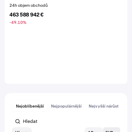
24h objem obchodů
463 588 942 €
-49.10
%
Nejoblíbenější
Nejpopulárnější
Nejvyšší nárůst
Nej