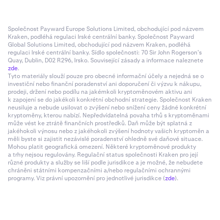
Společnost Payward Europe Solutions Limited, obchodující pod názvem
Kraken, podléhá regulaci Irské centrální banky. Společnost Payward
Global Solutions Limited, obchodující pod názvem Kraken, podléhá
regulaci Irské centrální banky. Sídlo společnosti: 70 Sir John Rogerson’s
Quay, Dublin, D02 R296, Irsko. Související zásady a informace naleznete
zde
.
Tyto materiály slouží pouze pro obecné informační účely a nejedná se o
investiční nebo finanční poradenství ani doporučení či výzvu k nákupu,
prodeji, držení nebo podílu na jakémkoli kryptoměnovém aktivu ani
k zapojení se do jakékoli konkrétní obchodní strategie. Společnost Kraken
neusiluje a nebude usilovat o zvýšení nebo snížení ceny žádné konkrétní
kryptoměny, kterou nabízí. Nepředvídatelná povaha trhů s kryptoměnami
může vést ke ztrátě finančních prostředků. Daň může být splatná z
jakéhokoli výnosu nebo z jakéhokoli zvýšení hodnoty vašich kryptoměn a
měli byste si zajistit nezávislé poradenství ohledně své daňové situace.
Mohou platit geografická omezení. Některé kryptoměnové produkty
a trhy nejsou regulovány. Regulační status společnosti Kraken pro její
různé produkty a služby se liší podle jurisdikce a je možné, že nebudete
chráněni státními kompenzačními a/nebo regulačními ochrannými
programy. Viz právní upozornění pro jednotlivé jurisdikce (
zde
).