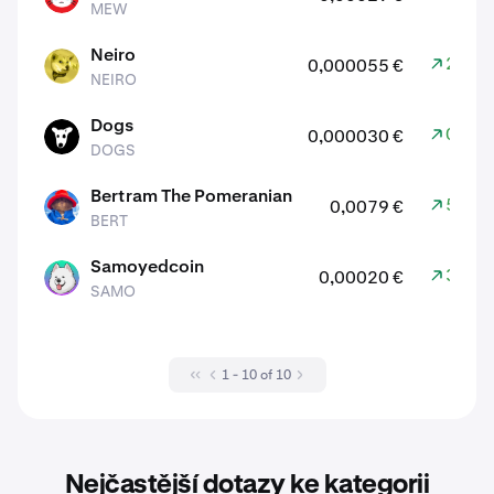
MEW
Neiro
2,61 
0,000055 €
NEIRO
NEIRO
Dogs
0,22 
0,000030 €
DOGS
DOGS
Bertram The Pomeranian
5,80 
0,0079 €
BERT
BERT
Samoyedcoin
3,14 
0,00020 €
SAMO
SAMO
1 - 10 of 10
Nejčastější dotazy ke kategorii