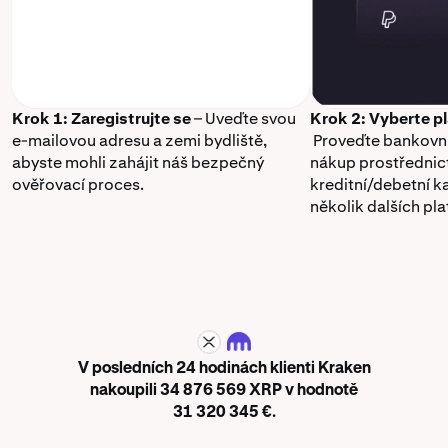
Krok 1: Zaregistrujte se
– Uveďte svou
Krok 2: Vyberte p
e-mailovou adresu a zemi bydliště,
Proveďte bankovní
abyste mohli zahájit náš bezpečný
nákup prostřednic
ověřovací proces.
kreditní/debetní k
několik dalších pl
XRP
V posledních 24 hodinách klienti Kraken
nakoupili 34 876 569 XRP v hodnotě
31 320 345 €.