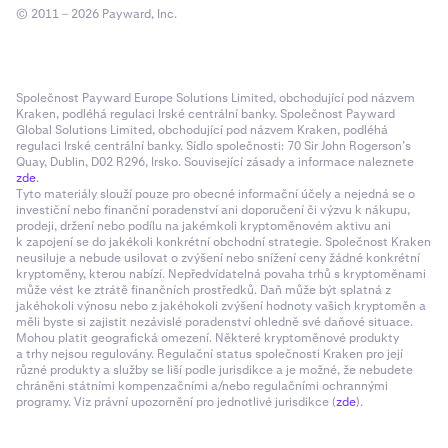
© 2011 – 2026 Payward, Inc.
Společnost Payward Europe Solutions Limited, obchodující pod názvem
Kraken, podléhá regulaci Irské centrální banky. Společnost Payward
Global Solutions Limited, obchodující pod názvem Kraken, podléhá
regulaci Irské centrální banky. Sídlo společnosti: 70 Sir John Rogerson’s
Quay, Dublin, D02 R296, Irsko. Související zásady a informace naleznete
zde
.
Tyto materiály slouží pouze pro obecné informační účely a nejedná se o
investiční nebo finanční poradenství ani doporučení či výzvu k nákupu,
prodeji, držení nebo podílu na jakémkoli kryptoměnovém aktivu ani
k zapojení se do jakékoli konkrétní obchodní strategie. Společnost Kraken
neusiluje a nebude usilovat o zvýšení nebo snížení ceny žádné konkrétní
kryptoměny, kterou nabízí. Nepředvídatelná povaha trhů s kryptoměnami
může vést ke ztrátě finančních prostředků. Daň může být splatná z
jakéhokoli výnosu nebo z jakéhokoli zvýšení hodnoty vašich kryptoměn a
měli byste si zajistit nezávislé poradenství ohledně své daňové situace.
Mohou platit geografická omezení. Některé kryptoměnové produkty
a trhy nejsou regulovány. Regulační status společnosti Kraken pro její
různé produkty a služby se liší podle jurisdikce a je možné, že nebudete
chráněni státními kompenzačními a/nebo regulačními ochrannými
programy. Viz právní upozornění pro jednotlivé jurisdikce (
zde
).