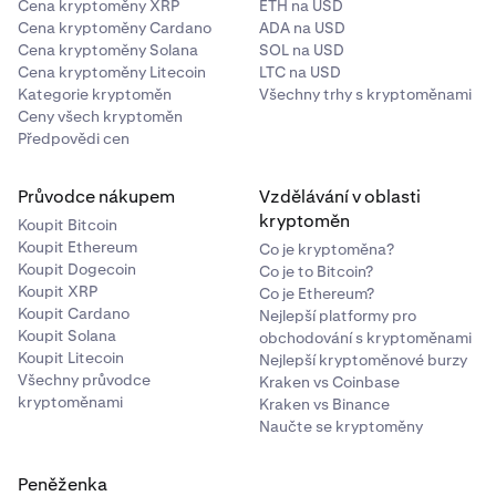
Cena kryptoměny XRP
ETH na USD
Cena kryptoměny Cardano
ADA na USD
Cena kryptoměny Solana
SOL na USD
Cena kryptoměny Litecoin
LTC na USD
Kategorie kryptoměn
Všechny trhy s kryptoměnami
Ceny všech kryptoměn
Předpovědi cen
Průvodce nákupem
Vzdělávání v oblasti
kryptoměn
Koupit Bitcoin
Koupit Ethereum
Co je kryptoměna?
Koupit Dogecoin
Co je to Bitcoin?
Koupit XRP
Co je Ethereum?
Koupit Cardano
Nejlepší platformy pro
Koupit Solana
obchodování s kryptoměnami
Koupit Litecoin
Nejlepší kryptoměnové burzy
Všechny průvodce
Kraken vs Coinbase
kryptoměnami
Kraken vs Binance
Naučte se kryptoměny
Peněženka