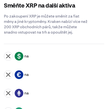
Směňte XRP na další aktiva
Po zakoupení XRP je můžete směnit za fiat
měny a jiné kryptoměny. Kraken nabízí více než
200 XRP obchodních párů, takže můžete
snadno vstupovat na trh a opouštět jej.
na
XRP
USD
na
XRP
EUR
na
XRP
ETH