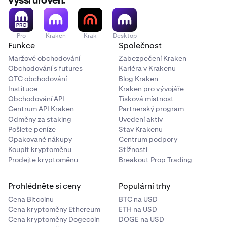
vyšší úroveň.
Pro
Kraken
Krak
Desktop
Funkce
Společnost
Maržové obchodování
Zabezpečení Kraken
Obchodování s futures
Kariéra v Krakenu
OTC obchodování
Blog Kraken
Instituce
Kraken pro vývojáře
Obchodování API
Tisková místnost
Centrum API Kraken
Partnerský program
Odměny za staking
Uvedení aktiv
Pošlete peníze
Stav Krakenu
Opakované nákupy
Centrum podpory
Koupit kryptoměnu
Stížnosti
Prodejte kryptoměnu
Breakout Prop Trading
Prohlédněte si ceny
Populární trhy
Cena Bitcoinu
BTC na USD
Cena kryptoměny Ethereum
ETH na USD
Cena kryptoměny Dogecoin
DOGE na USD