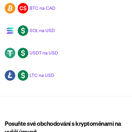
BTC na CAD
BTC
CAD
SOL na USD
SOL
USD
USDT na USD
USDT
USD
LTC na USD
LTC
USD
Posuňte své obchodování s kryptoměnami na