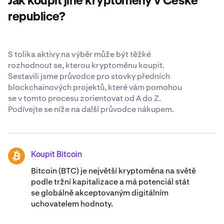
Jak koupit jiné kryptoměny v České
svěřujete svá XRP. Zjistěte více o našich
celosvětově
uznávaných standardech zabezpečení
.
republice?
S tolika aktivy na výběr může být těžké
rozhodnout se, kterou kryptoměnu koupit.
Sestavili jsme průvodce pro stovky předních
blockchainových projektů, které vám pomohou
se v tomto procesu zorientovat od A do Z.
Podívejte se níže na další průvodce nákupem.
Koupit Bitcoin
BTC
Bitcoin (BTC) je největší kryptoměna na světě
podle tržní kapitalizace a má potenciál stát
se globálně akceptovaným digitálním
uchovatelem hodnoty.