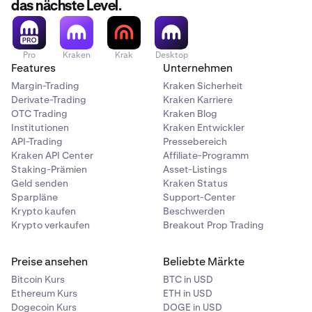
das nächste Level.
Pro
Kraken
Krak
Desktop
Features
Unternehmen
Margin-Trading
Kraken Sicherheit
Derivate-Trading
Kraken Karriere
OTC Trading
Kraken Blog
Institutionen
Kraken Entwickler
API-Trading
Pressebereich
Kraken API Center
Affiliate-Programm
Staking-Prämien
Asset-Listings
Geld senden
Kraken Status
Sparpläne
Support-Center
Krypto kaufen
Beschwerden
Krypto verkaufen
Breakout Prop Trading
Preise ansehen
Beliebte Märkte
Bitcoin Kurs
BTC in USD
Ethereum Kurs
ETH in USD
Dogecoin Kurs
DOGE in USD