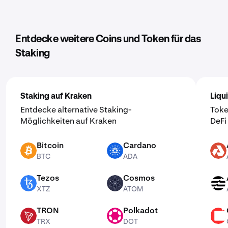
Entdecke weitere Coins und Token für das
Staking
Staking auf Kraken
Liqu
Entdecke alternative Staking-
Toke
Möglichkeiten auf Kraken
DeFi
Bitcoin
Cardano
BTC
ADA
AKT
BTC
ADA
Tezos
Cosmos
XTZ
ATOM
APT
XTZ
ATOM
TRON
Polkadot
TRX
DOT
CSPR
TRX
DOT