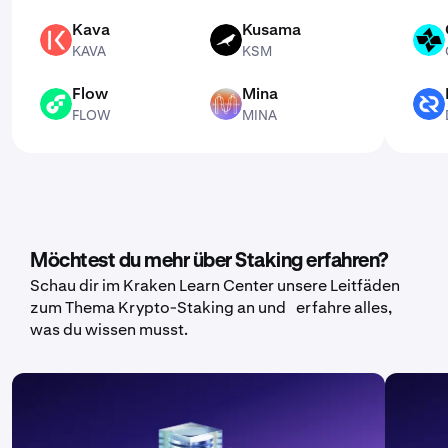
Kava
Kusama
KAVA
KSM
CTSI
KAVA
KSM
Flow
Mina
FLOW
MINA
DCR
FLOW
MINA
Möchtest du mehr über Staking erfahren?
Schau dir im Kraken Learn Center unsere Leitfäden
zum Thema Krypto-Staking an und erfahre alles,
was du wissen musst.