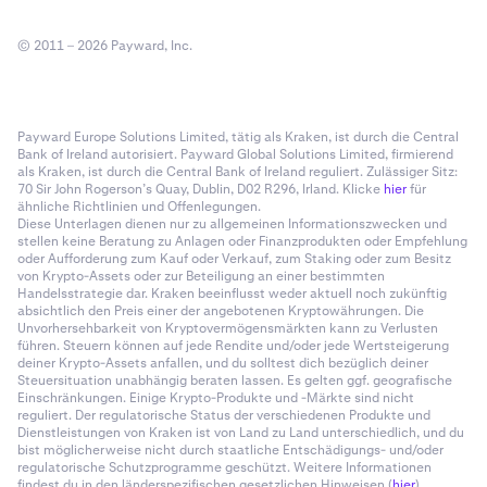
© 2011 – 2026 Payward, Inc.
Payward Europe Solutions Limited, tätig als Kraken, ist durch die Central
Bank of Ireland autorisiert. Payward Global Solutions Limited, firmierend
als Kraken, ist durch die Central Bank of Ireland reguliert. Zulässiger Sitz:
70 Sir John Rogerson’s Quay, Dublin, D02 R296, Irland. Klicke
hier
für
ähnliche Richtlinien und Offenlegungen.
Diese Unterlagen dienen nur zu allgemeinen Informationszwecken und
stellen keine Beratung zu Anlagen oder Finanzprodukten oder Empfehlung
oder Aufforderung zum Kauf oder Verkauf, zum Staking oder zum Besitz
von Krypto-Assets oder zur Beteiligung an einer bestimmten
Handelsstrategie dar. Kraken beeinflusst weder aktuell noch zukünftig
absichtlich den Preis einer der angebotenen Kryptowährungen. Die
Unvorhersehbarkeit von Kryptovermögensmärkten kann zu Verlusten
führen. Steuern können auf jede Rendite und/oder jede Wertsteigerung
deiner Krypto-Assets anfallen, und du solltest dich bezüglich deiner
Steuersituation unabhängig beraten lassen. Es gelten ggf. geografische
Einschränkungen. Einige Krypto-Produkte und -Märkte sind nicht
reguliert. Der regulatorische Status der verschiedenen Produkte und
Dienstleistungen von Kraken ist von Land zu Land unterschiedlich, und du
bist möglicherweise nicht durch staatliche Entschädigungs- und/oder
regulatorische Schutzprogramme geschützt. Weitere Informationen
findest du in den länderspezifischen gesetzlichen Hinweisen (
hier
).