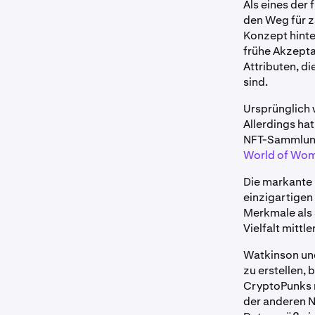
Als eines der
den Weg für 
Konzept hint
frühe Akzept
Attributen, di
sind.
Ursprünglich 
Allerdings hat
NFT-Sammlunge
World of Wo
Die markante 
einzigartigen
Merkmale als a
Vielfalt mittl
Watkinson und
zu erstellen,
CryptoPunks 
der anderen N