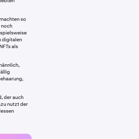
rlebten
 machten so
s noch
ispielsweise
 digitalen
NFTs als
männlich,
ällig
behaarung,
, der auch
zu nutzt der
dessen