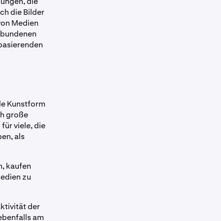
ungen, die
ch die Bilder
von Medien
erbundenen
 basierenden
ale Kunstform
ch große
ür viele, die
en, als
n, kaufen
Medien zu
ktivität der
ebenfalls am