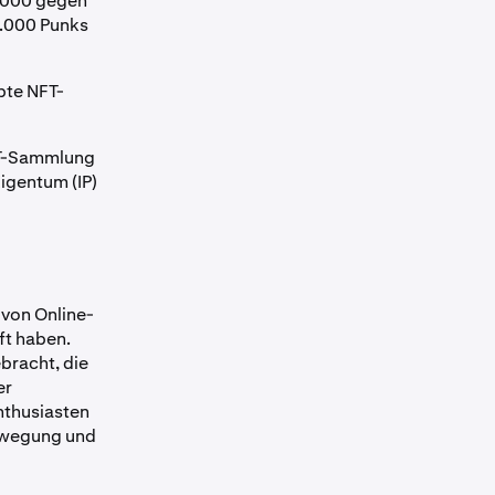
9.000 gegen
1.000 Punks
bte NFT-
FT-Sammlung
Eigentum (IP)
von Online-
ft haben.
bracht, die
er
nthusiasten
ewegung und