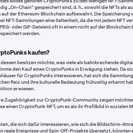
edes Bildes gehören CryptoPunks zu den wenigen NFT-Samml
dig „On-Chain“ gespeichert sind, d. h., sowohl die NFTs als au
n auf der Ethereum-Blockchain aufbewahrt. Die Speicherung 
bei NFT-Sammlungen eine Seltenheit, da die mit jedem NFT v
 JPEG- oder GIF-Dateien) oft in einem nicht auf der Blockchain
espeichert werden.
ptoPunks kaufen?
 dessen besitzen möchte, was viele als bahnbrechende digit
önnte den Kauf eines CryptoPunks in Erwägung ziehen. Da si
häuser für CryptoPunks interessieren, hat sich die Sammlung f
chen Reiz und ihre kulturelle Bedeutung frühzeitig erkannt hab
stition erwiesen.
ihre Zugehörigkeit zur CryptoPunk-Community zeigen möchte
e einen CryptoPunk-NFT, um es als ihr Profilbild in sozialen 
en, die sich dafür interessieren, wie sich die Bildschirm-Attra
n reale Ereignisse und Spin-Off-Projekte übersetzt, könnten 