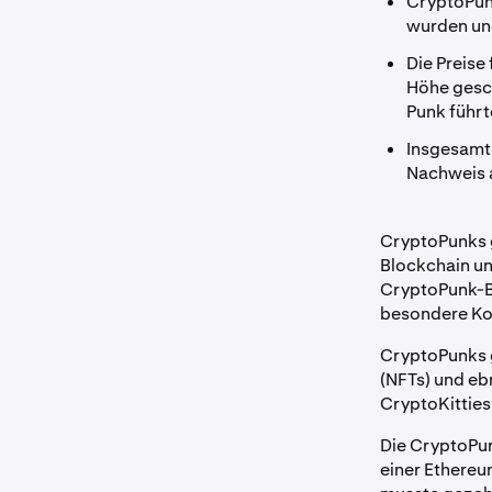
CryptoPunk
wurden un
Die Preise
Höhe gesch
Punk führt
Insgesamt 
Nachweis 
CryptoPunks g
Blockchain un
CryptoPunk-Bil
besondere Ko
CryptoPunks g
(NFTs) und eb
CryptoKitties
Die CryptoPun
einer Ethereu