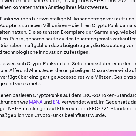
t werden. Vier Jahre später, im Zuge des NFT-Booms 2021, e
einen kometenhaften Anstieg ihres Marktwertes.
Punks wurden für zweistellige Millionenbeträge verkauft und
Adopters zu neuen Millionären – die ihren CryptoPunk damal
alten hatten. Die seltensten Exemplare der Sammlung, wie be
lien-Punks, gehören heute zu den teuersten jemals verkauften
Sie haben maßgeblich dazu beigetragen, die Bedeutung von 
 technologische Innovation zu festigen.
 lassen sich CryptoPunks in fünf Seltenheitsstufen einteilen: 
ie, Affe und Alien. Jeder dieser pixeligen Charaktere wird zuf
 verfügt über einzigartige Accessoires wie Mützen, Gesichts
nge und vieles mehr.
sehen basieren CryptoPunks auf dem ERC-20 Token-Standard
ährungen wie
MANA
und
ENJ
verwendet wird. Im Gegensatz da
tiger NFT-Sammlungen auf Ethereum den ERC-721 Standard, 
maßgeblich von CryptoPunks beeinflusst wurde.