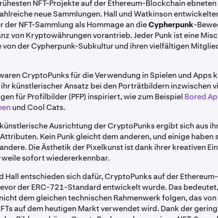
 frühesten NFT-Projekte auf der Ethereum-Blockchain ebnete
zahlreiche neue Sammlungen.
Hall und Watkinson entwickelte
er der NFT-Sammlung als Hommage an die
Cypherpunk
-Beweg
anz von Kryptowährungen vorantrieb.
Jeder Punk ist eine Mis
e
von der Cypherpunk-Subkultur und ihren vielfältigen Mitglied
waren CryptoPunks für die Verwendung in Spielen und Apps k
 ihr künstlerischer Ansatz bei den Porträtbildern inzwischen v
n für Profilbilder (PFP) inspiriert, wie zum Beispiel
Bored Ap
men
und Cool Cats.
künstlerische Ausrichtung der CryptoPunks ergibt sich aus ih
 Attributen. Kein Punk gleicht dem anderen, und einige haben 
ndere. Die Ästhetik der Pixelkunst ist dank ihrer kreativen Ei
erweile sofort wiedererkennbar.
 Hall entschieden sich dafür, CryptoPunks auf der Ethereum
 bevor der ERC-721-Standard entwickelt wurde. Das bedeutet
nicht dem gleichen technischen Rahmenwerk folgen, das von 
FTs auf dem heutigen Markt verwendet wird. Dank der gerin