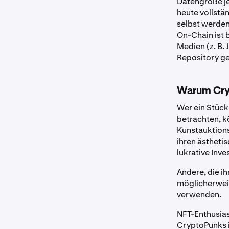
Datengröße j
heute vollstän
selbst werde
On-Chain ist 
Medien (z. B.
Repository g
Warum Cry
Wer ein Stück
betrachten, k
Kunstauktions
ihren ästhetis
lukrative Inve
Andere, die 
möglicherweis
verwenden.
NFT-Enthusiast
CryptoPunks i