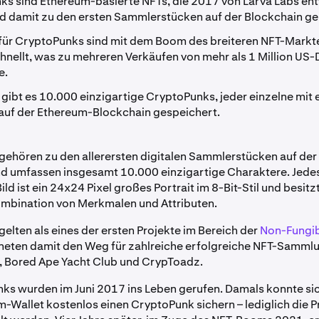
s sind Ethereum-basierte NFTs, die 2017 von Larva Labs ent
d damit zu den ersten Sammlerstücken auf der Blockchain ge
 für CryptoPunks sind mit dem Boom des breiteren NFT-Markte
nellt, was zu mehreren Verkäufen von mehr als 1 Million US-D
e.
gibt es 10.000 einzigartige CryptoPunks, jeder einzelne mit
auf der Ethereum-Blockchain gespeichert.
ehören zu den allerersten digitalen Sammlerstücken auf der
d umfassen insgesamt 10.000 einzigartige Charaktere. Jedes
d ist ein 24x24 Pixel großes Portrait im 8-Bit-Stil und besitz
mbination von Merkmalen und Attributen.
elten als eines der ersten Projekte im Bereich der
Non-Fungib
neten damit den Weg für zahlreiche erfolgreiche NFT-Samml
, Bored Ape Yacht Club und CrypToadz.
ks wurden im Juni 2017 ins Leben gerufen. Damals konnte sic
m-Wallet kostenlos einen CryptoPunk sichern – lediglich die