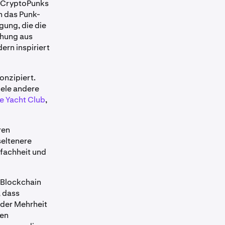
n CryptoPunks
n das Punk-
ung, die die
chung aus
ern inspiriert
onzipiert.
iele andere
e Yacht Club
,
ren
seltenere
nfachheit und
-Blockchain
, dass
der Mehrheit
gen