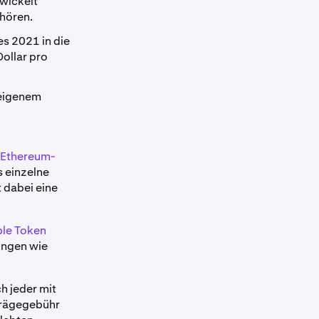
wickelt
hören.
s 2021 in die
ollar pro
 eigenem
Ethereum-
 einzelne
t dabei eine
le Token
ungen wie
h jeder mit
 Prägegebühr