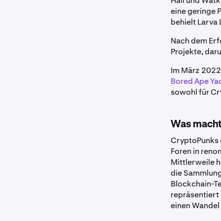
Hall und Wat
eine geringe 
behielt Larva 
Nach dem Erfo
Projekte, da
Im März 2022
Bored Ape Ya
sowohl für Cr
Was macht 
CryptoPunks g
Foren in reno
Mittlerweile 
die Sammlung 
Blockchain-Te
repräsentier
einen Wandel