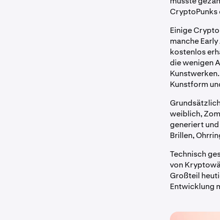
musste gezahl
CryptoPunks 
Einige Crypto
manche Early 
kostenlos erh
die wenigen A
Kunstwerken. 
Kunstform und
Grundsätzlich
weiblich, Zomb
generiert und
Brillen, Ohrri
Technisch ge
von Kryptow
Großteil heu
Entwicklung 