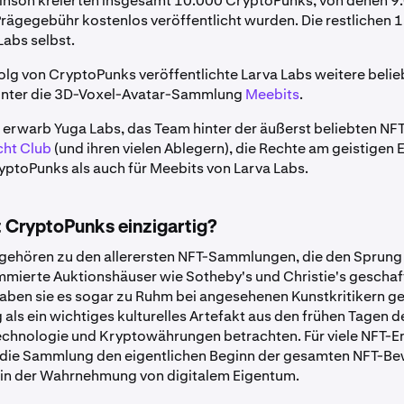
kinson kreierten insgesamt 10.000 CryptoPunks, von denen 
Prägegebühr kostenlos veröffentlicht wurden. Die restlichen 
Labs selbst.
lg von CryptoPunks veröffentlichte Larva Labs weitere belie
runter die 3D-Voxel-Avatar-Sammlung
Meebits
.
 erwarb Yuga Labs, das Team hinter der äußerst beliebten N
cht Club
(und ihren vielen Ablegern), die Rechte am geistigen 
yptoPunks als auch für Meebits von Larva Labs.
CryptoPunks einzigartig?
ehören zu den allerersten NFT-Sammlungen, die den Sprung 
mmierte Auktionshäuser wie Sotheby's und Christie's geschaf
haben sie es sogar zu Ruhm bei angesehenen Kunstkritikern ge
als ein wichtiges kulturelles Artefakt aus den frühen Tagen d
chnologie und Kryptowährungen betrachten. Für viele NFT-E
t die Sammlung den eigentlichen Beginn der gesamten NFT-B
 in der Wahrnehmung von digitalem Eigentum.