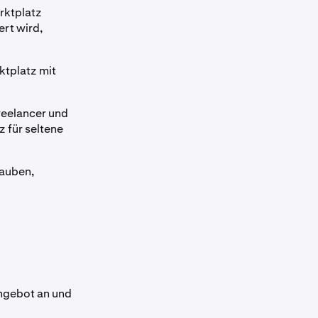
arktplatz
rt wird,
rktplatz mit
Freelancer und
z für seltene
lauben,
ngebot an und