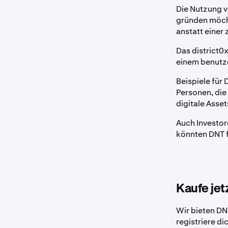
Die Nutzung v
gründen möch
anstatt einer 
Das district0x
einem benutz
Beispiele für 
Personen, die
digitale Asse
Auch Investor
könnten DNT f
Kaufe je
Wir bieten DN
registriere di