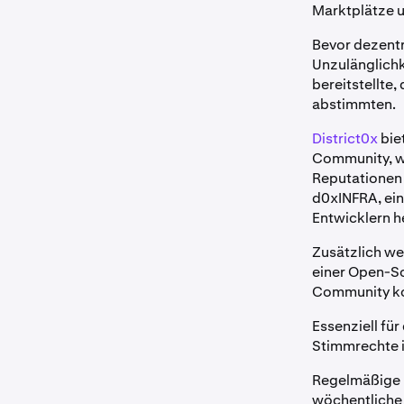
Marktplätze u
Bevor dezent
Unzulänglichk
bereitstellte
abstimmten.
District0x
bie
Community, wi
Reputationen 
d0xINFRA, e
Entwicklern he
Zusätzlich we
einer Open-So
Community kon
Essenziell für
Stimmrechte in
Regelmäßige 
wöchentliche 