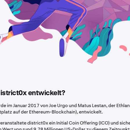
istrict0x entwickelt?
rde im Januar 2017 von Joe Urgo und Matus Lestan, der Ethla
tplatz auf der Ethereum-Blockchain), entwickelt.
eranstaltete district0x ein Initial Coin Offering (ICO) und sich
 Wert von rund 9,78 Millionen US-Dollar zu diesem Zeitpunkt