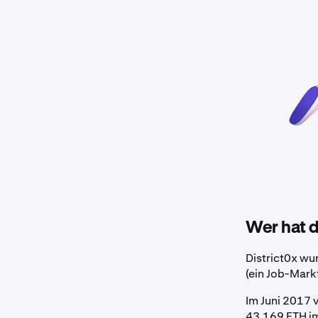
Wer hat d
District0x wu
(ein Job-Mark
Im Juni 2017 v
43.169 ETH im