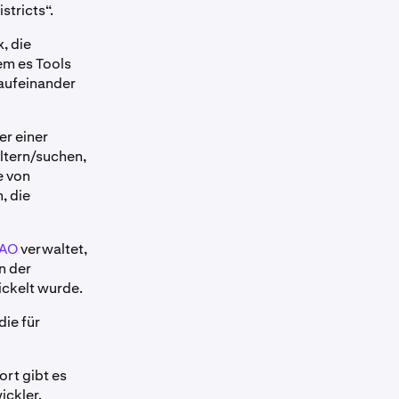
tricts“.
, die
em es Tools
 aufeinander
er einer
iltern/suchen,
e von
, die
.
DAO
verwaltet,
n der
ickelt wurde.
 die für
Dort gibt es
ickler.