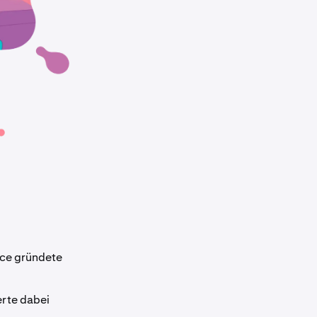
nce gründete
erte dabei
.