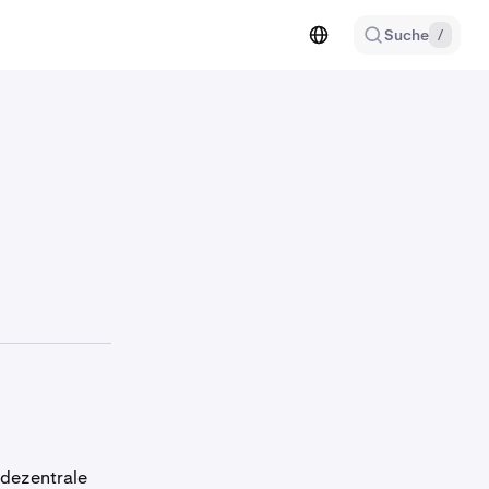
Suche
/
 dezentrale