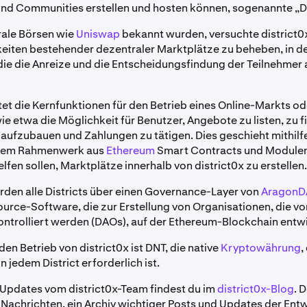
nd Communities erstellen und hosten können, sogenannte „Dis
rale Börsen wie
Uniswap
bekannt wurden, versuchte district0x
eiten bestehender dezentraler Marktplätze zu beheben, in d
, die die Anreize und die Entscheidungsfindung der Teilnehmer
tet die Kernfunktionen für den Betrieb eines Online-Markts od
e etwa die Möglichkeit für Benutzer, Angebote zu listen, zu f
aufzubauen und Zahlungen zu tätigen. Dies geschieht mithilf
inem Rahmenwerk aus
Ethereum
Smart Contracts und Modulen
lfen sollen, Marktplätze innerhalb von district0x zu erstellen
rden alle Districts über einen Governance-Layer von
Aragon
urce-Software, die zur Erstellung von Organisationen, die vo
trolliert werden (DAOs), auf der Ethereum-Blockchain entw
 den Betrieb von district0x ist DNT, die native
Kryptowährung
,
 jedem District erforderlich ist.
Updates vom district0x-Team findest du im
district0x-Blog
. 
Nachrichten, ein Archiv wichtiger Posts und Updates der Entw