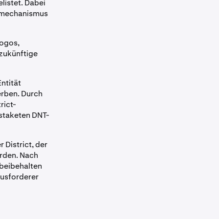
elistet. Dabei
ahlmechanismus
Logos,
zukünftige
ntität
erben. Durch
rict-
staketen DNT-
 District, der
erden. Nach
 beibehalten
ausforderer