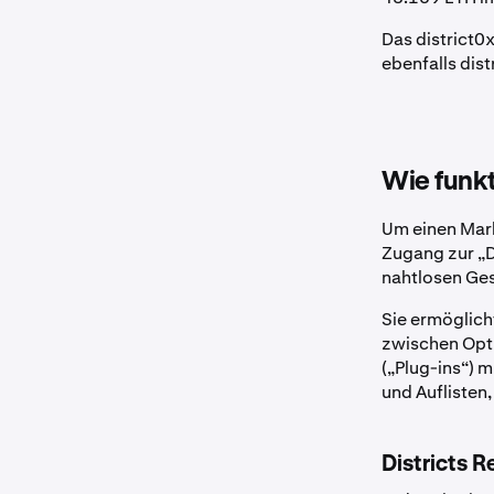
Das district0
ebenfalls dist
Wie funkt
Um einen Mark
Zugang zur „D
nahtlosen Gest
Sie ermöglich
zwischen Opti
(„Plug-ins“) m
und Aufliste
Districts R