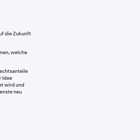
uf die Zukunft
mmen, welche
echtsanteile
r Idee
et wird und
ienste neu