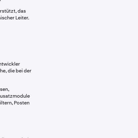
rstützt, das
ischer Leiter.
ntwickler
e, die bei der
sen,
 Zusatzmodule
iltern, Posten