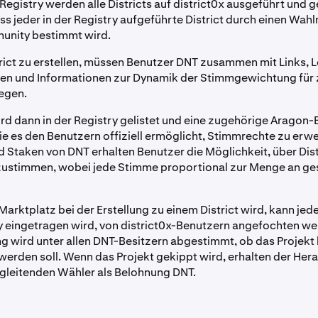
t Registry werden alle Districts auf district0x ausgeführt und g
dass jeder in der Registry aufgeführte District durch einen W
unity bestimmt wird.
rict zu erstellen, müssen Benutzer DNT zusammen mit Links, 
en und Informationen zur Dynamik der Stimmgewichtung für 
legen.
ird dann in der Registry gelistet und eine zugehörige Aragon-E
ie es den Benutzern offiziell ermöglicht, Stimmrechte zu erw
d Staken von DNT erhalten Benutzer die Möglichkeit, über Dist
ustimmen, wobei jede Stimme proportional zur Menge an ge
rktplatz bei der Erstellung zu einem District wird, kann jeder
ry eingetragen wird, von district0x-Benutzern angefochten w
g wird unter allen DNT-Besitzern abgestimmt, ob das Projekt
werden soll. Wenn das Projekt gekippt wird, erhalten der Her
egleitenden Wähler als Belohnung DNT.