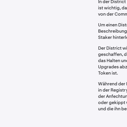
In der Distric
ist wichtig, 
von der Comm
Um einen Dist
Beschreibung
Staker hinter
Der District w
geschaffen, d
das Halten un
Upgrades abz
Token ist.
Während der Ma
in der Regist
der Anfechtun
oder gekippt 
und die ihn b