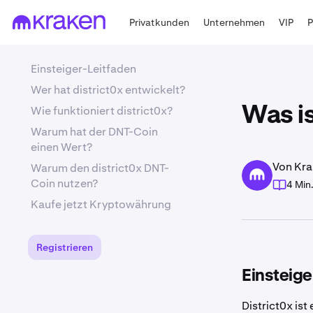
Privatkunden
Unternehmen
VIP
Einsteiger-Leitfaden
Wer hat district0x entwickelt?
Wie funktioniert district0x?
Was is
Warum hat der DNT-Coin
einen Wert?
Von Kra
Warum den district0x DNT-
Coin nutzen?
4 Min
Kaufe jetzt Kryptowährung
Registrieren
Einsteige
District0x is