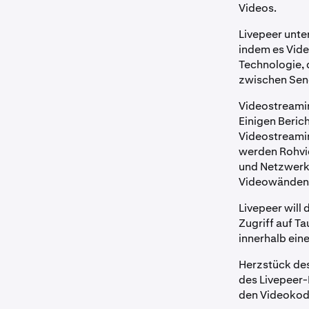
Videos.
Livepeer unte
indem es Video
Technologie, 
zwischen Send
Videostreamin
Einigen Beric
Videostreamin
werden Rohvid
und Netzwerke
Videowänden
Livepeer will
Zugriff auf T
innerhalb eine
Herzstück des
des Livepeer-
den Videokod