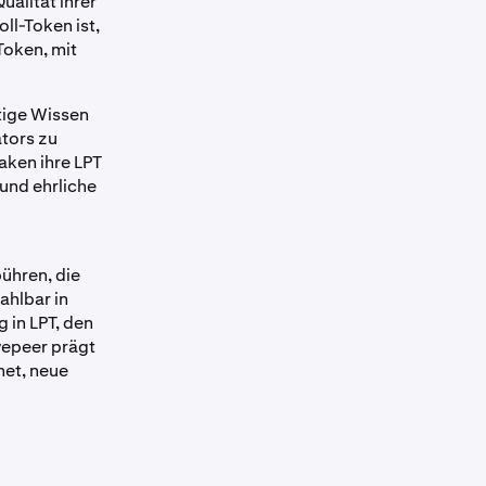
Qualität ihrer
ll-Token ist,
Token, mit
ötige Wissen
ators zu
aken ihre LPT
 und ehrliche
ühren, die
ahlbar in
g in LPT, den
vepeer prägt
net, neue