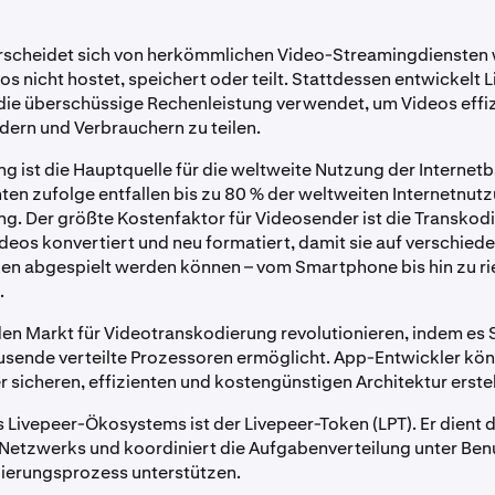
rscheidet sich von herkömmlichen Video-Streamingdiensten 
s nicht hostet, speichert oder teilt. Stattdessen entwickelt 
die überschüssige Rechenleistung verwendet, um Videos effi
ern und Verbrauchern zu teilen.
g ist die Hauptquelle für die weltweite Nutzung der Internet
hten zufolge entfallen bis zu 80 % der weltweiten Internetnut
g. Der größte Kostenfaktor für Videosender ist die Transkod
eos konvertiert und neu formatiert, damit sie auf verschied
n abgespielt werden können – vom Smartphone bis hin zu ri
.
 den Markt für Videotranskodierung revolutionieren, indem es
ausende verteilte Prozessoren ermöglicht. App-Entwickler kö
r sicheren, effizienten und kostengünstigen Architektur erste
 Livepeer-Ökosystems ist der Livepeer-Token (LPT). Er dient 
Netzwerks und koordiniert die Aufgabenverteilung unter Benu
ierungsprozess unterstützen.