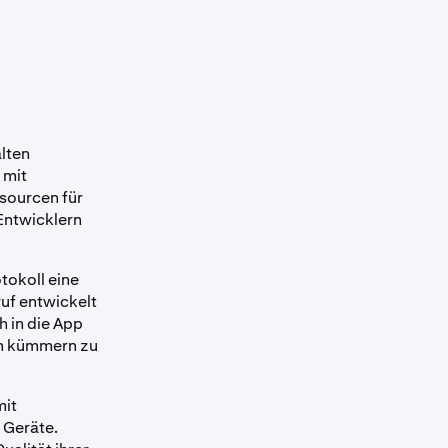
alten
 mit
sourcen für
Entwicklern
tokoll eine
uf entwickelt
h in die App
en kümmern zu
mit
 Geräte.