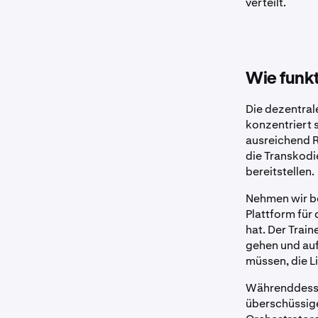
verteilt.
Wie funkt
Die dezentrale
konzentriert 
ausreichend R
die Transkodi
bereitstellen.
Nehmen wir be
Plattform für
hat. Der Trai
gehen und auf
müssen, die Li
Währenddessen
überschüssige