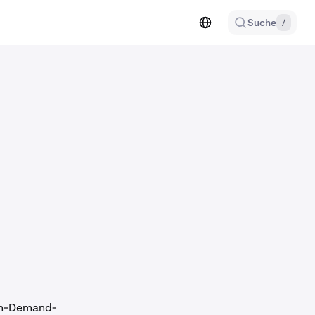
Suche
/
 On-Demand-