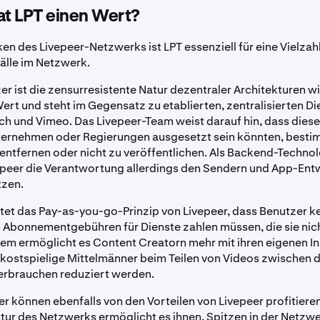
t LPT einen Wert?
ken des Livepeer-Netzwerks ist LPT essenziell für eine Vielzah
lle im Netzwerk.
er ist die zensurresistente Natur dezentraler Architekturen w
rt und steht im Gegensatz zu etablierten, zentralisierten Di
ch und Vimeo. Das Livepeer-Team weist darauf hin, dass dies
ternehmen oder Regierungen ausgesetzt sein könnten, besti
 entfernen oder nicht zu veröffentlichen. Als Backend-Techno
epeer die Verantwortung allerdings den Sendern und App-Entw
tzen.
t das Pay-as-you-go-Prinzip von Livepeer, dass Benutzer k
Abonnementgebühren für Dienste zahlen müssen, die sie nich
em ermöglicht es Content Creatorn mehr mit ihren eigenen In
 kostspielige Mittelmänner beim Teilen von Videos zwischen 
erbrauchen reduziert werden.
r können ebenfalls von den Vorteilen von Livepeer profitieren
tur des Netzwerks ermöglicht es ihnen, Spitzen in der Netzw