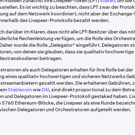
n müssen zunächst ihre Livepeer-Token (LPT)
staken
, um die 
ustellen. Es ist wichtig zu beachten, dass LPT zwar der Protoko
ilung auf dem Netzwerk koordiniert, nicht aber der Exchange-
nnerhalb des Livepeer-Protokolls bezahlt werden.
ich darüber im Klaren, dass nicht alle LPT-Besitzer über das n
rderliche Rechenleistung verfügen, um die Rolle des Orchestr
aher wurde die Rolle „Delegator“ eingeführt. Delegatoren st
toren, von denen sie glauben, dass sie qualitativ hochwertige
deotranskodieren beitragen.
tratoren als auch Delegatoren erhalten für ihre Rolle bei der
g eines qualitativ hochwertigen und sicheren Netzwerks Geb
streamanbietern gezahlt werden. Die erhaltenen Gebühren, z
nem
Stablecoin
wie
DAI
, sind direkt proportional zu dem Betra
n und Delegatoren im Livepeer-Protokoll gestaked haben. Li
 5760 Ethereum-Blöcke, die Livepeer als eine Runde bezeich
wischen Delegatoren und Orchestratoren aufgeteilt werden.