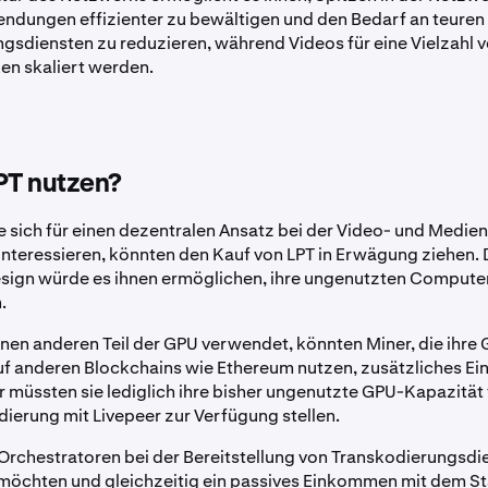
endungen effizienter zu bewältigen und den Bedarf an teuren
gsdiensten zu reduzieren, während Videos für eine Vielzahl 
n skaliert werden.
T nutzen?
ie sich für einen dezentralen Ansatz bei der Video- und Medien
interessieren, könnten den Kauf von LPT in Erwägung ziehen.
esign würde es ihnen ermöglichen, ihre ungenutzten Comput
.
inen anderen Teil der GPU verwendet, könnten Miner, die ihre 
uf anderen Blockchains wie Ethereum nutzen, zusätzliches 
r müssten sie lediglich ihre bisher ungenutzte GPU-Kapazität 
ierung mit Livepeer zur Verfügung stellen.
 Orchestratoren bei der Bereitstellung von Transkodierungsdi
möchten und gleichzeitig ein passives Einkommen mit dem St