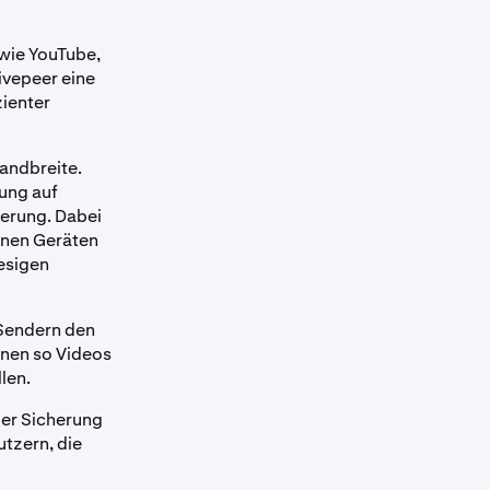
wie YouTube,
Livepeer eine
zienter
bandbreite.
zung auf
ierung. Dabei
enen Geräten
esigen
 Sendern den
nnen so Videos
llen.
der Sicherung
tzern, die