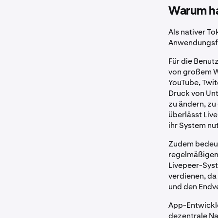
Warum ha
Als nativer To
Anwendungsfä
Für die Benutz
von großem We
YouTube, Twit
Druck von Un
zu ändern, zu
überlässt Liv
ihr System nu
Zudem bedeute
regelmäßigen 
Livepeer-Syst
verdienen, da
und den Endv
App-Entwickle
dezentrale Na