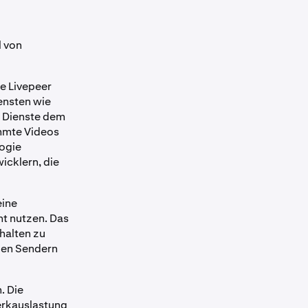
l von
ie Livepeer
ensten wie
e Dienste dem
mmte Videos
logie
icklern, die
eine
t nutzen. Das
halten zu
den Sendern
. Die
erkauslastung