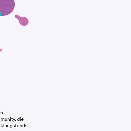
en
munity, die
icklungsfonds