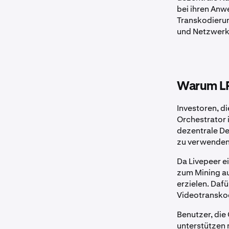
bei ihren Anw
Transkodierun
und Netzwerke
Warum LP
Investoren, d
Orchestrator 
dezentrale D
zu verwenden
Da Livepeer e
zum Mining a
erzielen. Dafü
Videotranskod
Benutzer, die
unterstützen 