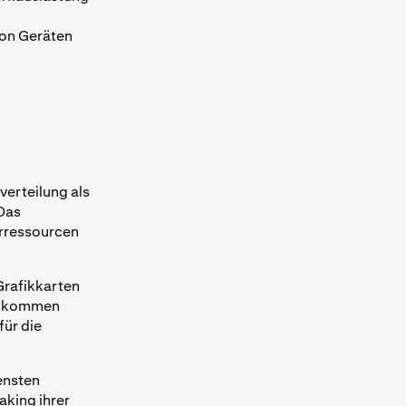
von Geräten
verteilung als
 Das
erressourcen
Grafikkarten
Einkommen
für die
ensten
aking ihrer