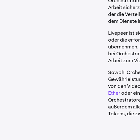
Orchestratore
Arbeit sicherz
der die Verte
dem Dienste i
Livepeer ist s
oder die erfo
übernehmen. D
bei Orchestra
Arbeit zum Vi
Sowohl Orches
Gewährleistun
von den Video
Ether
oder ei
Orchestratore
außerdem alle
Tokens, die z