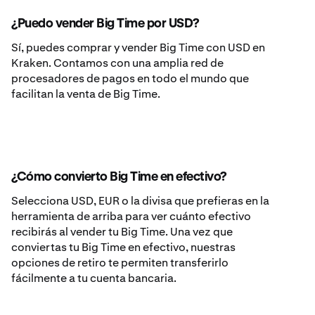
¿Puedo vender Big Time por USD?
Sí, puedes comprar y vender Big Time con USD en
Kraken. Contamos con una amplia red de
procesadores de pagos en todo el mundo que
facilitan la venta de Big Time.
¿Cómo convierto Big Time en efectivo?
Selecciona USD, EUR o la divisa que prefieras en la
herramienta de arriba para ver cuánto efectivo
recibirás al vender tu Big Time. Una vez que
conviertas tu Big Time en efectivo, nuestras
opciones de retiro te permiten transferirlo
fácilmente a tu cuenta bancaria.