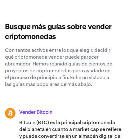
completar las transacciones y gestionar sus monederos
objetivos financieros personales, tu tolerancia al riesgo
comisiones competitivas, diversas opciones de pago,
digitales.
y las condiciones del mercado. Considere factores
sólidas medidas de seguridad y un equipo de atención al
como las tendencias de precios, su cronología de
cliente disponible 24/7 listo para resolver cualquier
inversión e las posibles implicaciones fiscales. Puede
duda que tengas sobre la venta de Big Time.
Busque más guías sobre vender
que le interese consultar a un asesor financiero y realizar
análisis exhaustivos antes de tomar cualquier decisión.
criptomonedas
Con tantos activos entre los que elegir, decidir
qué criptomoneda vender puede parecer
abrumador. Hemos reunido guías de cientos de
proyectos de criptomonedas para ayudarle en
el proceso de principio a fin. Eche un vistazo a
las guías más populares de más abajo.
Vender Bitcoin
BTC
Bitcoin (BTC) es la principal criptomoneda
del planeta en cuanto a market cap se refiere
y puede convertirse en un almacén digital de