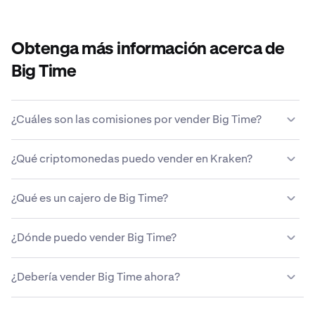
Obtenga más información acerca de
Big Time
¿Cuáles son las comisiones por vender Big Time?
Kraken ofrece una estructura de tarifas competitiva en
¿Qué criptomonedas puedo vender en Kraken?
función del tamaño de la transacción, el tipo de activo, el
método de pago y las condiciones de mercado.
Kraken te permite comprar y vender más de 200
Descubre la estructura de comisiones de Kraken
.
¿Qué es un cajero de Big Time?
criptomonedas sin complicaciones, incluida Big Time.
Un cajero de Big Time, o cajero automático de
¿Dónde puedo vender Big Time?
criptomonedas, es un quiosco de autoservicio que
permite a los usuarios comprar o vender Big Time y, en
Aunque puedes usar varios métodos distintos para
ocasiones, otras criptomonedas con dinero en efectivo
¿Debería vender Big Time ahora?
vender tus Big Time, la mayoría de la gente considera
o tarjetas de crédito o débito. Los usuarios pueden
que las plataformas cripto como Kraken son las
interactuar con la interfaz táctil del cajero para
Decidir cuándo vender Big Time depende de tus
opciones más seguras y sencillas. Kraken ofrece