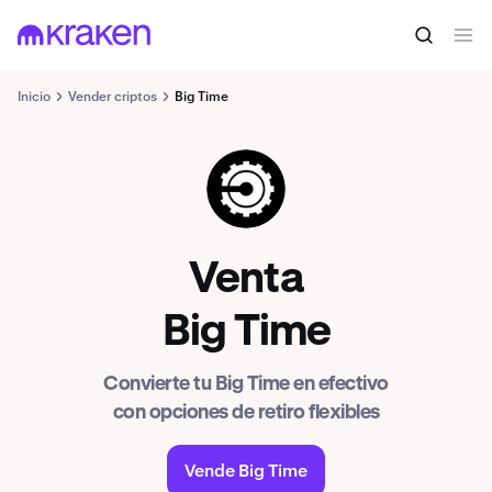
Inicio
Vender criptos
Big Time
BIGTIME
Venta
Big Time
Convierte tu Big Time en efectivo
con opciones de retiro flexibles
Vende Big Time