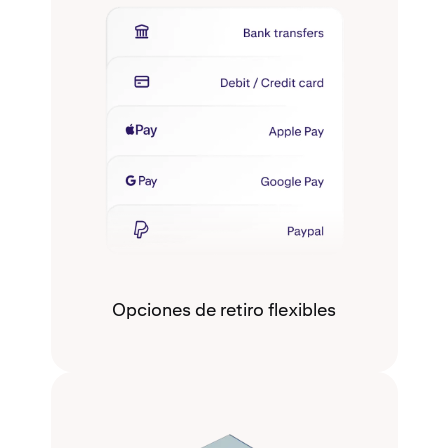
Opciones de retiro flexibles