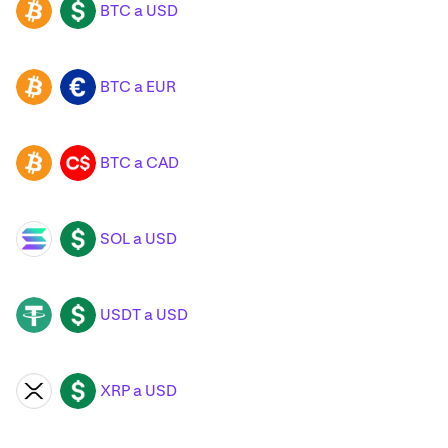
BTC a USD
BTC
USD
BTC a EUR
BTC
EUR
BTC a CAD
BTC
CAD
SOL a USD
SOL
USD
USDT a USD
USDT
USD
XRP a USD
XRP
USD