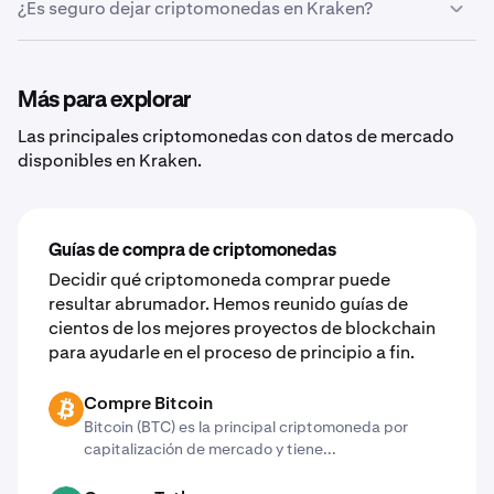
criptomonedas.
¿Es seguro dejar criptomonedas en Kraken?
Kraken te permite retirar con facilidad tus
criptomonedas a cualquier monedero frío o caliente que
Hacemos todo lo posible para proteger las
sea compatible con ellas. Solo tienes que introducir la
criptomonedas que has decidido dejar en Kraken y para
dirección del monedero externo y tus criptomonedas
ponerlas a tu disposición. Aunque creemos que el lugar
Más para explorar
estarán allí unos instantes más tarde.
más seguro para tus criptos es tu propio monedero de
Las principales criptomonedas con datos de mercado
criptomonedas, nos esforzamos para ser lo más
disponibles en Kraken.
transparentes y seguros posibles cuando nos confías
tus activos digitales. Obtén más información sobre
nuestros
estándares de seguridad reconocidos en todo
el mundo
.
Guías de compra de criptomonedas
Decidir qué criptomoneda comprar puede
resultar abrumador. Hemos reunido guías de
cientos de los mejores proyectos de blockchain
para ayudarle en el proceso de principio a fin.
Compre Bitcoin
BTC
Bitcoin (BTC) es la principal criptomoneda por
capitalización de mercado y tiene...