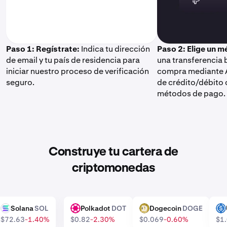
Paso 1: Regístrate:
Indica tu dirección
Paso 2: Elige un 
de email y tu país de residencia para
una transferencia 
iniciar nuestro proceso de verificación
compra mediante A
seguro.
de crédito/débito 
métodos de pago.
Construye tu cartera de
criptomonedas
Solana
SOL
Polkadot
DOT
Dogecoin
DOGE
SOL
DOT
DOGE
US
$72.63
-1.40%
$0.82
-2.30%
$0.069
-0.60%
$