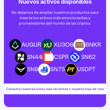
Nuevos activos disponibles
No dejamos de ampliar nuestros productos para
traerte los activos más emocionantes y
prometedores del mundo de las criptos.
AUGUR
XU3O8
BNKR
AUGUR
XU3O8
BNKR
SN44
CSPR
SN62
SN44
CSPR
SN62
SN8
SN75
USDPT
SN8
SN75
USDPT
Consulta nuestras listas más recientes y nuestra hoja de ruta