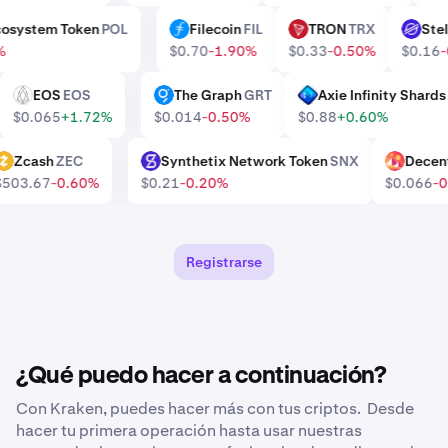
 Ecosystem Token
POL
Filecoin
FIL
TRON
TRX
St
FIL
TRX
XLM
10%
$0.70
-1.90%
$0.33
-0.50%
$0.1
EOS
EOS
The Graph
GRT
Axie Infinity Shar
EOS
GRT
AXS
$0.065
+1.72%
$0.014
-0.50%
$0.88
+0.60%
Zcash
ZEC
Synthetix Network Token
SNX
Dece
ZEC
SNX
MANA
$503.67
-0.60%
$0.21
-0.20%
$0.066
Registrarse
¿Qué puedo hacer a continuación?
Con Kraken, puedes hacer más con tus criptos. Desde
hacer tu primera operación hasta usar nuestras