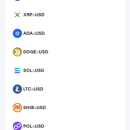
XRP
a
USD
XRP
ADA
a
USD
ADA
DOGE
a
USD
DOGE
SOL
a
USD
SOL
LTC
a
USD
LTC
SHIB
a
USD
SHIB
POL
a
USD
POL