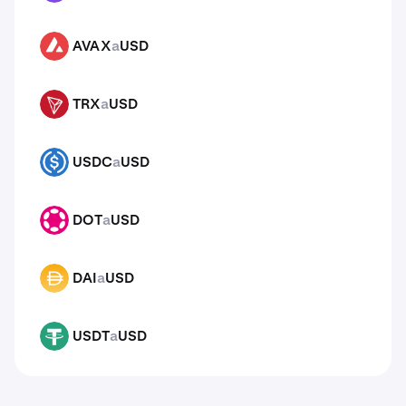
AVAX
a
USD
AVAX
TRX
a
USD
TRX
USDC
a
USD
USDC
DOT
a
USD
DOT
DAI
a
USD
DAI
USDT
a
USD
USDT