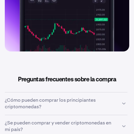
Preguntas frecuentes sobre la compra
¿Cómo pueden comprar los principiantes
criptomonedas?
Aunque Kraken facilita que cualquiera pueda comprar
¿Se pueden comprar y vender criptomonedas en
criptomonedas, los principiantes deberían primero
mi país?
investigar por su cuenta (y quizá buscar asesoramiento