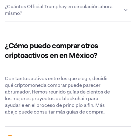
Hacemos todo lo posible para proteger los Official
entre cientos de criptomonedas de forma rápida y
del monedero externo y sus Official Trump estarán allí
¿Cuántos Official Trumphay en circulación ahora
Trump que has decidido dejar en Kraken y ponerlos a tu
sencilla. Para obtener una lista completa de pares de
unos instantes más tarde.
mismo?
disposición. Aunque creemos que el lugar más seguro
divisas, visita el
Centro de Atención al cliente de Kraken
.
para sus criptomonedas es su propio monedero de
La oferta de Official Trump que circula ahora mismo es
criptomonedas, nos esforzamos para ser lo más
de 248,168,670 TRUMP.
transparentes y seguros posibles cuando nos confía sus
Official Trump. Obtén más información sobre nuestros
¿Cómo puedo comprar otros
estándares de seguridad reconocidos en todo el mundo
.
criptoactivos en en México?
Con tantos activos entre los que elegir, decidir
qué criptomoneda comprar puede parecer
abrumador. Hemos reunido guías de cientos de
los mejores proyectos de blockchain para
ayudarle en el proceso de principio a fin. Más
abajo puede consultar más guías de compra.