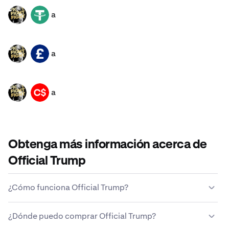
a
TRUMP
USDT
a
TRUMP
GBP
a
TRUMP
CAD
Obtenga más información acerca de
Official Trump
¿Cómo funciona Official Trump?
A diferencia de las monedas tradicionales, Official
¿Dónde puedo comprar Official Trump?
Trump no la emite ni la mantiene ninguna entidad