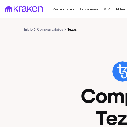
Particulares
Empresas
VIP
Afilia
Inicio
Comprar criptos
Tezos
XTZ
Com
Te