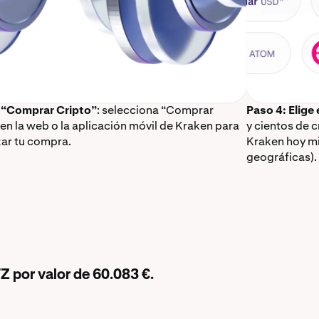
 “Comprar Cripto”
: selecciona “Comprar
Paso 4: Elige
 en la web o la aplicación móvil de Kraken para
y cientos de 
ar tu compra.
Kraken hoy mi
geográficas).
Z por valor de 60.083 €.