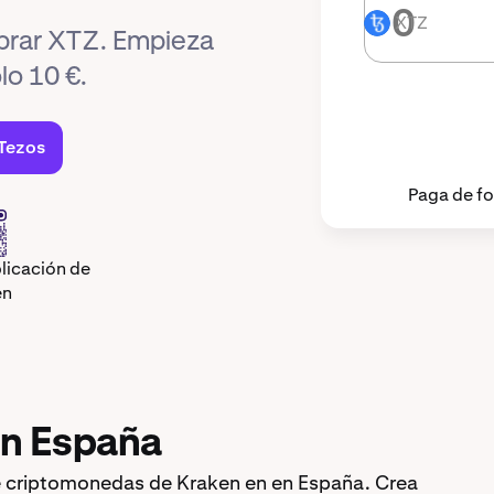
XTZ
XTZ
prar XTZ. Empieza
lo 10 €.
Tezos
Paga de f
licación de
en
en España
 criptomonedas de Kraken en en España. Crea