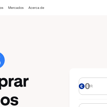
dos
Mercados
Acerca de
prar
EUR
EUR
zos