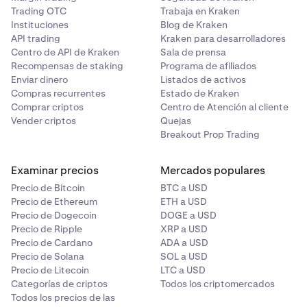
precio deseado.
Trading OTC
Trabaja en Kraken
Riesgos relacionados con el funcionamiento
: Los
Instituciones
Blog de Kraken
problemas técnicos, las caídas de los exchanges y el
API trading
Kraken para desarrolladores
Centro de API de Kraken
Sala de prensa
mal funcionamiento del monedero pueden impedir el
Recompensas de staking
Programa de afiliados
acceso a los fondos.
Enviar dinero
Listados de activos
Riesgos de estafa
: Los proyectos fraudulentos o los
Compras recurrentes
Estado de Kraken
esquemas Ponzi pueden provocar la pérdida total de
Comprar criptos
Centro de Atención al cliente
Vender criptos
Quejas
la inversión.
Breakout Prop Trading
Riesgos tecnológicos
: Los errores o fallos en la
tecnología blockchain podrían afectar
Examinar precios
Mercados populares
negativamente al funcionamiento o al valor de una
Precio de Bitcoin
BTC a USD
criptomoneda.
Precio de Ethereum
ETH a USD
Riesgo de contraparte
: Si un exchange o plataforma
Precio de Dogecoin
DOGE a USD
de criptomonedas entra en bancarrota o es víctima
Precio de Ripple
XRP a USD
Precio de Cardano
ADA a USD
de un ataque informático, es posible que no puedas
Precio de Solana
SOL a USD
acceder a tus fondos.
Precio de Litecoin
LTC a USD
Riesgos relacionados con los contratos
Categorías de criptos
Todos los criptomercados
inteligentes
: Es posible aprovecharse de las
Todos los precios de las