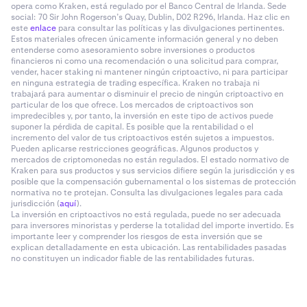
opera como Kraken, está regulado por el Banco Central de Irlanda. Sede
social: 70 Sir John Rogerson’s Quay, Dublin, D02 R296, Irlanda. Haz clic en
este
enlace
para consultar las políticas y las divulgaciones pertinentes.
Estos materiales ofrecen únicamente información general y no deben
entenderse como asesoramiento sobre inversiones o productos
financieros ni como una recomendación o una solicitud para comprar,
vender, hacer staking ni mantener ningún criptoactivo, ni para participar
en ninguna estrategia de trading específica. Kraken no trabaja ni
trabajará para aumentar o disminuir el precio de ningún criptoactivo en
particular de los que ofrece. Los mercados de criptoactivos son
impredecibles y, por tanto, la inversión en este tipo de activos puede
suponer la pérdida de capital. Es posible que la rentabilidad o el
incremento del valor de tus criptoactivos estén sujetos a impuestos.
Pueden aplicarse restricciones geográficas. Algunos productos y
mercados de criptomonedas no están regulados. El estado normativo de
Kraken para sus productos y sus servicios difiere según la jurisdicción y es
posible que la compensación gubernamental o los sistemas de protección
normativa no te protejan. Consulta las divulgaciones legales para cada
jurisdicción (
aquí
).
La inversión en criptoactivos no está regulada, puede no ser adecuada
para inversores minoristas y perderse la totalidad del importe invertido. Es
importante leer y comprender los riesgos de esta inversión que se
explican detalladamente en esta ubicación. Las rentabilidades pasadas
no constituyen un indicador fiable de las rentabilidades futuras.