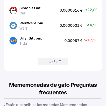
Simon's Cat
22,00 %
0,0000016 €
CAT
CAT
WenWenCoin
4,50 %
0,0000031 €
WEN
WEN
Billy (Bitcoin)
12,10 %
0,00087 €
BILLY
BILLY
1 - 7 of 7
Mememonedas de gato Preguntas
frecuentes
¿Están disponibles las monedas Mememonedas