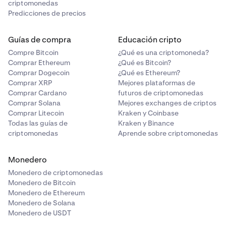
criptomonedas
vulnerabilidades o fallos de los contratos
Predicciones de precios
inteligentes, lo que puede provocar la pérdida de
fondos o el incumplimiento del contrato.
Guías de compra
Educación cripto
Compre Bitcoin
¿Qué es una criptomoneda?
Comprar Ethereum
¿Qué es Bitcoin?
Comprar Dogecoin
¿Qué es Ethereum?
Comprar XRP
Mejores plataformas de
Comprar Cardano
futuros de criptomonedas
Comprar Solana
Mejores exchanges de criptos
Comprar Litecoin
Kraken y Coinbase
Todas las guías de
Kraken y Binance
criptomonedas
Aprende sobre criptomonedas
Monedero
Monedero de criptomonedas
Monedero de Bitcoin
Monedero de Ethereum
Monedero de Solana
Monedero de USDT