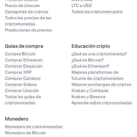
Riesgos relacionados con los contratos
Precio de Litecoin
LTC a USD
inteligentes
: Es posible aprovecharse de las
Categorías de criptos
Todos los criptomercados
vulnerabilidades o fallos de los contratos
Todos los precios de las
criptomonedas
inteligentes, lo que puede provocar la pérdida de
Predicciones de precios
fondos o el incumplimiento del contrato.
Guías de compra
Educación cripto
Compre Bitcoin
¿Qué es una criptomoneda?
Comprar Ethereum
¿Qué es Bitcoin?
Comprar Dogecoin
¿Qué es Ethereum?
Comprar XRP
Mejores plataformas de
Comprar Cardano
futuros de criptomonedas
Comprar Solana
Mejores exchanges de criptos
Comprar Litecoin
Kraken y Coinbase
Todas las guías de
Kraken y Binance
criptomonedas
Aprende sobre criptomonedas
Monedero
Monedero de criptomonedas
Monedero de Bitcoin