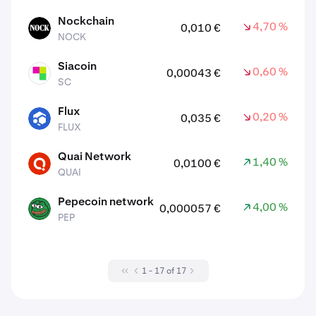
Nockchain
4,70 %
0,010 €
NOCK
NOCK
Siacoin
0,60 %
0,00043 €
SC
SC
Flux
0,20 %
0,035 €
FLUX
FLUX
Quai Network
1,40 %
0,0100 €
QUAI
QUAI
Pepecoin network
4,00 %
0,000057 €
PEP
PEP
1 - 17 of 17