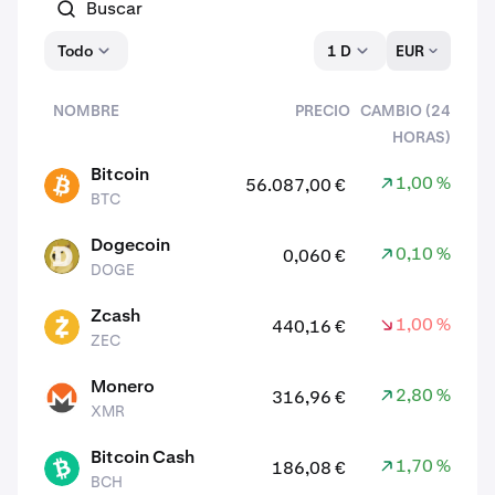
Todo
1 D
EUR
NOMBRE
PRECIO
CAMBIO (24
HORAS)
activos
Bitcoin
1,00 %
56.087,00 €
BTC
BTC
Dogecoin
0,10 %
0,060 €
DOGE
DOGE
Zcash
1,00 %
440,16 €
ZEC
ZEC
Monero
2,80 %
316,96 €
XMR
XMR
Bitcoin Cash
1,70 %
186,08 €
BCH
BCH