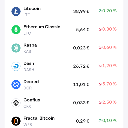
Litecoin
0,20 %
38,99 €
LTC
LTC
Ethereum Classic
0,30 %
5,64 €
ETC
ETC
Kaspa
0,60 %
0,023 €
KAS
KAS
Dash
1,20 %
26,72 €
DASH
DASH
Decred
5,70 %
11,01 €
DCR
DCR
Conflux
2,50 %
0,033 €
CFX
CFX
Fractal Bitcoin
0,10 %
0,29 €
WFB
WFB