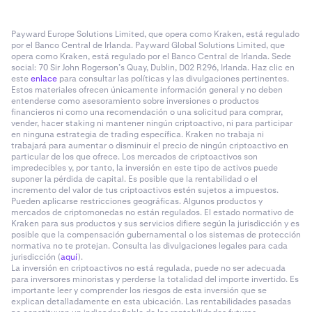
Payward Europe Solutions Limited, que opera como Kraken, está regulado
por el Banco Central de Irlanda. Payward Global Solutions Limited, que
opera como Kraken, está regulado por el Banco Central de Irlanda. Sede
social: 70 Sir John Rogerson’s Quay, Dublin, D02 R296, Irlanda. Haz clic en
este
enlace
para consultar las políticas y las divulgaciones pertinentes.
Estos materiales ofrecen únicamente información general y no deben
entenderse como asesoramiento sobre inversiones o productos
financieros ni como una recomendación o una solicitud para comprar,
vender, hacer staking ni mantener ningún criptoactivo, ni para participar
en ninguna estrategia de trading específica. Kraken no trabaja ni
trabajará para aumentar o disminuir el precio de ningún criptoactivo en
particular de los que ofrece. Los mercados de criptoactivos son
impredecibles y, por tanto, la inversión en este tipo de activos puede
suponer la pérdida de capital. Es posible que la rentabilidad o el
incremento del valor de tus criptoactivos estén sujetos a impuestos.
Pueden aplicarse restricciones geográficas. Algunos productos y
mercados de criptomonedas no están regulados. El estado normativo de
Kraken para sus productos y sus servicios difiere según la jurisdicción y es
posible que la compensación gubernamental o los sistemas de protección
normativa no te protejan. Consulta las divulgaciones legales para cada
jurisdicción (
aquí
).
La inversión en criptoactivos no está regulada, puede no ser adecuada
para inversores minoristas y perderse la totalidad del importe invertido. Es
importante leer y comprender los riesgos de esta inversión que se
explican detalladamente en esta ubicación. Las rentabilidades pasadas