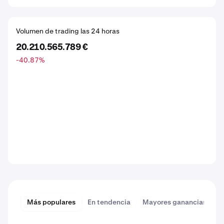
Volumen de trading las 24 horas
20.210.565.789 €
-40.87
%
Más populares
En tendencia
Mayores ganancias
M