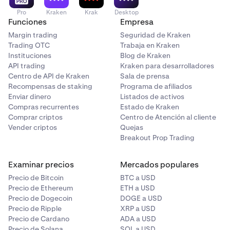
En caso de que la liquidez del mercado sea escasa,
Pro
Kraken
Krak
Desktop
puede ser complicado comprar o vender activos al
Funciones
Empresa
precio deseado.
Margin trading
Seguridad de Kraken
Riesgos relacionados con el funcionamiento
: Los
Trading OTC
Trabaja en Kraken
problemas técnicos, las caídas de los exchanges y el
Instituciones
Blog de Kraken
mal funcionamiento del monedero pueden impedir el
API trading
Kraken para desarrolladores
Centro de API de Kraken
Sala de prensa
acceso a los fondos.
Recompensas de staking
Programa de afiliados
Riesgos de estafa
: Los proyectos fraudulentos o los
Enviar dinero
Listados de activos
esquemas Ponzi pueden provocar la pérdida total de
Compras recurrentes
Estado de Kraken
la inversión.
Comprar criptos
Centro de Atención al cliente
Vender criptos
Quejas
Riesgos tecnológicos
: Los errores o fallos en la
Breakout Prop Trading
tecnología blockchain podrían afectar
negativamente al funcionamiento o al valor de una
Examinar precios
Mercados populares
criptomoneda.
Precio de Bitcoin
BTC a USD
Riesgo de contraparte
: Si un exchange o plataforma
Precio de Ethereum
ETH a USD
de criptomonedas entra en bancarrota o es víctima
Precio de Dogecoin
DOGE a USD
de un ataque informático, es posible que no puedas
Precio de Ripple
XRP a USD
Precio de Cardano
ADA a USD
acceder a tus fondos.
Precio de Solana
SOL a USD