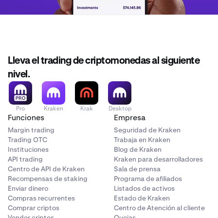
Lleva el trading de criptomonedas al siguiente
nivel.
Pro
Kraken
Krak
Desktop
Funciones
Empresa
Margin trading
Seguridad de Kraken
Trading OTC
Trabaja en Kraken
Instituciones
Blog de Kraken
API trading
Kraken para desarrolladores
Centro de API de Kraken
Sala de prensa
Recompensas de staking
Programa de afiliados
Enviar dinero
Listados de activos
Compras recurrentes
Estado de Kraken
Comprar criptos
Centro de Atención al cliente
Vender criptos
Quejas