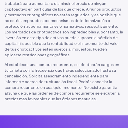
fuera del alcance de una estrategia de DCA.
trabajará para aumentar o disminuir el precio de ningún
El trading emocional ocurre cuando los inversores
criptoactivo en particular de los que ofrece. Algunos productos
toman decisiones con base en fluctuaciones del
y mercados criptográficos no están regulados, y es posible que
mercado a corto plazo o reacciones emocionales a
no estén amparados por mecanismos de indemnización o
noticias o eventos. Esto puede resultar en decisiones
protección gubernamentales o normativos, respectivamente.
impulsivas de compra o venta, que a menudo vienen
Los mercados de criptoactivos son impredecibles y, por tanto, la
motivadas por dos sentimientos habituales:
inversión en este tipo de activos puede suponer la pérdida de
capital. Es posible que la rentabilidad o el incremento del valor
Miedo a perder la oportunidad (FOMO, por sus siglas
de tus criptoactivos estén sujetos a impuestos. Pueden
en inglés).
aplicarse restricciones geográficas.
Miedo, incertidumbre y duda (FUD, por sus siglas en
Al establecer una compra recurrente, se efectuarán cargos en
inglés).
tu tarjeta con la frecuencia que hayas seleccionado hasta su
cancelación. Solicita asesoramiento independiente para
En ocasiones, estas emociones pueden nublar el juicio y
informarte acerca de tu situación fiscal. Podrás cancelar la
provocar que se tomen malas decisiones de inversión.
compra recurrente en cualquier momento. No existe garantía
alguna de que las órdenes de compra recurrente se ejecuten a
La estrategia del coste medio de adquisición permite a
precios más favorables que las órdenes manuales.
los inversores dejar a un lado sus emociones, ya que se
establecen inversiones habituales predeterminadas,
independientemente de las fluctuaciones del mercado.
Evitar la sincronización con el mercado