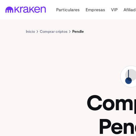
Particulares
Empresas
VIP
Afilia
Inicio
Comprar criptos
Pendle
PENDLE
Com
Pen