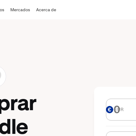
dos
Mercados
Acerca de
prar
EUR
EUR
dle