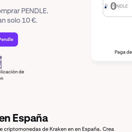
PENDLE
PENDLE
comprar PENDLE.
n solo 10 €.
Pendle
Paga de
licación de
en
en España
e criptomonedas de Kraken en en España. Crea