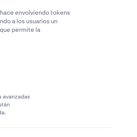
o hace envolviendo tokens
do a los usuarios un
 que permite la
as avanzadas
stán
da.