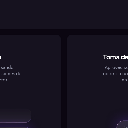
e
Toma de
 usando
Aprovecha 
isiones de
controla tu 
tor.
en 