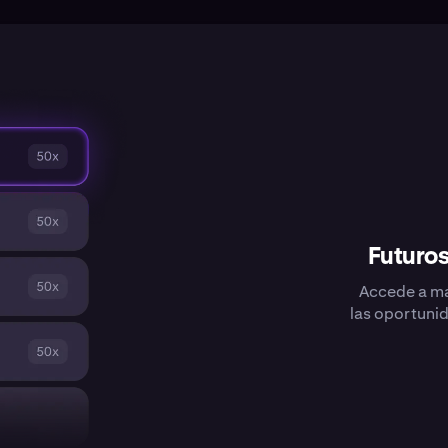
Futuros
Accede a má
las oportuni