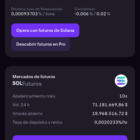
Próxima tasa de financiación
Comisiones
0,00093703
% / hora
-0.006
% /
0.02
%
Opera con futuros de Solana
Descubrir futuros en Pro
Mercados de futuros
SOL
Futuros
SOL
Apalancamiento máx.
10x
Vol. 24 h
71.181.669,86 $
Interés abierto
18.968.516,72 $
Tasa de depósito y retiro
0,0020233%/hr