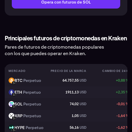
Opera con futuros de SOL
Principales futuros de criptomonedas en Kraken
Pares de futuros de criptomonedas populares
con los que puedes operar en Kraken.
MERCADO
PRECIO DE LA MARCA
CAMBIO DE 24 H
BTC
Perpetuo
64.757,55
USD
+0,88 %
BTC
USD
ETH
Perpetuo
1911,13
USD
+2,35 %
ETH
USD
SOL
Perpetuo
74,02
USD
-0,01 %
SOL
USD
XRP
Perpetuo
1,05
USD
-1,64 %
XRP
USD
HYPE
Perpetuo
56,16
USD
-1,62 %
HYPE
USD