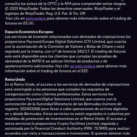
consulta los avisos de la CFTC y la NFA para comprender estos riesgos.
© 2025 NinjaTrader. Todos los derechos reservados. NinjaTrader y el
logotipo de NinjaTrader. Reg. U.S. Pat. & Tm. Off.
Haz clic en
este enlace
para obtener más información sobre el trading de
futuros en EE.UU.
Espacio Económico Europeo
Los servicios de inversión relacionados con derivados de criptoactivos los
proporciona Payward Europe Digital Solutions (CY) Limited, que cuenta
con la autorización de la Comisión de Valores y Bolsa de Chipre y está
regulado por la misma, con n.º de licencia 342/17. El trading de futuros
solo está disponible para los clientes que cumplan las pruebas de
idoneidad de la MiFID II; se aplican límites de productos y de
apalancamiento adicionales.
Haz clic
en este enlace
para obtener más
información sobre el trading de futuros en el EEE.
Reino Unido
En el Reino Unido, el acceso a los servicios de derivados de criptoactivos
está restringido a las personas que cumplen los requisitos de
categorización como clientes profesionales. Estos servicios los
proporciona Payward Digital Solutions Limited, que cuenta con la
autorización de la Autoridad Monetaria de las Bermudas (número de
registro: 202403268) para llevar a cabo operaciones de activos digitales
en y desde Bermudas. Estos servicios no están regulados ni cubiertos por
medidas de protección de inversionistas en el Reino Unido. El acceso a
estos servicios lo proporciona Crypto Facilities Limited, regulada y
autorizada por la Financial Conduct Authority (FRN: 757895) para realizar
acuerdos con vista a transacciones e inversiones. Si quieres obtener más