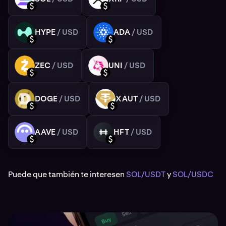
USD
USD
HYPE
/ USD
ADA
/ USD
HYPE
ADA
USD
USD
ZEC
/ USD
UNI
/ USD
ZEC
UNI
USD
USD
DOGE
/ USD
XAUT
/ USD
DOGE
XAUT
USD
USD
AAVE
/ USD
HFT
/ USD
AAVE
HFT
USD
USD
Puede que también te interesen
SOL/USDT
y
SOL/USDC