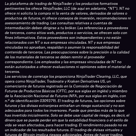
La plataforma de trading de NinjaTrader y los productos formativos
pertinentes los ofrece NinjaTrader, LLC (de aquí en adelante, “NT”). NT no
ofrece ni solicita la compra ni la venta de valores, derivados de valores o
productos de futuros, ni ofrece consejos de inversión, recomendaciones ni
asesoramiento de trading. Las consultas relativas a cuentas de
intermediación deben dirigirse a tu bróker. Las referencias a proveedores
de terceros, como sitios web, productos o servicios, se ofrecen solo con
fines informativos. Estos proveedores son independientes y no están
relacionados con NT o sus empresas vinculadas. NT y sus empresas
vinculadas no aprueban, respaldan o asumen la responsabilidad del
contenido de terceros. Las preocupaciones sobre la precisión o la calidad
de los materiales de terceros se deben remitir al proveedor
correspondiente. Los empleados y las empresas vinculadas de NT no
están autorizados a ofrecer evaluaciones ni opiniones sobre el material de
terceros.
Los servicios de corretaje los proporciona NinjaTrader Clearing, LLC, que
opera como NinjaTrader, Tradovate y Kraken Derivatives US, un
comerciante de futuros registrado en la Comisión de Negociación de
Futuros de Productos Básicos (CFTC, por sus siglas en inglés) y miembro
de la Asociación Nacional de Futuros (NFA, por sus siglas en inglés, con
n.º de identificación 0309379). El trading de futuros, las opciones sobre
futuros y las divisas extranjeras entrañan un riesgo sustancial y no son
adecuados para todos los inversores. Puede que pierdas más de lo que
has invertido inicialmente. Solo se debe usar capital de riesgo, es decir, el
dinero que se puede perder sin que la estabilidad financiera o el estilo de
vida se vean afectados, para hacer trading. El rendimiento pasado no es
un indicador de los resultados futuros. El trading de divisas virtuales y
futuros de Bitcoin implica riesgos adicionales. Antes de hacer trading,