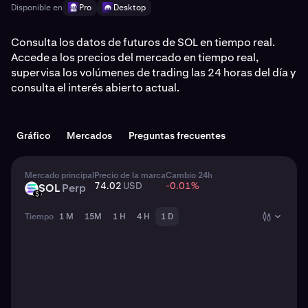
Disponible en
Pro
Desktop
Consulta los datos de futuros de SOL en tiempo real.
Accede a los precios del mercado en tiempo real,
supervisa los volúmenes de trading las 24 horas del día y
consulta el interés abierto actual.
Gráfico
Mercados
Preguntas frecuentes
Mercado principal
Precio de la marca
Cambio 24h
74.02
USD
-0.01
%
SOL
Perp
SOL
USD
Tiempo
1 M
15M
1 H
4 H
1 D