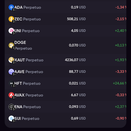
ADA
Perpetuo
0,19
USD
-1,34 %
ADA
USD
ZEC
Perpetuo
508,21
USD
-2,15 %
ZEC
USD
UNI
Perpetuo
4,05
USD
+2,40 %
UNI
USD
DOGE
0,070
USD
+0,13 %
DOGE
Perpetuo
USD
XAUT
Perpetuo
4236,07
USD
+1,93 %
XAUT
USD
AAVE
Perpetuo
88,77
USD
-3,33 %
AAVE
USD
HFT
Perpetuo
0,021
USD
+24,66 %
HFT
USD
AVAX
Perpetuo
6,67
USD
-0,33 %
AVAX
USD
ENA
Perpetuo
0,093
USD
+2,37 %
ENA
USD
SUI
Perpetuo
0,69
USD
-0,90 %
SUI
USD