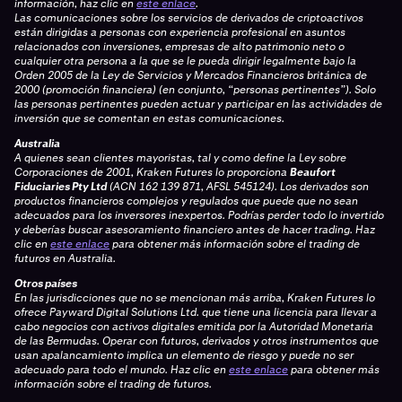
información, haz clic en
este enlace
.
Las comunicaciones sobre los servicios de derivados de criptoactivos
están dirigidas a personas con experiencia profesional en asuntos
relacionados con inversiones, empresas de alto patrimonio neto o
cualquier otra persona a la que se le pueda dirigir legalmente bajo la
Orden 2005 de la Ley de Servicios y Mercados Financieros británica de
2000 (promoción financiera) (en conjunto, “personas pertinentes”). Solo
las personas pertinentes pueden actuar y participar en las actividades de
inversión que se comentan en estas comunicaciones.
Australia
A quienes sean clientes mayoristas, tal y como define la Ley sobre
Corporaciones de 2001, Kraken Futures lo proporciona
Beaufort
Fiduciaries Pty Ltd
(ACN 162 139 871, AFSL 545124). Los derivados son
productos financieros complejos y regulados que puede que no sean
adecuados para los inversores inexpertos. Podrías perder todo lo invertido
y deberías buscar asesoramiento financiero antes de hacer trading. Haz
clic en
este enlace
para obtener más información sobre el trading de
futuros en Australia.
Otros países
En las jurisdicciones que no se mencionan más arriba, Kraken Futures lo
ofrece Payward Digital Solutions Ltd. que tiene una licencia para llevar a
cabo negocios con activos digitales emitida por la Autoridad Monetaria
de las Bermudas. Operar con futuros, derivados y otros instrumentos que
usan apalancamiento implica un elemento de riesgo y puede no ser
adecuado para todo el mundo. Haz clic en
este enlace
para obtener más
información sobre el trading de futuros.