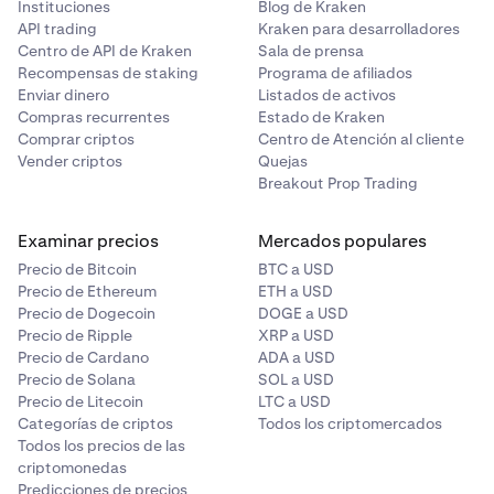
Instituciones
Blog de Kraken
API trading
Kraken para desarrolladores
Centro de API de Kraken
Sala de prensa
Recompensas de staking
Programa de afiliados
Enviar dinero
Listados de activos
Compras recurrentes
Estado de Kraken
Comprar criptos
Centro de Atención al cliente
Vender criptos
Quejas
Breakout Prop Trading
Examinar precios
Mercados populares
Precio de Bitcoin
BTC a USD
Precio de Ethereum
ETH a USD
Precio de Dogecoin
DOGE a USD
Precio de Ripple
XRP a USD
Precio de Cardano
ADA a USD
Precio de Solana
SOL a USD
Precio de Litecoin
LTC a USD
Categorías de criptos
Todos los criptomercados
Todos los precios de las
criptomonedas
Predicciones de precios