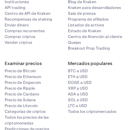
Instituciones
Blog de Kraken
API trading
Kraken para desarrolladores
Centro de API de Kraken
Sala de prensa
Recompensas de staking
Programa de afiliados
Enviar dinero
Listados de activos
Compras recurrentes
Estado de Kraken
Comprar criptos
Centro de Atención al cliente
Vender criptos
Quejas
Breakout Prop Trading
Examinar precios
Mercados populares
Precio de Bitcoin
BTC a USD
Precio de Ethereum
ETH a USD
Precio de Dogecoin
DOGE a USD
Precio de Ripple
XRP a USD
Precio de Cardano
ADA a USD
Precio de Solana
SOL a USD
Precio de Litecoin
LTC a USD
Categorías de criptos
Todos los criptomercados
Todos los precios de las
criptomonedas
Predicciones de precios