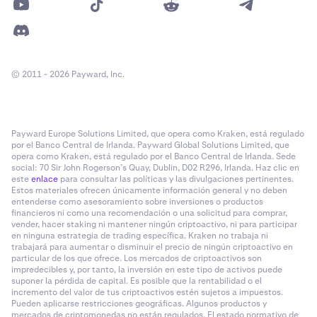
© 2011 - 2026 Payward, Inc.
Payward Europe Solutions Limited, que opera como Kraken, está regulado
por el Banco Central de Irlanda. Payward Global Solutions Limited, que
opera como Kraken, está regulado por el Banco Central de Irlanda. Sede
social: 70 Sir John Rogerson’s Quay, Dublin, D02 R296, Irlanda. Haz clic en
este
enlace
para consultar las políticas y las divulgaciones pertinentes.
Estos materiales ofrecen únicamente información general y no deben
entenderse como asesoramiento sobre inversiones o productos
financieros ni como una recomendación o una solicitud para comprar,
vender, hacer staking ni mantener ningún criptoactivo, ni para participar
en ninguna estrategia de trading específica. Kraken no trabaja ni
trabajará para aumentar o disminuir el precio de ningún criptoactivo en
particular de los que ofrece. Los mercados de criptoactivos son
impredecibles y, por tanto, la inversión en este tipo de activos puede
suponer la pérdida de capital. Es posible que la rentabilidad o el
incremento del valor de tus criptoactivos estén sujetos a impuestos.
Pueden aplicarse restricciones geográficas. Algunos productos y
mercados de criptomonedas no están regulados. El estado normativo de