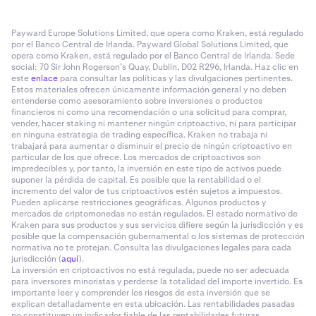
Payward Europe Solutions Limited, que opera como Kraken, está regulado
por el Banco Central de Irlanda. Payward Global Solutions Limited, que
opera como Kraken, está regulado por el Banco Central de Irlanda. Sede
social: 70 Sir John Rogerson’s Quay, Dublin, D02 R296, Irlanda. Haz clic en
este
enlace
para consultar las políticas y las divulgaciones pertinentes.
Estos materiales ofrecen únicamente información general y no deben
entenderse como asesoramiento sobre inversiones o productos
financieros ni como una recomendación o una solicitud para comprar,
vender, hacer staking ni mantener ningún criptoactivo, ni para participar
en ninguna estrategia de trading específica. Kraken no trabaja ni
trabajará para aumentar o disminuir el precio de ningún criptoactivo en
particular de los que ofrece. Los mercados de criptoactivos son
impredecibles y, por tanto, la inversión en este tipo de activos puede
suponer la pérdida de capital. Es posible que la rentabilidad o el
incremento del valor de tus criptoactivos estén sujetos a impuestos.
Pueden aplicarse restricciones geográficas. Algunos productos y
mercados de criptomonedas no están regulados. El estado normativo de
Kraken para sus productos y sus servicios difiere según la jurisdicción y es
posible que la compensación gubernamental o los sistemas de protección
normativa no te protejan. Consulta las divulgaciones legales para cada
jurisdicción (
aquí
).
La inversión en criptoactivos no está regulada, puede no ser adecuada
para inversores minoristas y perderse la totalidad del importe invertido. Es
importante leer y comprender los riesgos de esta inversión que se
explican detalladamente en esta ubicación. Las rentabilidades pasadas
no constituyen un indicador fiable de las rentabilidades futuras.