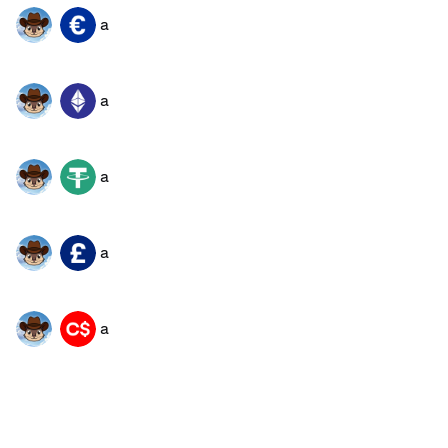
a
PNUT
EUR
a
PNUT
ETH
a
PNUT
USDT
a
PNUT
GBP
a
PNUT
CAD