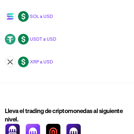
SOL a USD
SOL
USD
USDT a USD
USDT
USD
XRP a USD
XRP
USD
Lleva el trading de criptomonedas al siguiente
nivel.