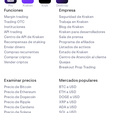
Pro
Kraken
Krak
Desktop
Funciones
Empresa
Margin trading
Seguridad de Kraken
Trading OTC
Trabaja en Kraken
Instituciones
Blog de Kraken
API trading
Kraken para desarrolladores
Centro de API de Kraken
Sala de prensa
Recompensas de staking
Programa de afiliados
Enviar dinero
Listados de activos
Compras recurrentes
Estado de Kraken
Comprar criptos
Centro de Atención al cliente
Vender criptos
Quejas
Breakout Prop Trading
Examinar precios
Mercados populares
Precio de Bitcoin
BTC a USD
Precio de Ethereum
ETH a USD
Precio de Dogecoin
DOGE a USD
Precio de Ripple
XRP a USD
Precio de Cardano
ADA a USD
Precio de Solana
SOL a USD