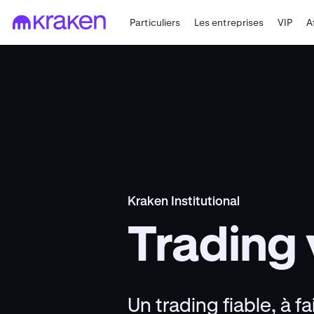
Particuliers
Les entreprises
VIP
A
Kraken Institutional
Trading 
Un trading fiable, à f