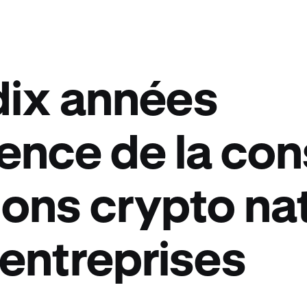
dix années
ence de la con
ions crypto na
 entreprises