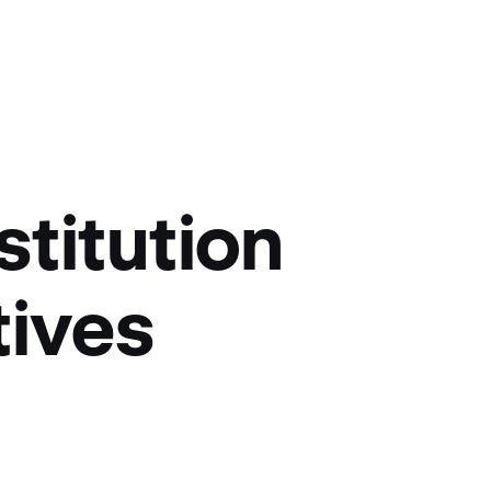
stitution
tives