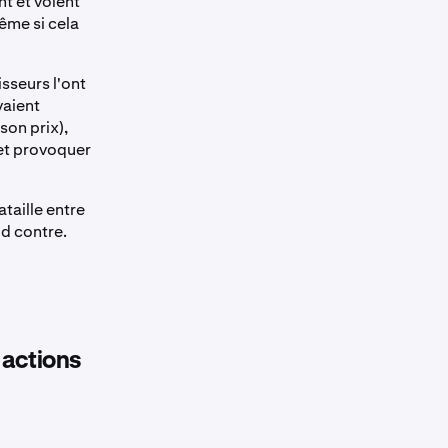
t et voient
ême si cela
sseurs l'ont
vaient
son prix),
 et provoquer
taille entre
id contre.
 actions