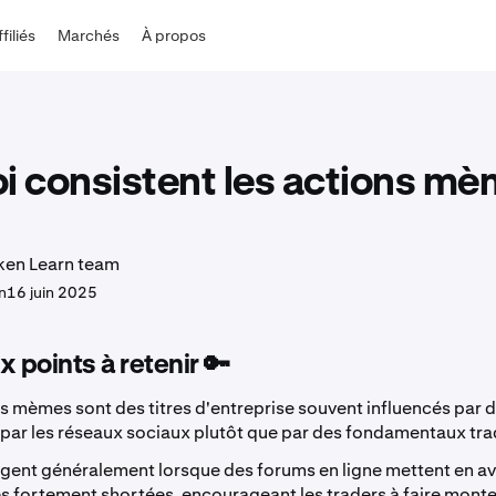
ffiliés
Marchés
À propos
i consistent les actions mè
ken Learn team
n
16 juin 2025
x points à retenir 🔑
s mèmes sont des titres d'entreprise souvent influencés par d
 par les réseaux sociaux plutôt que par des fondamentaux tra
rgent généralement lorsque des forums en ligne mettent en a
s fortement shortées, encourageant les traders à faire monter