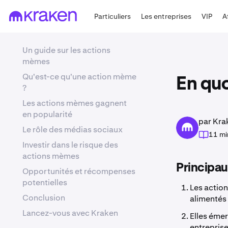
Particuliers
Les entreprises
VIP
A
Un guide sur les actions
mèmes
Qu'est-ce qu'une action mème
En quo
?
Les actions mèmes gagnent
en popularité
par Kra
Le rôle des médias sociaux
11 mi
Investir dans le risque des
actions mèmes
Principau
Opportunités et récompenses
potentielles
Les action
Conclusion
alimentés
Lancez-vous avec Kraken
Elles éme
entreprise