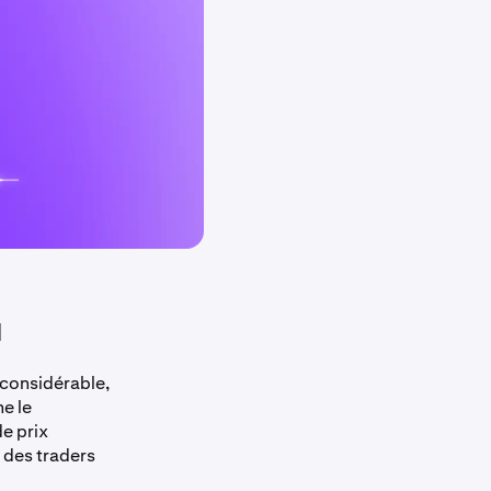

 considérable,
me le
e prix
 des traders