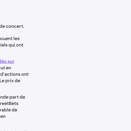
de concert.
jouent les
els qui ont
déo sur
out en
 d'actions ont
Le prix de
nde part de
reetBets
érable de
 en