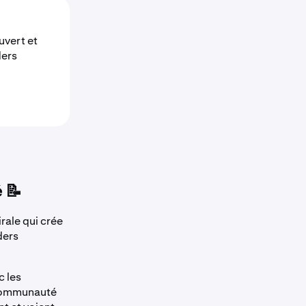
uvert et
ders
 📝
rale qui crée
ders
c les
a communauté