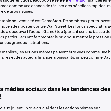
ts suggèrent que beaucoup se sentent
en retard
financièremen
èmes comme une chance de réaliser des bénéfices rapides, m
re de gros risques.
table souvent cité est GameStop. De nombreux petits investi
oyen de riposter contre Wall Street. Les fonds spéculatifs a
du à découvert l'action GameStop (pariant sur une baisse de 
rs particuliers ont fait monter le prix pour mettre la pression
ur ces grandes institutions.
e manière, les actions mèmes peuvent être vues comme une ba
naires et des acteurs financiers puissants, un peu comme Dav
es médias sociaux dans les tendances des

ciaux jouent un rôle crucial dans les actions mèmes en :