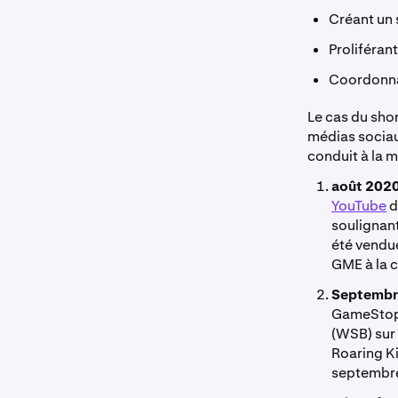
Créant un 
Proliférant
Coordonnan
Le cas du sho
médias sociau
conduit à la m
août 2020
YouTube
d
soulignant
été vendue
GME à la c
Septembr
GameStop,
(WSB) sur 
Roaring Ki
septembre