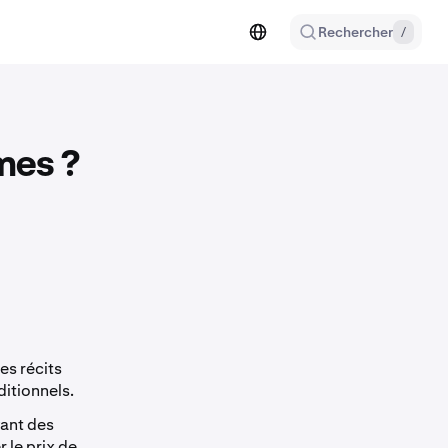
Rechercher
/
mes ?
es récits
ditionnels.
vant des
 le prix de