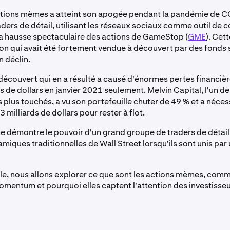
ctions mèmes a atteint son apogée pendant la pandémie de 
aders de détail, utilisant les réseaux sociaux comme outil de c
la hausse spectaculaire des actions de GameStop (
GME
). Cet
ion qui avait été fortement vendue à découvert par des fonds 
n déclin.
découvert qui en a résulté a causé d'énormes pertes financière
s de dollars en janvier 2021 seulement. Melvin Capital, l'un d
s plus touchés, a vu son portefeuille chuter de 49 % et a néces
 milliards de dollars pour rester à flot.
démontre le pouvoir d'un grand groupe de traders de détail
amiques traditionnelles de Wall Street lorsqu'ils sont unis par 
cle, nous allons explorer ce que sont les actions mèmes, comm
mentum et pourquoi elles captent l'attention des investisseu