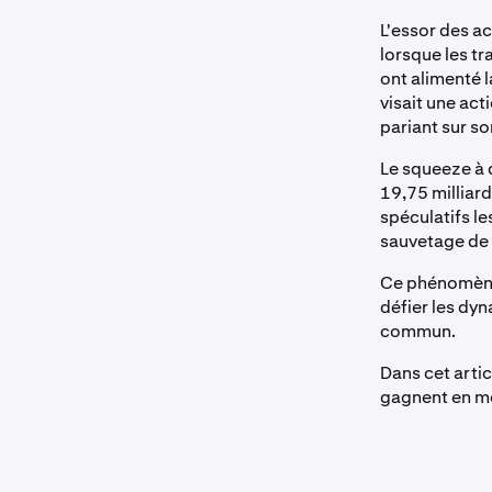
L'essor des a
lorsque les tr
ont alimenté 
visait une act
pariant sur so
Le squeeze à 
19,75 milliard
spéculatifs le
sauvetage de 3
Ce phénomène 
défier les dyn
commun.
Dans cet arti
gagnent en mo