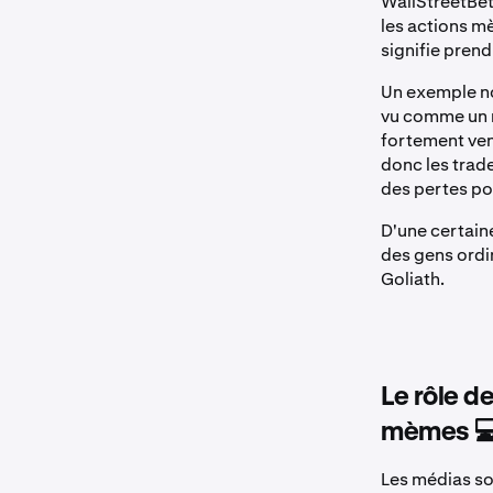
WallStreetBe
les actions m
signifie prend
Un exemple no
vu comme un m
fortement ven
donc les trade
des pertes po
D'une certain
des gens ordi
Goliath.
Le rôle d
mèmes 
Les médias so