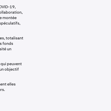
COVID-19,
ollaboration,
te montée
spéculatifs,
s, totalisant
es fonds
sité un
 qui peuvent
un objectif
ent elles
rs.