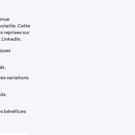
venue
volatile. Cette
s reprises sur
t LinkedIn.
iques
rêt.
des variations
nds
es bénéfices