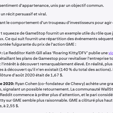
sentiment d'appartenance, unis par un objectif commun.
 un récit persuasif et viral.
t le comportement d'un troupeau d'investisseurs pour agir 
rt squeeze de GameStop fournit un exemple utile du rôle que 
x. Ce qui suit fournit une répartition des événements séquenti
ontée fulgurante du prix de l'action GME :
 :
Le Redditor Keith Gill alias ‘Roaring Kitty/DFV’ publie une
vi
étaillant les plans de Gamestop pour revitaliser l'entreprise t
 l'intérêt à découvert remarquablement élevé. En réalité, plus
s à découvert qu'il n'en existait (140 % du total des actions). 
lôture d'août 2020 était de 1,67 $.
e 2020:
Ryan Cohen (co-fondateur de Chewy) achète une gra
 signalant un possible retournement. La communauté WallSt
Reddit commence à prêter plus d'attention, et le pari consid
tty sur GME semble plus raisonnable. GME a clôturé plus haut
, à 2,55 $.