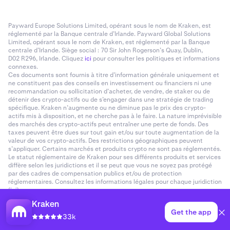
Payward Europe Solutions Limited, opérant sous le nom de Kraken, est
réglementé par la Banque centrale d’Irlande. Payward Global Solutions
Limited, opérant sous le nom de Kraken, est réglementé par la Banque
centrale d’Irlande. Siège social : 70 Sir John Rogerson’s Quay, Dublin,
D02 R296, Irlande. Cliquez
ici
pour consulter les politiques et informations
connexes.
Ces documents sont fournis à titre d’information générale uniquement et
ne constituent pas des conseils en investissement ou financiers ni une
recommandation ou sollicitation d’acheter, de vendre, de staker ou de
détenir des crypto-actifs ou de s’engager dans une stratégie de trading
spécifique. Kraken n’augmente ou ne diminue pas le prix des crypto-
actifs mis à disposition, et ne cherche pas à le faire. La nature imprévisible
des marchés des crypto-actifs peut entraîner une perte de fonds. Des
taxes peuvent être dues sur tout gain et/ou sur toute augmentation de la
valeur de vos crypto-actifs. Des restrictions géographiques peuvent
s’appliquer. Certains marchés et produits crypto ne sont pas réglementés.
Le statut réglementaire de Kraken pour ses différents produits et services
diffère selon les juridictions et il se peut que vous ne soyez pas protégé
par des cadres de compensation publics et/ou de protection
réglementaires. Consultez les informations légales pour chaque juridiction
(
ici
).
Kraken
Get the app
33k