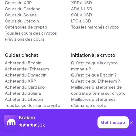
Cours du XRP
XRP à USD
Cours du Cardano
ADA à USD
Cours du Solana
SOL à USD
Cours du Litecoin
LTC à USD
Catégories de crypto
Tous les marchés crypto
Tous les cours des cryptos
Prévisions des cours
Guides d’achat
Initiation à la crypto
Acheter du Bitcoin
Qu’est-ce que la crypto-
Acheter de l’Ethereum
monnaie ?
Acheter du Dogecoin
Qu’est-ce que Bitcoin ?
Acheter du XRP
Qu’est-ce qu’Ethereum ?
Acheter du Cardano
Meilleures plateformes de
Acheter du Solana
contrats à terme sur crypto
Acheter du Litecoin
Meilleures plateformes
Tous les guides sur la crypto
d’échange crypto
Comparatif entre Kraken et
Coinbase
Kraken
Get the app
Comparatif entre Kraken et
33k
Binance
En savoir plus sur la crypto